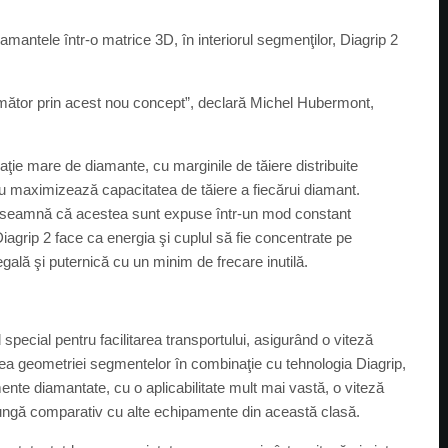
amantele într-o matrice 3D, în interiorul segmenţilor, Diagrip 2
următor prin acest nou concept”, declară Michel Hubermont,
aţie mare de diamante, cu marginile de tăiere distribuite
ru maximizează capacitatea de tăiere a fiecărui diamant.
 înseamnă că acestea sunt expuse într-un mod constant
Diagrip 2 face ca energia şi cuplul să fie concentrate pe
egală şi puternică cu un minim de frecare inutilă.
cial pentru facilitarea transportului, asigurând o viteză
rea geometriei segmentelor în combinaţie cu tehnologia Diagrip,
te diamantate, cu o aplicabilitate mult mai vastă, o viteză
lungă comparativ cu alte echipamente din această clasă.