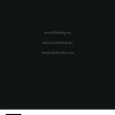
www.fineeng.eu
www.tv.fineeng.eu
www.techs-tock.eu
(c) 2024 - FineEngineeringMagazine. All rights reserved.
DESPRE N