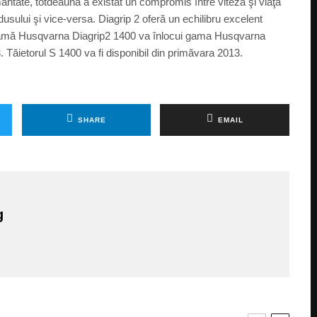
antate, totdeauna a existat un compromis între viteză şi viaţa
usului şi vice-versa. Diagrip 2 oferă un echilibru excelent
mă Husqvarna Diagrip2 1400 va înlocui gama Husqvarna
. Tăietorul S 1400 va fi disponibil din primăvara 2013.
SHARE
EMAIL
g