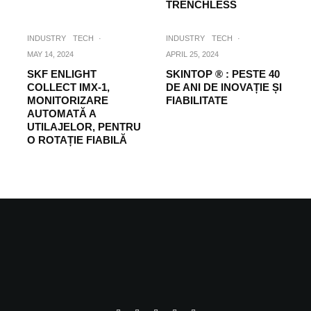
TRENCHLESS
INDUSTRY
TECH
·
INDUSTRY
TECH
·
MAY 14, 2024
APRIL 25, 2024
SKF ENLIGHT
SKINTOP ® : PESTE 40
COLLECT IMX-1,
DE ANI DE INOVAȚIE ȘI
MONITORIZARE
FIABILITATE
AUTOMATĂ A
UTILAJELOR, PENTRU
O ROTAȚIE FIABILĂ