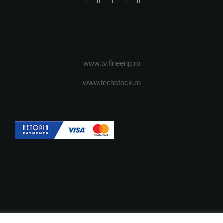
www.tv.fineeng.ro
www.techstock.ro
OI
ADVERTISING
JOBS
DESPRE COOKIES
POLIT