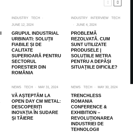
INDUSTRY
TECH
·
INDUSTRY
INTERVIEW
TECH
JUNE 12, 2024
·
JUNE 4, 2024
I
GRUPUL INDUSTRIAL
PROBLEMĂ
URBINATI: SOLUȚII
REZOLVATĂ. CUM
FIABILE ȘI DE
SUNT UTILIZATE
CALITATE
PRODUSELE |
SUPERIOARĂ PENTRU
SOLUȚIILE METRA
SECTORUL
PENTRU A DEPĂȘI
FORESTIER DIN
SITUAȚIILE DIFICILE?
ROMÂNIA
NEWS
TECH
·
MAY 31, 2024
NEWS
TECH
·
MAY 30, 2024
VĂ AȘTEPTĂM LA
TRENCHLESS
Ã
OPEN DAY CM METAL:
ROMANIA
DESCOPERIȚI
CONFERENCE &
INOVAȚIA ÎN SUDARE
EXHIBITION –
ȘI TĂIERE
REVOLUȚIONAREA
INDUSTRIEI DE
TEHNOLOGII