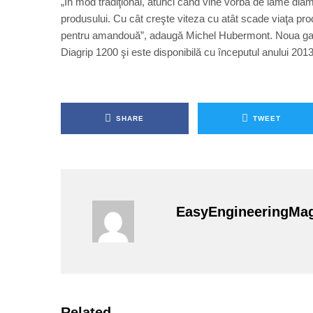
„În mod tradiţional, atunci când vine vorba de lame diam
produsului. Cu cât creşte viteza cu atât scade viaţa prod
pentru amandouă”, adaugă Michel Hubermont. Noua ga
Diagrip 1200 şi este disponibilă cu începutul anului 2013
SHARE
TWEET
EasyEngineeringMa
Related