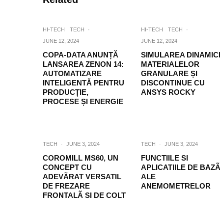
HI-TECH
TECH
·
HI-TECH
TECH
·
JUNE 12, 2024
JUNE 12, 2024
COPA-DATA ANUNȚĂ
SIMULAREA DINAMICI
LANSAREA ZENON 14:
MATERIALELOR
AUTOMATIZARE
GRANULARE ȘI
INTELIGENTĂ PENTRU
DISCONTINUE CU
PRODUCȚIE,
ANSYS ROCKY
PROCESE ȘI ENERGIE
TECH
·
JUNE 3, 2024
TECH
·
JUNE 3, 2024
COROMILL MS60, UN
FUNCTIILE SI
CONCEPT CU
APLICATIILE DE BAZ
ADEVÃRAT VERSATIL
ALE
DE FREZARE
ANEMOMETRELOR
FRONTALÃ SI DE COLT