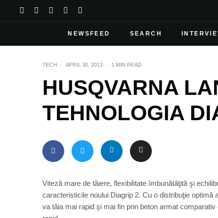
NEWSFEED
SEARCH
INTERVI
TECH
·
APRIL 30, 2013
·
1 MIN READ
HUSQVARNA LA
TEHNOLOGIA DI
Viteză mare de tăiere, flexibilitate îmbunătăţită şi echili
caracteristicile noului Diagrip 2. Cu o distribuţie optimă
va tăia mai rapid şi mai fin prin beton armat comparativ