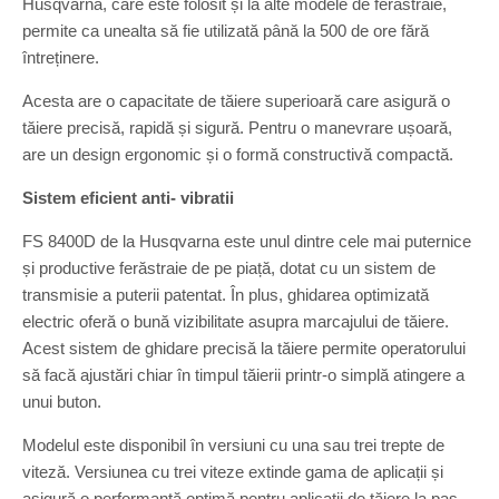
Husqvarna, care este folosit și la alte modele de ferăstraie,
permite ca unealta să fie utilizată până la 500 de ore fără
întreținere.
Acesta are o capacitate de tăiere superioară care asigură o
tăiere precisă, rapidă și sigură. Pentru o manevrare ușoară,
are un design ergonomic și o formă constructivă compactă.
Sistem eficient anti- vibratii
FS 8400D de la Husqvarna este unul dintre cele mai puternice
și productive ferăstraie de pe piață, dotat cu un sistem de
transmisie a puterii patentat. În plus, ghidarea optimizată
electric oferă o bună vizibilitate asupra marcajului de tăiere.
Acest sistem de ghidare precisă la tăiere permite operatorului
să facă ajustări chiar în timpul tăierii printr-o simplă atingere a
unui buton.
Modelul este disponibil în versiuni cu una sau trei trepte de
viteză. Versiunea cu trei viteze extinde gama de aplicații și
asigură o performanță optimă pentru aplicații de tăiere la pas.