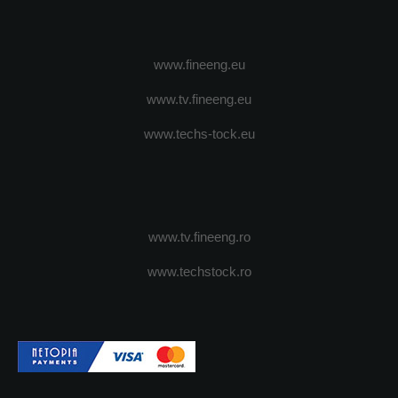
www.fineeng.eu
www.tv.fineeng.eu
www.techs-tock.eu
www.tv.fineeng.ro
www.techstock.ro