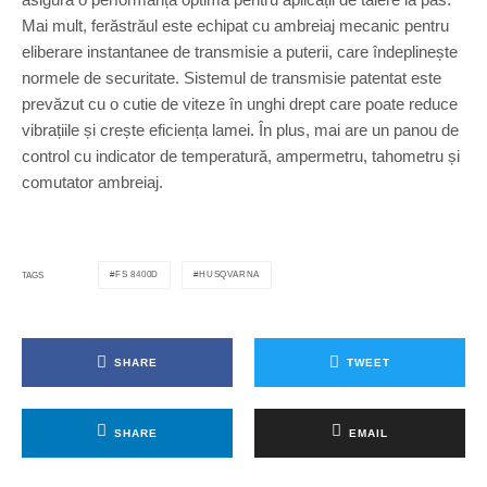
Mai mult, ferăstrăul este echipat cu ambreiaj mecanic pentru
eliberare instantanee de transmisie a puterii, care îndeplinește
normele de securitate. Sistemul de transmisie patentat este
prevăzut cu o cutie de viteze în unghi drept care poate reduce
vibrațiile și crește eficiența lamei. În plus, mai are un panou de
control cu indicator de temperatură, ampermetru, tahometru și
comutator ambreiaj.
FS 8400D
HUSQVARNA
TAGS
SHARE
TWEET
SHARE
EMAIL