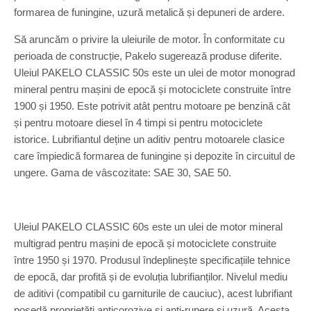
formarea de funingine, uzură metalică și depuneri de ardere.
Să aruncăm o privire la uleiurile de motor. În conformitate cu
perioada de construcție, Pakelo sugerează produse diferite.
Uleiul PAKELO CLASSIC 50s este un ulei de motor monograd
mineral pentru mașini de epocă și motociclete construite între
1900 și 1950. Este potrivit atât pentru motoare pe benzină cât
și pentru motoare diesel în 4 timpi si pentru motociclete
istorice. Lubrifiantul deține un aditiv pentru motoarele clasice
care împiedică formarea de funingine și depozite în circuitul de
ungere. Gama de vâscozitate: SAE 30, SAE 50.
Uleiul PAKELO CLASSIC 60s este un ulei de motor mineral
multigrad pentru mașini de epocă și motociclete construite
între 1950 și 1970. Produsul îndeplinește specificațiile tehnice
de epocă, dar profită și de evoluția lubrifianților. Nivelul mediu
de aditivi (compatibil cu garniturile de cauciuc), acest lubrifiant
posedă proprietăți anticorozive și anti-rupere și uzură. Acesta