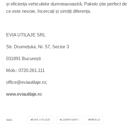
și eficiența vehiculelor dumneavoastră. Pakelo știe perfect de
ce este nevoie, încercați și simțiți diferența.
EVIA UTILAJE SRL
Str. Drumețului, Nr. 57, Sector 3
031891 București
Mob.: 0720.261.111
office@eviautilaje.ro;
www.eviautilaje.ro
EVIA UTILAJE
LUBRIFIANTI
PAKELO
TAGS