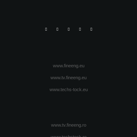
www.fineeng.eu
www.tv.fineeng.eu
www.techs-tock.eu
www.tv.fineeng.ro
www.techstock.ro