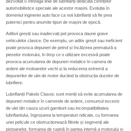
dezvoltat o întreagă linie de lubrifianți dedicată cerințelor
automobilistice speciale ale acestor mașini. Evoluția în
domeniul ingineriei auto face ca noii lubrifianți să fie prea
puternici pentru anumite tipuri de mașini de epocă.
Aditivii greșiți sau inadecvați pot provoca daune grave
vehiculelor clasice. De exemplu, un aditiv greșit sau ineficient
poate provoca depuneri de petrol și încălzirea prematură a
pieselor motorului, în timp ce o utilizare excesivă poate
provoca acumularea de depuneri metalice în camera de
ardere ale motoarelor vechi și la reducerea extremă a
depunerilor de ulei de motor ducând la obstrucția duzelor de
lubrifiere.
Lubrifianții Pakelo Classic sunt meniți să evite acumularea de
depuneri metalice în camerele de ardere, consumul excesiv
de ulei din cauza uzurii garniturii sau incompatibilitatea
lubrifiantului, îngroșarea la temperaturi ridicate, cu formarea
unei pelicule ce obstrucționează filtrele și segmenți ale
pistoanelor, formarea de rugină în partea internă a motorului și