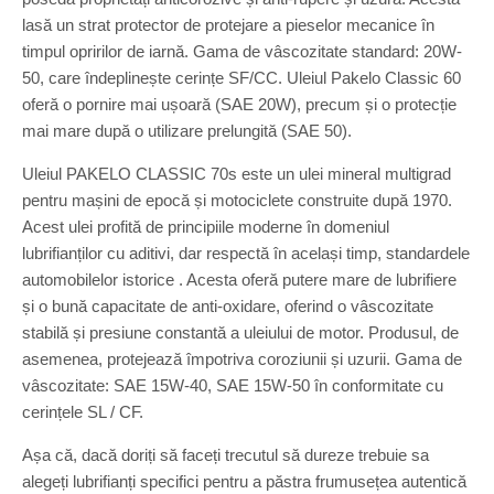
lasă un strat protector de protejare a pieselor mecanice în
timpul opririlor de iarnă. Gama de vâscozitate standard: 20W-
50, care îndeplinește cerințe SF/CC. Uleiul Pakelo Classic 60
oferă o pornire mai ușoară (SAE 20W), precum și o protecție
mai mare după o utilizare prelungită (SAE 50).
Uleiul PAKELO CLASSIC 70s este un ulei mineral multigrad
pentru mașini de epocă și motociclete construite după 1970.
Acest ulei profită de principiile moderne în domeniul
lubrifianților cu aditivi, dar respectă în același timp, standardele
automobilelor istorice . Acesta oferă putere mare de lubrifiere
și o bună capacitate de anti-oxidare, oferind o vâscozitate
stabilă și presiune constantă a uleiului de motor. Produsul, de
asemenea, protejează împotriva coroziunii și uzurii. Gama de
vâscozitate: SAE 15W-40, SAE 15W-50 în conformitate cu
cerințele SL / CF.
Așa că, dacă doriți să faceți trecutul să dureze trebuie sa
alegeți lubrifianți specifici pentru a păstra frumusețea autentică