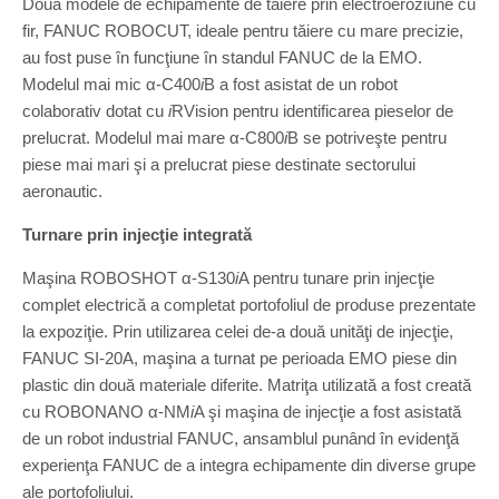
Două modele de echipamente de tăiere prin electroeroziune cu
fir, FANUC ROBOCUT, ideale pentru tăiere cu mare precizie,
au fost puse în funcţiune în standul FANUC de la EMO.
Modelul mai mic α-C400
i
B a fost asistat de un robot
colaborativ dotat cu
i
RVision pentru identificarea pieselor de
prelucrat. Modelul mai mare α-C800
i
B se potriveşte pentru
piese mai mari şi a prelucrat piese destinate sectorului
aeronautic.
Turnare prin injecţie integrată
Maşina ROBOSHOT α-S130
i
A pentru tunare prin injecţie
complet electrică a completat portofoliul de produse prezentate
la expoziţie. Prin utilizarea celei de-a două unităţi de injecţie,
FANUC SI-20A, maşina a turnat pe perioada EMO piese din
plastic din două materiale diferite. Matriţa utilizată a fost creată
cu ROBONANO α-NM
i
A şi maşina de injecţie a fost asistată
de un robot industrial FANUC, ansamblul punând în evidenţă
experienţa FANUC de a integra echipamente din diverse grupe
ale portofoliului.