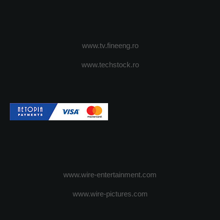
www.tv.fineeng.ro
www.techstock.ro
www.wire-entertainment.com
www.wire-pictures.com