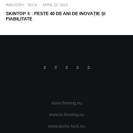
INDUSTRY
TECH
·
APRIL 25, 2024
SKINTOP ® : PESTE 40 DE ANI DE INOVAȚIE ȘI
FIABILITATE
www.fineeng.eu
www.tv.fineeng.eu
www.techs-tock.eu