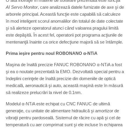
O altă inovaţie în materie de software prezentată este funcţia
AI Servo Monitor
, care analizează datele furnizate de axe şi de
arborele principal. Această funcţie este capabilă să calculeze
în mod inteligent scorul anomaliilor din totalul de date colectate
şi să alerteze operatorul atunci când valoarea pragului limită
este depăşită. În acest fel, operatorii pot programa acţiunile de
mentenanţă înainte ca orice defecţiune majoră să se întâmple.
Prima ieşire pentru noul ROBONANO
α-NT
i
A
Maşina de înaltă precizie FANUC ROBONANO α-NT
i
A a fost
şi ea o noutate prezentată la EMO. Dezvoltată special pentru a
îndeplini cerinţele de înaltă precizie din domeniile de optică
medicală, aeronautică şi auto, această maşină este în măsură
să realizeze prelucrări la nivel de 0.1nm.
Modelul α-NT
i
A este echipat cu CNC FANUC de ultimă
generaţie, cu unitate de alimentare hidraulică şi amortizor de
vibraţii pentru pardoseală. Sistemul de răcire cu apă şi cel de
temperatură cu aer comprimat sunt şi ele incluse în echiparea