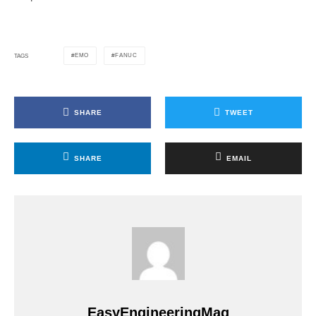
EMO
FANUC
TAGS
SHARE
TWEET
SHARE
EMAIL
EasyEngineeringMag