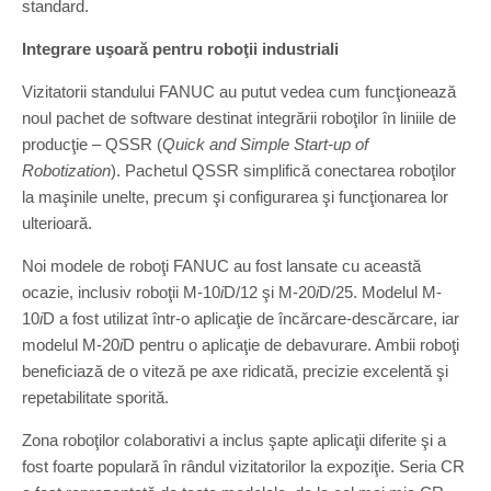
standard.
Integrare uşoară pentru roboţii industriali
Vizitatorii standului FANUC au putut vedea cum funcţionează
noul pachet de software destinat integrării roboţilor în liniile de
producţie – QSSR (
Quick and Simple Start-up of
Robotization
). Pachetul QSSR simplifică conectarea roboţilor
la maşinile unelte, precum şi configurarea şi funcţionarea lor
ulterioară.
Noi modele de roboţi FANUC au fost lansate cu această
ocazie, inclusiv roboţii M-10
i
D/12 şi M-20
i
D/25. Modelul M-
10
i
D a fost utilizat într-o aplicaţie de încărcare-descărcare, iar
modelul M-20
i
D pentru o aplicaţie de debavurare. Ambii roboţi
beneficiază de o viteză pe axe ridicată, precizie excelentă şi
repetabilitate sporită.
Zona roboţilor colaborativi a inclus şapte aplicaţii diferite şi a
fost foarte populară în rândul vizitatorilor la expoziţie. Seria CR