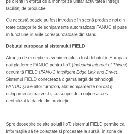
pe clienţi în efortul de a monitoriza unitar activitatea întregii
facilităţi de producţie.
Cu această ocazie au fost introduse în scenă produse noi din
toate categoriile de echipamente automatizate FANUC şi puse
în funcţiune în ariile corespunzătoare din stand.
Debutul european al sistemului FIELD
Atracţia de excepţie a evenimentului a fost debutul în Europa a
noii platforme FANUC pentru IIoT (
Industrial Internet of Things
)
denumită FIELD (
FANUC Intelligent Edge Link and Drive
).
Sistemul FIELD conectează o gamă largă de tehnologii
FANUC şi ale altor furnizori, atât echipamente noi cât şi
echipamente mai vechi, cu scopul de a obţine acces
centralizat la datele din producţie.
Spre deosebire de alte soluţii IIoT, sistemul FIELD permite ca
informaţiile să fie colectate şi procesate la sursă, în zona de