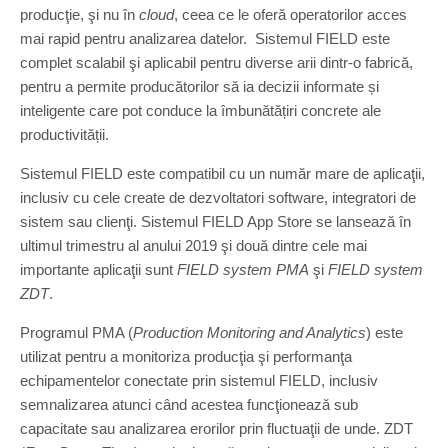
producţie, şi nu în
cloud
, ceea ce le oferă operatorilor acces
mai rapid pentru analizarea datelor. Sistemul FIELD este
complet scalabil şi aplicabil pentru diverse arii dintr-o fabrică,
pentru a permite producătorilor să ia decizii informate și
inteligente care pot conduce la îmbunătățiri concrete ale
productivității.
Sistemul FIELD este compatibil cu un număr mare de aplicaţii,
inclusiv cu cele create de dezvoltatori software, integratori de
sistem sau clienţi. Sistemul FIELD App Store se lansează în
ultimul trimestru al anului 2019 şi două dintre cele mai
importante aplicaţii sunt
FIELD system PMA
şi
FIELD system
ZDT
.
Programul PMA (
Production Monitoring and Analytics
) este
utilizat pentru a monitoriza producţia şi performanţa
echipamentelor conectate prin sistemul FIELD, inclusiv
semnalizarea atunci când acestea funcţionează sub
capacitate sau analizarea erorilor prin fluctuaţii de unde. ZDT