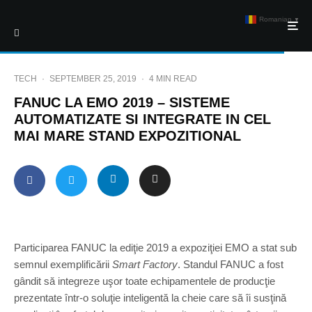
Romanian
▼
TECH
·
SEPTEMBER 25, 2019
·
4 MIN READ
FANUC LA EMO 2019 – SISTEME
AUTOMATIZATE SI INTEGRATE IN CEL
MAI MARE STAND EXPOZITIONAL
Participarea FANUC la ediţie 2019 a expoziţiei EMO a stat sub
semnul exemplificării
Smart Factory
. Standul FANUC a fost
gândit să integreze uşor toate echipamentele de producţie
prezentate într-o soluţie inteligentă la cheie care să îi susţină