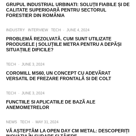
GRUPUL INDUSTRIAL URBINATI: SOLUȚII FIABILE ȘI DE
CALITATE SUPERIOARĂ PENTRU SECTORUL
FORESTIER DIN ROMÂNIA
INDUSTRY
INTERVIEW
TECH
·
JUNE 4, 2024
PROBLEMĂ REZOLVATĂ. CUM SUNT UTILIZATE
PRODUSELE | SOLUȚIILE METRA PENTRU A DEPĂȘI
SITUAȚIILE DIFICILE?
TECH
·
JUNE 3, 2024
COROMILL MS60, UN CONCEPT CU ADEVÃRAT
VERSATIL DE FREZARE FRONTALÃ SI DE COLT
TECH
·
JUNE 3, 2024
FUNCTIILE SI APLICATIILE DE BAZÃ ALE
ANEMOMETRELOR
NEWS
TECH
·
MAY 31, 2024
VĂ AȘTEPTĂM LA OPEN DAY CM METAL: DESCOPERIȚI