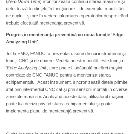
(
Zero Down Time
) monitorizează continuu starea maşinilor şi
detectează tendinţele în funcţionare – de exemplu, modificări
de cuplu – şi are în vedere informarea operatorilor despre când
trebuie efectuată mentenanţa preventivă.
Progres în mentenanţa preventivă cu noua funcţie ‘Edge
Analyzing Unit’
Tot la EMO, FANUC a prezentat o serie de noi instrumente şi
funcţii CNC şi de drivere. Vedeta acestor noutăţi este funcţia
‘
Edge Analyzing Unit’
, care poate fi adăugată oricărei maşini
controlate de CNC FANUC pentru a monitoriza starea
echipamentului. Acest instrument, sincronizează datele primite
atât prin intermediul CNC cât şi prin senzorii montaţi în diverse
zone ale maşinilor. Analizând aceste date, utilizatorul maşinii
poate lua decizii privind starea echipamentului şi poate
implementa planul de mentenanţă preventivă.