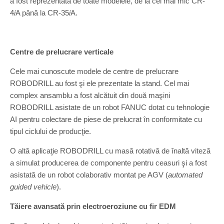
a fost reprezentată de toate modelele, de la cel mai mic CR-
4
i
A până la CR-35
i
A.
Centre de prelucrare verticale
Cele mai cunoscute modele de centre de prelucrare
ROBODRILL au fost şi ele prezentate la stand. Cel mai
complex ansamblu a fost alcătuit din două maşini
ROBODRILL asistate de un robot FANUC dotat cu tehnologie
AI pentru colectare de piese de prelucrat în conformitate cu
tipul ciclului de producţie.
O altă aplicaţie ROBODRILL cu masă rotativă de înaltă viteză
a simulat producerea de componente pentru ceasuri şi a fost
asistată de un robot colaborativ montat pe AGV (
automated
guided vehicle
).
Tăiere avansată prin electroeroziune cu fir EDM