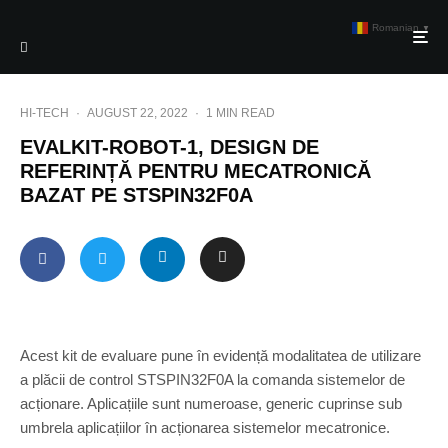
Romanian
▼
HI-TECH
·
AUGUST 22, 2022
·
1 MIN READ
EVALKIT-ROBOT-1, DESIGN DE
REFERINȚĂ PENTRU MECATRONICĂ
BAZAT PE STSPIN32F0A
Acest kit de evaluare pune în evidență modalitatea de utilizare
a plăcii de control STSPIN32F0A la comanda sistemelor de
acționare. Aplicațiile sunt numeroase, generic cuprinse sub
umbrela aplicațiilor în acționarea sistemelor mecatronice.