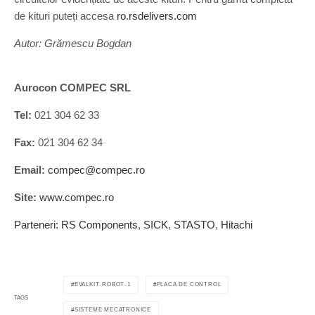
de kituri puteți accesa
ro.rsdelivers.com
Autor: Grămescu Bogdan
Aurocon COMPEC SRL
Tel:
021 304 62 33
Fax:
021 304 62 34
Email:
compec@compec.ro
Site:
www.compec.ro
Parteneri:
RS Components
,
SICK
,
STASTO
,
Hitachi
EVALKIT-ROBOT-1
PLACA DE CONTROL
TAGS
SISTEME MECATRONICE