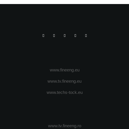
www.fineeng.eu
www.tv.fineeng.eu
www.techs-tock.eu
www.tv.fineeng.ro