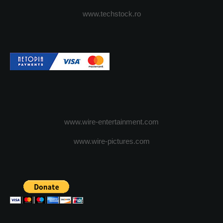
www.techstock.ro
www.wire-entertainment.com
www.wire-pictures.com