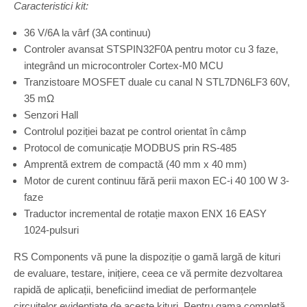
Caracteristici kit:
36 V/6A la vârf (3A continuu)
Controler avansat STSPIN32F0A pentru motor cu 3 faze,
integrând un microcontroler Cortex-M0 MCU
Tranzistoare MOSFET duale cu canal N STL7DN6LF3 60V,
35 mΩ
Senzori Hall
Controlul poziției bazat pe control orientat în câmp
Protocol de comunicație MODBUS prin RS-485
Amprentă extrem de compactă (40 mm x 40 mm)
Motor de curent continuu fără perii maxon EC-i 40 100 W 3-
faze
Traductor incremental de rotație maxon ENX 16 EASY
1024-pulsuri
RS Components vă pune la dispoziție o gamă largă de kituri
de evaluare, testare, inițiere, ceea ce vă permite dezvoltarea
rapidă de aplicații, beneficiind imediat de performanțele
circuitelor evidențiate de aceste kituri. Pentru gama completă