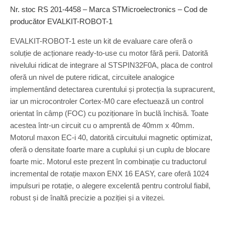
Nr. stoc RS 201-4458 – Marca STMicroelectronics – Cod de
producător EVALKIT-ROBOT-1
EVALKIT-ROBOT-1 este un kit de evaluare care oferă o
soluție de acționare ready-to-use cu motor fără perii. Datorită
nivelului ridicat de integrare al STSPIN32F0A, placa de control
oferă un nivel de putere ridicat, circuitele analogice
implementând detectarea curentului și protecția la supracurent,
iar un microcontroler Cortex-M0 care efectuează un control
orientat în câmp (FOC) cu poziționare în buclă închisă. Toate
acestea într-un circuit cu o amprentă de 40mm x 40mm.
Motorul maxon EC-i 40, datorită circuitului magnetic optimizat,
oferă o densitate foarte mare a cuplului și un cuplu de blocare
foarte mic. Motorul este prezent în combinație cu traductorul
incremental de rotație maxon ENX 16 EASY, care oferă 1024
impulsuri pe rotație, o alegere excelentă pentru controlul fiabil,
robust și de înaltă precizie a poziției și a vitezei.