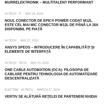
MURRELEKTRONIK – MULTITALENT PERFORMANT
HI-TECH
IT
·
MAY 28, 2024
NOUL CONECTOR DE EPIC® POWER CODAT M12L.
ESTE CEL MAI MIC CONECTOR M12L DE PÂNĂ LA 16A
DISPONIBIL PE PIAȚĂ
HI-TECH
·
MAY 27, 2024
ANSYS SPEOS – INTRODUCERE ÎN CAPABILITĂȚI ȘI
ELEMENTE DE INTERFAȚĂ
HI-TECH
TECH
·
MAY 15, 2024
ONE CABLE AUTOMATION (OCA): FILOSOFIA DE
CABLARE PENTRU TEHNOLOGIA DE AUTOMATIZARE
DESCENTRALIZATĂ
ELECTRIC
HI-TECH
·
MARCH 27, 2024
VERTIV SE ALĂTURĂ REȚELEI DE PARTENERI NVIDIA