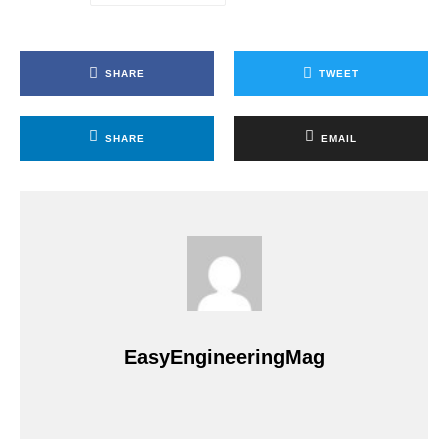
SHARE
TWEET
SHARE
EMAIL
EasyEngineeringMag