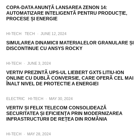
COPA-DATA ANUNȚĂ LANSAREA ZENON 14:
AUTOMATIZARE INTELIGENTĂ PENTRU PRODUCȚIE,
PROCESE ȘI ENERGIE
HI-TECH
TECH
·
JUNE 12, 2024
SIMULAREA DINAMICII MATERIALELOR GRANULARE ȘI
DISCONTINUE CU ANSYS ROCKY
HI-TECH
·
JUNE 3, 2024
VERTIV PREZINTÃ UPS-UL LIEBERT GXT5 LITIU-ION
ONLINE CU DUBLÃ CONVERSIE, CARE OFERÃ CEL MAI
ÎNALT NIVEL DE PROTECTIE A ENERGIEI
ELECTRIC
HI-TECH
·
MAY 30, 2024
VERTIV ȘI FELIX TELECOM CONSOLIDEAZĂ
SECURITATEA ȘI EFICIENȚA PRIN MODERNIZAREA
INFRASTRUCTURII DE REȚEA DIN ROMÂNIA
HI-TECH
·
MAY 28, 2024