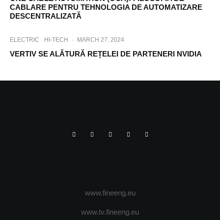
CABLARE PENTRU TEHNOLOGIA DE AUTOMATIZARE
DESCENTRALIZATĂ
ELECTRIC
HI-TECH
·
MARCH 27, 2024
VERTIV SE ALĂTURĂ REȚELEI DE PARTENERI NVIDIA
www.fineeng.eu
www.tv.fineeng.eu