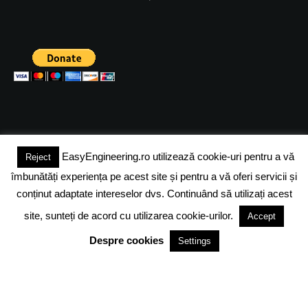
EasyEngineering.ro utilizează cookie-uri pentru a vă
Reject
(c) 2024 - FineEngineeringMagazine. All rights reserved.
îmbunătăți experiența pe acest site și pentru a vă oferi servicii și
DESPRE NOI
ADVERTISING
JOBS
DESPRE COOKIES
conținut adaptate intereselor dvs. Continuând să utilizați acest
site, sunteți de acord cu utilizarea cookie-urilor.
Accept
POLITICA DE CONFIDENTIALITATE
TERMENI SI CONDITII
Despre cookies
Settings