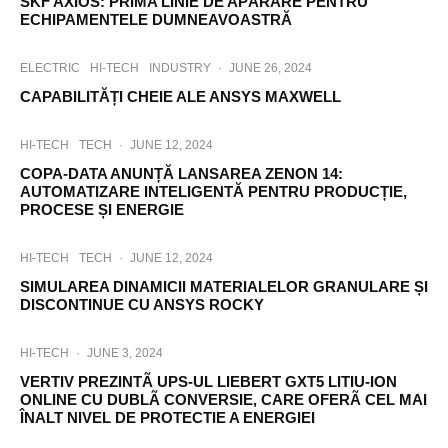
SKF AXIOS: PRIMA LINIE DE APĂRARE PENTRU
ECHIPAMENTELE DUMNEAVOASTRĂ
ELECTRIC
HI-TECH
INDUSTRY
·
JUNE 26, 2024
CAPABILITĂȚI CHEIE ALE ANSYS MAXWELL
HI-TECH
TECH
·
JUNE 12, 2024
COPA-DATA ANUNȚĂ LANSAREA ZENON 14:
AUTOMATIZARE INTELIGENTĂ PENTRU PRODUCȚIE,
PROCESE ȘI ENERGIE
HI-TECH
TECH
·
JUNE 12, 2024
SIMULAREA DINAMICII MATERIALELOR GRANULARE ȘI
DISCONTINUE CU ANSYS ROCKY
HI-TECH
·
JUNE 3, 2024
VERTIV PREZINTÃ UPS-UL LIEBERT GXT5 LITIU-ION
ONLINE CU DUBLÃ CONVERSIE, CARE OFERÃ CEL MAI
ÎNALT NIVEL DE PROTECTIE A ENERGIEI