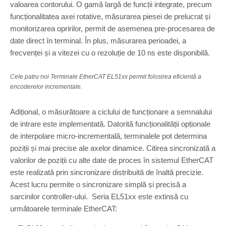
valoarea contorului. O gamă largă de funcții integrate, precum
funcționalitatea axei rotative, măsurarea piesei de prelucrat și
monitorizarea opririlor, permit de asemenea pre-procesarea de
date direct în terminal. În plus, măsurarea perioadei, a
frecvenței și a vitezei cu o rezoluție de 10 ns este disponibilă.
Cele patru noi Terminale EtherCAT EL51xx permit folosirea eficientă a
encoderelor incrementale.
Adițional, o măsurătoare a ciclului de funcționare a semnalului
de intrare este implementată. Datorită funcționalității opționale
de interpolare micro-incrementală, terminalele pot determina
poziții și mai precise ale axelor dinamice. Citirea sincronizată a
valorilor de poziții cu alte date de proces în sistemul EtherCAT
este realizată prin sincronizare distribuită de înaltă precizie.
Acest lucru permite o sincronizare simplă și precisă a
sarcinilor controller-ului. Seria EL51xx este extinsă cu
următoarele terminale EtherCAT: