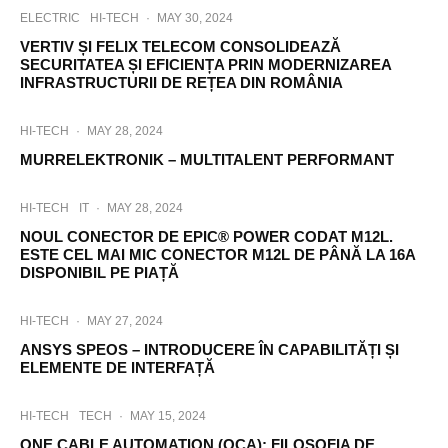
ELECTRIC
HI-TECH
·
MAY 30, 2024
VERTIV ȘI FELIX TELECOM CONSOLIDEAZĂ
SECURITATEA ȘI EFICIENȚA PRIN MODERNIZAREA
INFRASTRUCTURII DE REȚEA DIN ROMÂNIA
HI-TECH
·
MAY 28, 2024
MURRELEKTRONIK – MULTITALENT PERFORMANT
HI-TECH
IT
·
MAY 28, 2024
NOUL CONECTOR DE EPIC® POWER CODAT M12L.
ESTE CEL MAI MIC CONECTOR M12L DE PÂNĂ LA 16A
DISPONIBIL PE PIAȚĂ
HI-TECH
·
MAY 27, 2024
ANSYS SPEOS – INTRODUCERE ÎN CAPABILITĂȚI ȘI
ELEMENTE DE INTERFAȚĂ
HI-TECH
TECH
·
MAY 15, 2024
ONE CABLE AUTOMATION (OCA): FILOSOFIA DE