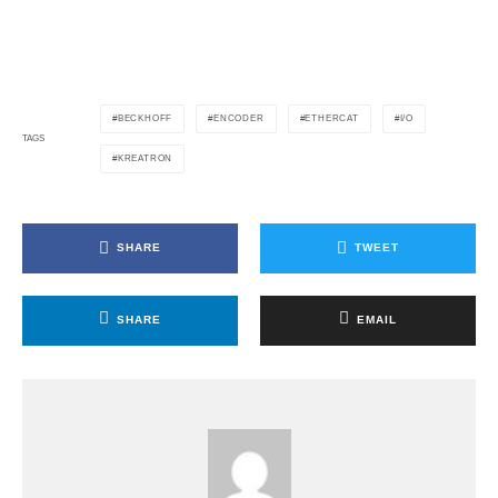
BECKHOFF
ENCODER
ETHERCAT
I/O
TAGS
KREATRON
SHARE
TWEET
SHARE
EMAIL