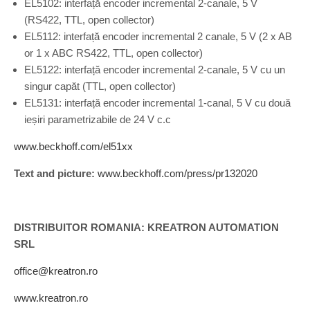
EL5102: interfață encoder incremental 2-canale, 5 V
(RS422, TTL, open collector)
EL5112: interfață encoder incremental 2 canale, 5 V (2 x AB
or 1 x ABC RS422, TTL, open collector)
EL5122: interfață encoder incremental 2-canale, 5 V cu un
singur capăt (TTL, open collector)
EL5131: interfață encoder incremental 1-canal, 5 V cu două
ieșiri parametrizabile de 24 V c.c
www.beckhoff.com/el51xx
Text and picture:
www.beckhoff.com/press/pr132020
DISTRIBUITOR ROMANIA: KREATRON AUTOMATION
SRL
office@kreatron.ro
www.kreatron.ro