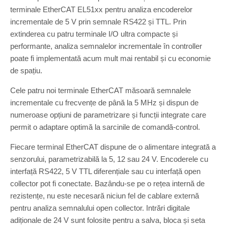
terminale EtherCAT EL51xx pentru analiza encoderelor
incrementale de 5 V prin semnale RS422 și TTL. Prin
extinderea cu patru terminale I/O ultra compacte și
performante, analiza semnalelor incrementale în controller
poate fi implementată acum mult mai rentabil și cu economie
de spațiu.
Cele patru noi terminale EtherCAT măsoară semnalele
incrementale cu frecvențe de până la 5 MHz și dispun de
numeroase opțiuni de parametrizare și funcții integrate care
permit o adaptare optimă la sarcinile de comandă-control.
Fiecare terminal EtherCAT dispune de o alimentare integrată a
senzorului, parametrizabilă la 5, 12 sau 24 V. Encoderele cu
interfață RS422, 5 V TTL diferențiale sau cu interfață open
collector pot fi conectate. Bazându-se pe o rețea internă de
rezistențe, nu este necesară niciun fel de cablare externă
pentru analiza semnalului open collector. Intrări digitale
adiționale de 24 V sunt folosite pentru a salva, bloca și seta