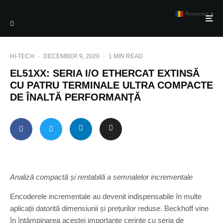
Romanian
▼
HI-TECH
·
DECEMBER 9, 2020
·
1 MIN READ
EL51XX: SERIA I/O ETHERCAT EXTINSĂ
CU PATRU TERMINALE ULTRA COMPACTE
DE ÎNALTĂ PERFORMANȚĂ
Analiză compactă și rentabilă a semnalelor incrementale
Encoderele incrementale au devenit indispensabile în multe
aplicații datorită dimensiunii și prețurilor reduse. Beckhoff vine
în întâmpinarea acestei importante cerințe cu seria de