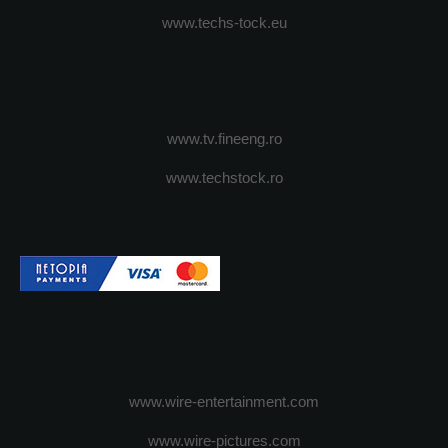
www.techs-tock.eu
www.tv.fineeng.ro
www.techstock.ro
www.wire-entertainment.com
www.wire-pictures.com