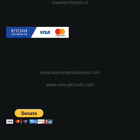
www.techstock.ro
www.wire-entertainment.com
www.wire-pictures.com