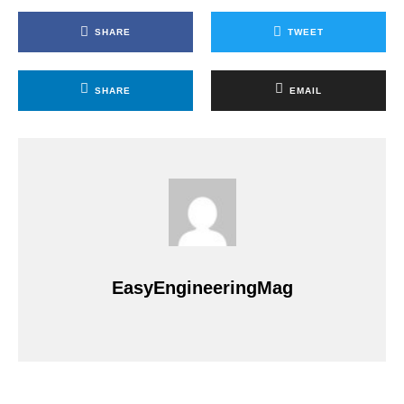
SHARE
TWEET
SHARE
EMAIL
EasyEngineeringMag