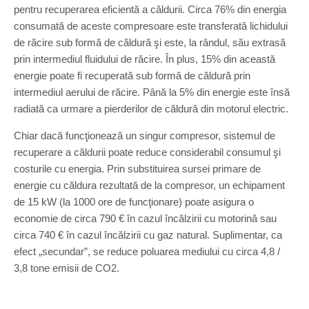
pentru recuperarea eficientă a căldurii. Circa 76% din energia
consumată de aceste compresoare este transferată lichidului
de răcire sub formă de căldură şi este, la rândul, său extrasă
prin intermediul fluidului de răcire. În plus, 15% din această
energie poate fi recuperată sub formă de căldură prin
intermediul aerului de răcire. Până la 5% din energie este însă
radiată ca urmare a pierderilor de căldură din motorul electric.
Chiar dacă funcţionează un singur compresor, sistemul de
recuperare a căldurii poate reduce considerabil consumul şi
costurile cu energia. Prin substituirea sursei primare de
energie cu căldura rezultată de la compresor, un echipament
de 15 kW (la 1000 ore de funcţionare) poate asigura o
economie de circa 790 € în cazul încălzirii cu motorină sau
circa 740 € în cazul încălzirii cu gaz natural. Suplimentar, ca
efect „secundar”, se reduce poluarea mediului cu circa 4,8 /
3,8 tone emisii de CO2.