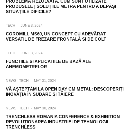
PROBLEMĂ REZOLVATĂ. CUM SUNT UTILIZATE
PRODUSELE | SOLUȚIILE METRA PENTRU A DEPĂȘI
SITUAȚIILE DIFICILE?
TECH
·
JUNE 3, 2024
COROMILL MS60, UN CONCEPT CU ADEVÃRAT
VERSATIL DE FREZARE FRONTALÃ SI DE COLT
TECH
·
JUNE 3, 2024
FUNCTIILE SI APLICATIILE DE BAZÃ ALE
ANEMOMETRELOR
NEWS
TECH
·
MAY 31, 2024
VĂ AȘTEPTĂM LA OPEN DAY CM METAL: DESCOPERIȚI
INOVAȚIA ÎN SUDARE ȘI TĂIERE
NEWS
TECH
·
MAY 30, 2024
TRENCHLESS ROMANIA CONFERENCE & EXHIBITION –
REVOLUȚIONAREA INDUSTRIEI DE TEHNOLOGII
TRENCHLESS