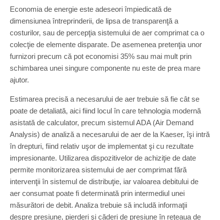
Economia de energie este adeseori împiedicată de
dimensiunea întreprinderii, de lipsa de transparenţă a
costurilor, sau de percepţia sistemului de aer comprimat ca o
colecţie de elemente disparate. De asemenea pretenţia unor
furnizori precum că pot economisi 35% sau mai mult prin
schimbarea unei singure componente nu este de prea mare
ajutor.
Estimarea precisă a necesarului de aer trebuie să fie cât se
poate de detaliată, aici fiind locul în care tehnologia modernă
asistată de calculator, precum sistemul ADA (Air Demand
Analysis) de analiză a necesarului de aer de la Kaeser, îşi intră
în drepturi, fiind relativ uşor de implementat şi cu rezultate
impresionante. Utilizarea dispozitivelor de achiziţie de date
permite monitorizarea sistemului de aer comprimat fără
intervenţii în sistemul de distribuţie, iar valoarea debitului de
aer consumat poate fi determinată prin intermediul unei
măsurători de debit. Analiza trebuie să includă informaţii
despre presiune, pierderi şi căderi de presiune în reţeaua de