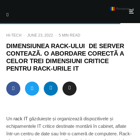
Romanian
▼
HI-TECH
·
JUNE 23, 2022
·
5 MIN READ
DIMENSIUNEA RACK-ULUI DE SERVER
CONTEAZÃ. O ABORDARE CORECTÃ A
CELOR TREI DIMENSIUNI CRITICE
PENTRU RACK-URILE IT
Un
rack IT
găzduiește și organizează dispozitivele și
echipamentele IT critice destinate montării în cabinet, aflate
într-un centru de date sau într-o cameră de computere. Rack-