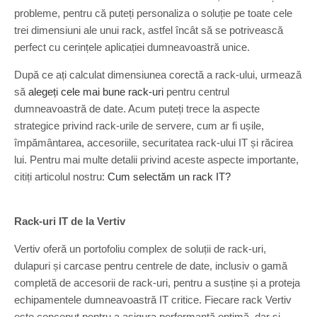
probleme, pentru că puteți personaliza o soluție pe toate cele
trei dimensiuni ale unui rack, astfel încât să se potrivească
perfect cu cerințele aplicației dumneavoastră unice.
După ce ați calculat dimensiunea corectă a rack-ului, urmează
să
alegeți cele mai bune rack-uri
pentru centrul
dumneavoastră de date. Acum puteți trece la aspecte
strategice privind rack-urile de servere, cum ar fi ușile,
împământarea, accesoriile, securitatea rack-ului IT și răcirea
lui. Pentru mai multe detalii privind aceste aspecte importante,
citiți articolul nostru:
Cum selectăm un rack IT?
Rack-uri IT de la Vertiv
Vertiv oferă un portofoliu complex de soluții de rack-uri,
dulapuri și carcase pentru centrele de date, inclusiv o gamă
completă de accesorii de rack-uri, pentru a susține și a proteja
echipamentele dumneavoastră IT critice. Fiecare rack Vertiv
este conceput pentru a asigura performanță optimă, dar și