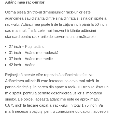
Adâncimea rack-urilor
Ultima piesă din trio-ul dimensiunilor rack-urilor este
adâncimea sau distanța dintre șina din față și șina din spate a
rack-ului. Adâncimea poate fi de la câțiva inch până la 50 inch
sau mai mult. Însă, cele mai frecvent întâlnite adâncimi
standard pentru rack-urile de servere sunt următoarele:
27 inch – Puțin adânc
31 inch – Adâncime moderată
37 inch – Adâncime medie
42 inch – Adânc
Rețineți că aceste cifre reprezintă adâncimile efective.
Adâncimea utilizabilă este întotdeauna ceva mai mică. În
partea din față și în partea din spate a rack-ului trebuie lăsat un
mic spațiu pentru a permite deschiderea ușilor și montarea
șinelor. De obicei, această adâncime este de aproximativ
0,875 inch la fiecare capăt al rack-ului, în total 1,75 inch. Va
mai fi necesar spațiu și pentru conexiunile cu cabluri, accesorii