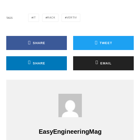
IT
RACK
VERTIV
TAGS
SHARE
TWEET
SHARE
EMAIL
EasyEngineeringMag