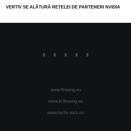
VERTIV SE ALĂTURĂ REȚELEI DE PARTENERI NVIDIA
www.fineeng.eu
www.tv.fineeng.eu
www.techs-tock.eu