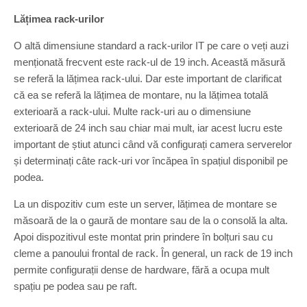
Lățimea rack-urilor
O altă dimensiune standard a rack-urilor IT pe care o veți auzi
menționată frecvent este rack-ul de 19 inch. Această măsură
se referă la lățimea rack-ului. Dar este important de clarificat
că ea se referă la lățimea de montare, nu la lățimea totală
exterioară a rack-ului. Multe rack-uri au o dimensiune
exterioară de 24 inch sau chiar mai mult, iar acest lucru este
important de știut atunci când vă configurați camera serverelor
și determinați câte rack-uri vor încăpea în spațiul disponibil pe
podea.
La un dispozitiv cum este un server, lățimea de montare se
măsoară de la o gaură de montare sau de la o consolă la alta.
Apoi dispozitivul este montat prin prindere în bolțuri sau cu
cleme a panoului frontal de rack. În general, un rack de 19 inch
permite configurații dense de hardware, fără a ocupa mult
spațiu pe podea sau pe raft.