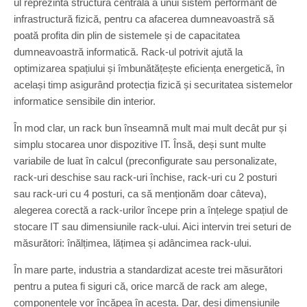
ul reprezintă structura centrală a unui sistem performant de
infrastructură fizică, pentru ca afacerea dumneavoastră să
poată profita din plin de sistemele și de capacitatea
dumneavoastră informatică. Rack-ul potrivit ajută la
optimizarea spațiului și îmbunătățește eficiența energetică, în
același timp asigurând protecția fizică și securitatea sistemelor
informatice sensibile din interior.
În mod clar, un rack bun înseamnă mult mai mult decât pur și
simplu stocarea unor dispozitive IT. Însă, deși sunt multe
variabile de luat în calcul (preconfigurate sau personalizate,
rack-uri deschise sau rack-uri închise, rack-uri cu 2 posturi
sau rack-uri cu 4 posturi, ca să menționăm doar câteva),
alegerea corectă a rack-urilor începe prin a înțelege spațiul de
stocare IT sau dimensiunile rack-ului. Aici intervin trei seturi de
măsurători: înălțimea, lățimea și adâncimea rack-ului.
În mare parte, industria a standardizat aceste trei măsurători
pentru a putea fi siguri că, orice marcă de rack am alege,
componentele vor încăpea în acesta. Dar, deși dimensiunile