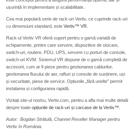
ușurință în implementare și scalabilitate.
Cea mai populară serie de rack-uri Vertiv, ce cuprinde rack-uri
cu dimensiuni standard, este
Vertiv™ VR
.
Rack-ul Vertiv VR oferă suport pentru o gamă variată de
echipamente, printre care servere, dispozitive de stocare,
switch-uri, routere, PDU, UPS, servere cu porturi de console,
switch-uri KVM. Sistemul VR dispune de o gamă completă de
accesorii, cum ar fi piese pentru gestionarea cablurilor,
gestionarea fluxului de aer, rafturi și console de susținere, uși
și securitate, piese de service. Opțiunile „fără unelte” permit
instalarea și configurarea rapidă.
Vizitați site-ul nostru, Vertiv.com, pentru a afla mai multe detalii
despre toate
opțiunile de rack-uri și carcase de la Vertiv™
.
Autor: Bogdan Strătulă, Channel Reseller Manager pentru
Vertiv în România.