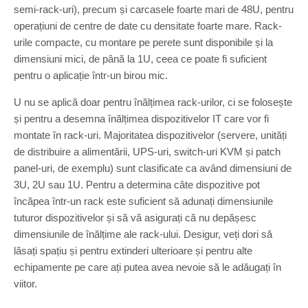
semi-rack-uri), precum și carcasele foarte mari de 48U, pentru
operațiuni de centre de date cu densitate foarte mare. Rack-
urile compacte, cu montare pe perete sunt disponibile și la
dimensiuni mici, de până la 1U, ceea ce poate fi suficient
pentru o aplicație într-un birou mic.
U nu se aplică doar pentru înălțimea rack-urilor, ci se folosește
și pentru a desemna înălțimea dispozitivelor IT care vor fi
montate în rack-uri. Majoritatea dispozitivelor (servere, unități
de distribuire a alimentării, UPS-uri, switch-uri KVM și patch
panel-uri, de exemplu) sunt clasificate ca având dimensiuni de
3U, 2U sau 1U. Pentru a determina câte dispozitive pot
încăpea într-un rack este suficient să adunați dimensiunile
tuturor dispozitivelor și să vă asigurați că nu depășesc
dimensiunile de înălțime ale rack-ului. Desigur, veți dori să
lăsați spațiu și pentru extinderi ulterioare și pentru alte
echipamente pe care ați putea avea nevoie să le adăugați în
viitor.