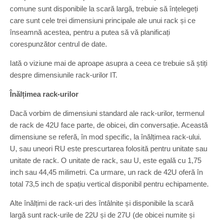
comune sunt disponibile la scară largă, trebuie să înțelegeți
care sunt cele trei dimensiuni principale ale unui rack și ce
înseamnă acestea, pentru a putea să vă planificați
corespunzător centrul de date.
Iată o viziune mai de aproape asupra a ceea ce trebuie să știți
despre dimensiunile rack-urilor IT.
Înălțimea rack-urilor
Dacă vorbim de dimensiuni standard ale rack-urilor, termenul
de rack de 42U face parte, de obicei, din conversație. Această
dimensiune se referă, în mod specific, la înălțimea rack-ului.
U, sau uneori RU este prescurtarea folosită pentru unitate sau
unitate de rack. O unitate de rack, sau U, este egală cu 1,75
inch sau 44,45 milimetri. Ca urmare, un rack de 42U oferă în
total 73,5 inch de spațiu vertical disponibil pentru echipamente.
Alte înălțimi de rack-uri des întâlnite și disponibile la scară
largă sunt rack-urile de 22U și de 27U (de obicei numite și