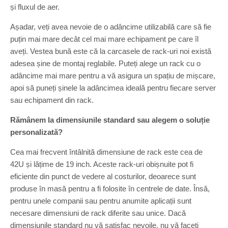
și fluxul de aer.
Așadar, veți avea nevoie de o adâncime utilizabilă care să fie
puțin mai mare decât cel mai mare echipament pe care îl
aveți. Vestea bună este că la carcasele de rack-uri noi există
adesea șine de montaj reglabile. Puteți alege un rack cu o
adâncime mai mare pentru a vă asigura un spațiu de mișcare,
apoi să puneți șinele la adâncimea ideală pentru fiecare server
sau echipament din rack.
Rămânem la dimensiunile standard sau alegem o soluție
personalizată?
Cea mai frecvent întâlnită dimensiune de rack este cea de
42U și lățime de 19 inch. Aceste rack-uri obișnuite pot fi
eficiente din punct de vedere al costurilor, deoarece sunt
produse în masă pentru a fi folosite în centrele de date. Însă,
pentru unele companii sau pentru anumite aplicații sunt
necesare dimensiuni de rack diferite sau unice. Dacă
dimensiunile standard nu vă satisfac nevoile, nu vă faceți