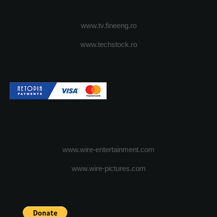
www.tv.fineeng.ro
www.techstock.ro
www.wire-entertainment.com
www.wire-pictures.com