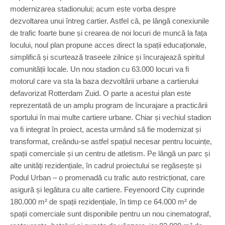
modernizarea stadionului; acum este vorba despre
dezvoltarea unui întreg cartier. Astfel că, pe lângă conexiunile
de trafic foarte bune și crearea de noi locuri de muncă la fața
locului, noul plan propune acces direct la spații educaționale,
simplifică și scurtează traseele zilnice și încurajează spiritul
comunității locale. Un nou stadion cu 63.000 locuri va fi
motorul care va sta la baza dezvoltării urbane a cartierului
defavorizat Rotterdam Zuid. O parte a acestui plan este
reprezentată de un amplu program de încurajare a practicării
sportului în mai multe cartiere urbane. Chiar și vechiul stadion
va fi integrat în proiect, acesta urmând să fie modernizat și
transformat, creându-se astfel spațiul necesar pentru locuințe,
spații comerciale și un centru de atletism. Pe lângă un parc și
alte unități rezidențiale, în cadrul proiectului se regăsește și
Podul Urban – o promenadă cu trafic auto restricționat, care
asigură și legătura cu alte cartiere. Feyenoord City cuprinde
180.000 m² de spații rezidențiale, în timp ce 64.000 m² de
spații comerciale sunt disponibile pentru un nou cinematograf,