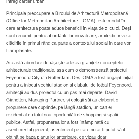
întreg cartier urban.
Principala preocupare a Biroului de Arhitectură Metropolitană
(Office for Metropolitan Architecture – OMA), este modul în
care arhitectura poate aduce beneficii în viața de zi cu zi. Deși
sunt renumiți pentru abordările lor inovatoare, arhitecții privesc
clădirile în primul rând ca parte a contextului social în care vor
fi amplasate.
Această abordare depășește adesea granițele conceptelor
arhitecturale tradiționale, așa cum o demonstrează proiectul
Feyennoord City din Rotterdam. Deși OMA a fost angajat inițial
pentru a înlocui vechiul stadion al clubului de fotbal Feyenoord,
arhitecții au dus proiectul cu un pas mai departe: David
Gianotten, Managing Partner, și colegii săi au elaborat o
propunere care cuprinde, pe lângă stadion, un cartier
rezidențial cu totul nou, oportunități de shopping și spații
publice. Astfel, propunerea lor a fost întâmpinată cu
asentimentul general, asentiment pe care nu ar fi putut să îl
obțină pe baza planurilor anterioare, ce vizau doar