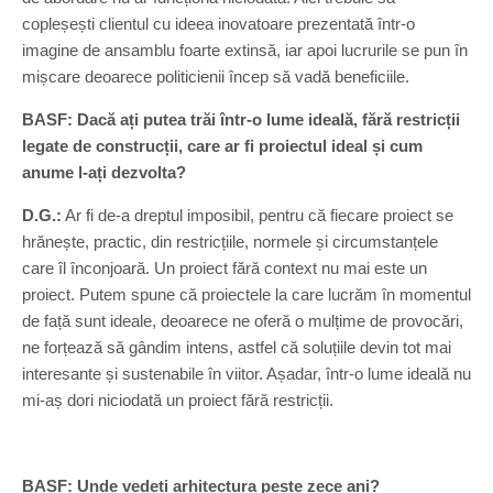
copleșești clientul cu ideea inovatoare prezentată într-o
imagine de ansamblu foarte extinsă, iar apoi lucrurile se pun în
mișcare deoarece politicienii încep să vadă beneficiile.
BASF: Dacă ați putea trăi într-o lume ideală, fără restricții
legate de construcții, care ar fi proiectul ideal și cum
anume l-ați dezvolta?
D.G.:
Ar fi de-a dreptul imposibil, pentru că fiecare proiect se
hrănește, practic, din restricțiile, normele și circumstanțele
care îl înconjoară. Un proiect fără context nu mai este un
proiect. Putem spune că proiectele la care lucrăm în momentul
de față sunt ideale, deoarece ne oferă o mulțime de provocări,
ne forțează să gândim intens, astfel că soluțiile devin tot mai
interesante și sustenabile în viitor. Așadar, într-o lume ideală nu
mi-aș dori niciodată un proiect fără restricții.
BASF: Unde vedeți arhitectura peste zece ani?