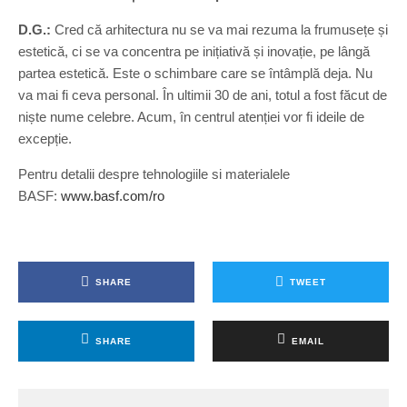
D.G.:
Cred că arhitectura nu se va mai rezuma la frumusețe și
estetică, ci se va concentra pe inițiativă și inovație, pe lângă
partea estetică. Este o schimbare care se întâmplă deja. Nu
va mai fi ceva personal. În ultimii 30 de ani, totul a fost făcut de
niște nume celebre. Acum, în centrul atenției vor fi ideile de
excepție.
Pentru detalii despre tehnologiile si materialele
BASF:
www.basf.com/ro
SHARE
TWEET
SHARE
EMAIL