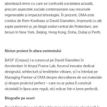
abordează teme cu care se confruntă societatea actuală,
precum aspectele sociale contemporane sau resursele
regenerabile și impactul tehnologiei. În prezent, OMA este
condus de Rem Koolhaas și David Gianotten, împreună cu alți
șapte parteneri și, pe lângă sediul central din Rotterdam, are
birouri în New York, Beijing, Hong Kong, Doha, Dubai și Perth.
Niciun proiect în afara contextului
BASF (Corpus) l-a cunoscut pe David Gianotten în
Amsterdam în timpul Frame Lab, forumul inovator dedicat
designului, arhitecturii și tendințelor viitoare, și l-a întrebat pe
Managing Partner-ul OMA despre dezvoltarea de noi materiale
și despre proiectul perfect – care nu ar putea fi construit
niciodată în lipsa unor reguli, nici măcar într-o lume perfectă.
Biografie pe scurt