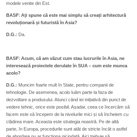
modele venite din Est.
BASF: Ați spune că este mai simplu să creați arhitectură
revoluționară și futuristă în Asia?
D.G.:
Da.
BASF: Acum, că am văzut cum stau lucrurile în Asia, ne
interesează proiectele derulate în SUA – cum este munca
acolo?
D.G.:
Muncim foarte mult în State, pentru companii de
tehnologie. De asemenea, acolo luăm parte la faza de
dezvoltare a produsului. Atunci când iei inițiativă din punct de
vedere tehnic, orice este posibil. Așadar, ceea ce încercăm să
facem este să începem de la nivelurile mici și să încheiem cu
clădirea mare. Aceasta este strategia noastră. Pe de altă
parte, în Europa, procedurile sunt atât de stricte încât o astfel
de abordare nu ar funcționa niciodată. Aici trebuie să