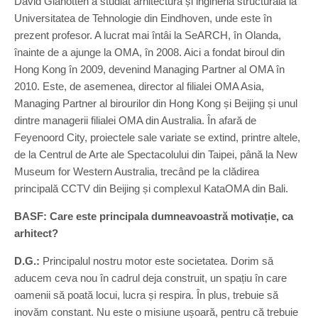
David Gianotten a studiat arhitectura și ingineria structurală la
Universitatea de Tehnologie din Eindhoven, unde este în
prezent profesor. A lucrat mai întâi la SeARCH, în Olanda,
înainte de a ajunge la OMA, în 2008. Aici a fondat biroul din
Hong Kong în 2009, devenind Managing Partner al OMA în
2010. Este, de asemenea, director al filialei OMA Asia,
Managing Partner al birourilor din Hong Kong și Beijing și unul
dintre managerii filialei OMA din Australia. În afară de
Feyenoord City, proiectele sale variate se extind, printre altele,
de la Centrul de Arte ale Spectacolului din Taipei, până la New
Museum for Western Australia, trecând pe la clădirea
principală CCTV din Beijing și complexul KataOMA din Bali.
BASF: Care este principala dumneavoastră motivație, ca
arhitect?
D.G.:
Principalul nostru motor este societatea. Dorim să
aducem ceva nou în cadrul deja construit, un spațiu în care
oamenii să poată locui, lucra și respira. În plus, trebuie să
inovăm constant. Nu este o misiune ușoară, pentru că trebuie