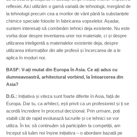
reflexiei. Aici utilizăm o gamă variată de tehnologii, mergând de
la tehnologii precum cea a morilor de vânt până la substanțele
chimice speciale folosite în fabricarea vopselelor. Așadar,
suntem interesați să combinăm tehnici deja existente. Nu este
vorba doar despre inventarea unor noi materiale, ci și despre
utilizarea inteligentă a materialelor existente deja, despre
utilizarea informațiilor din alte profesii și încercarea de a le
aplica în moduri noi.
BASF: V-ați mutat din Europa în Asia. Ce ați adus cu
dumneavoastră, arhitectural vorbind, la întoarcerea din
Asia?
D.G.:
Inițiativa și viteza sunt foarte diferite în Asia, față de
Europa. Dar tu, ca arhitect, ești privit ca un profesionist și ți se
acordă încredere în procesul decizional. Prin urmare, poți
stabili cât de rapid evoluează lucrurile și ce tehnici se vor
utiliza. În loc să continuăm să participăm la competiții, am
început să luăm noi înșine inițiativa – o abordare bazată pe