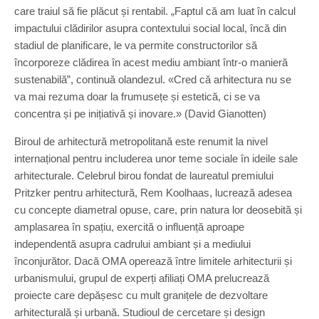
care traiul să fie plăcut și rentabil. „Faptul că am luat în calcul
impactului clădirilor asupra contextului social local, încă din
stadiul de planificare, le va permite constructorilor să
încorporeze clădirea în acest mediu ambiant într-o manieră
sustenabilă”, continuă olandezul. «Cred că arhitectura nu se
va mai rezuma doar la frumusețe și estetică, ci se va
concentra și pe inițiativă și inovare.» (David Gianotten)
Biroul de arhitectură metropolitană este renumit la nivel
internațional pentru includerea unor teme sociale în ideile sale
arhitecturale. Celebrul birou fondat de laureatul premiului
Pritzker pentru arhitectură, Rem Koolhaas, lucrează adesea
cu concepte diametral opuse, care, prin natura lor deosebită și
amplasarea în spațiu, exercită o influență aproape
independentă asupra cadrului ambiant și a mediului
înconjurător. Dacă OMA operează între limitele arhitecturii și
urbanismului, grupul de experți afiliați OMA prelucrează
proiecte care depășesc cu mult granițele de dezvoltare
arhitecturală și urbană. Studioul de cercetare și design