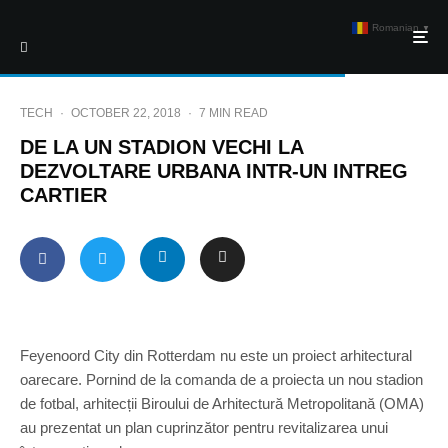
Romanian
▼
TECH
·
OCTOBER 22, 2018
·
7 MIN READ
DE LA UN STADION VECHI LA
DEZVOLTARE URBANA INTR-UN INTREG
CARTIER
Feyenoord City din Rotterdam nu este un proiect arhitectural
oarecare. Pornind de la comanda de a proiecta un nou stadion
de fotbal, arhitecții Biroului de Arhitectură Metropolitană (OMA)
au prezentat un plan cuprinzător pentru revitalizarea unui