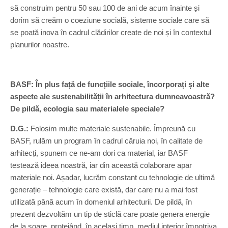
să construim pentru 50 sau 100 de ani de acum înainte și
dorim să creăm o coeziune socială, sisteme sociale care să
se poată inova în cadrul clădirilor create de noi și în contextul
planurilor noastre.
BASF: În plus față de funcțiile sociale, încorporați și alte
aspecte ale sustenabilității în arhitectura dumneavoastră?
De pildă, ecologia sau materialele speciale?
D.G.:
Folosim multe materiale sustenabile. Împreună cu
BASF, rulăm un program în cadrul căruia noi, în calitate de
arhitecți, spunem ce ne-am dori ca material, iar BASF
testează ideea noastră, iar din această colaborare apar
materiale noi. Așadar, lucrăm constant cu tehnologie de ultimă
generație – tehnologie care există, dar care nu a mai fost
utilizată până acum în domeniul arhitecturii. De pildă, în
prezent dezvoltăm un tip de sticlă care poate genera energie
de la soare, protejând, în același timp, mediul interior împotriva