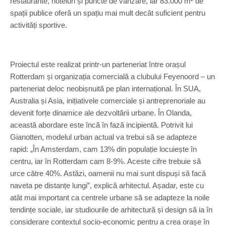
restaurante, hoteluri și puncte de vânzare, iar 83.000 m² de
spații publice oferă un spațiu mai mult decât suficient pentru
activități sportive.
Proiectul este realizat printr-un parteneriat între orașul
Rotterdam și organizația comercială a clubului Feyenoord – un
parteneriat deloc neobișnuită pe plan internațional. În SUA,
Australia și Asia, inițiativele comerciale și antreprenoriale au
devenit forțe dinamice ale dezvoltării urbane. În Olanda,
această abordare este încă în fază incipientă. Potrivit lui
Gianotten, modelul urban actual va trebui să se adapteze
rapid: „În Amsterdam, cam 13% din populație locuiește în
centru, iar în Rotterdam cam 8-9%. Aceste cifre trebuie să
urce către 40%. Astăzi, oamenii nu mai sunt dispuși să facă
naveta pe distanțe lungi”, explică arhitectul. Așadar, este cu
atât mai important ca centrele urbane să se adapteze la noile
tendințe sociale, iar studiourile de arhitectură și design să ia în
considerare contextul socio-economic pentru a crea orașe în