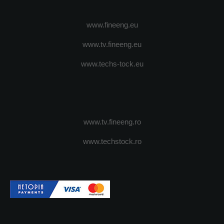
www.fineeng.eu
www.tv.fineeng.eu
www.techs-tock.eu
www.tv.fineeng.ro
www.techstock.ro