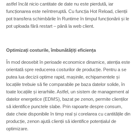
astfel încât nicio cantitate de date nu este pierdută, iar
funcționarea este neîntreruptă. Cu funcția Hot Reload, clienții
pot transfera schimbările în Runtime în timpul funcționării și le
pot uploada fără restart – până la web client.
Optimizați costurile, îmbunătățiți eficiența
În mod deosebit în perioade economice dinamice, atenția este
orientată spre reducerea costurilor de producție. Pentru a se
putea lua decizii optime rapid, mașinile, echipamentele și
locațiile trebuie să fie comparabile pe baza datelor solide, în
toate locațiile și ierarhiile. Astfel, un sistem de management al
datelor energetice (EDMS), bazat pe zenon, permite clienților
să identifice punctele slabe. Prin rapoarte despre consum,
date cheie disponibile în timp real și corelarea cu cantitățile din
producție, zenon ajută clienții să identifice potențialul de
optimizare.