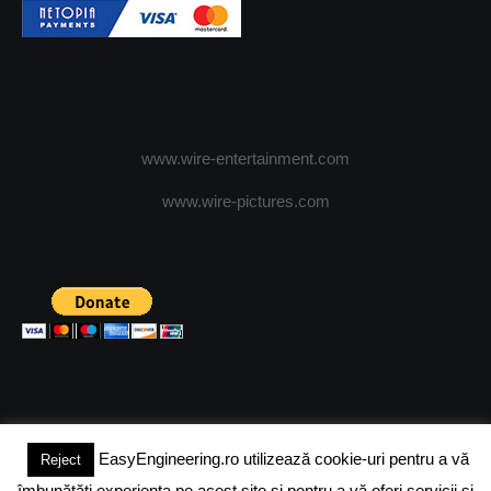
www.wire-entertainment.com
www.wire-pictures.com
EasyEngineering.ro utilizează cookie-uri pentru a vă
Reject
(c) 2024 - FineEngineeringMagazine. All rights reserved.
îmbunătăți experiența pe acest site și pentru a vă oferi servicii și