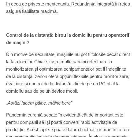
în ceea ce privește mentenanța. Redundanța integrată în rețea
asigură fiabilitate maximă.
Control de la distanță: birou la domiciliu pentru operatorii
de mașini?
Din motive de securitate, mașinile nu pot fi folosite decât direct
la fața locului. Chiar și așa, multe sarcini referitoare la
monitorizarea și optimizarea echipamentelor pot fi îndeplinite
de la distanță. zenon oferă opțiuni flexibile pentru monitorizare,
evaluare și control de la distanță – fie de pe un PC aflat la
domiciliu sau de pe un device mobil.
„Astăzi facem pâine, mâine bere”
Pandemia curentă scoate în evidență cât de important este
pentru companii să își poată converti rapid activitățile de
producție. Acest fapt se poate datora fluctuațiilor mari în cereri
sau erorilor din lanțurile de aprovizionare. În plus, o companie