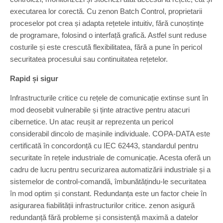
executarea lor corectă. Cu zenon Batch Control, proprietarii
proceselor pot crea și adapta rețetele intuitiv, fără cunoștințe
de programare, folosind o interfață grafică. Astfel sunt reduse
costurile și este crescută flexibilitatea, fără a pune în pericol
securitatea procesului sau continuitatea rețetelor.
Rapid și sigur
Infrastructurile critice cu rețele de comunicație extinse sunt în
mod deosebit vulnerabile și ținte atractive pentru atacuri
cibernetice. Un atac reușit ar reprezenta un pericol
considerabil dincolo de mașinile individuale. COPA-DATA este
certificată în concordonță cu IEC 62443, standardul pentru
securitate în rețele industriale de comunicație. Acesta oferă un
cadru de lucru pentru securizarea automatizării industriale și a
sistemelor de control-comandă, îmbunătățindu-le securitatea
în mod optim și constant. Redundanța este un factor cheie în
asigurarea fiabilității infrastructurilor critice. zenon asigură
redundanță fără probleme și consistență maximă a datelor