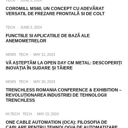
TECH
·
JUNE 3, 2024
COROMILL MS60, UN CONCEPT CU ADEVÃRAT
VERSATIL DE FREZARE FRONTALÃ SI DE COLT
TECH
·
JUNE 3, 2024
FUNCTIILE SI APLICATIILE DE BAZÃ ALE
ANEMOMETRELOR
NEWS
TECH
·
MAY 31, 2024
VĂ AȘTEPTĂM LA OPEN DAY CM METAL: DESCOPERIȚI
INOVAȚIA ÎN SUDARE ȘI TĂIERE
NEWS
TECH
·
MAY 30, 2024
TRENCHLESS ROMANIA CONFERENCE & EXHIBITION –
REVOLUȚIONAREA INDUSTRIEI DE TEHNOLOGII
TRENCHLESS
HI-TECH
TECH
·
MAY 15, 2024
ONE CABLE AUTOMATION (OCA): FILOSOFIA DE
CABLARE PENTRU TEHNOLOGIA DE AUTOMATIZARE