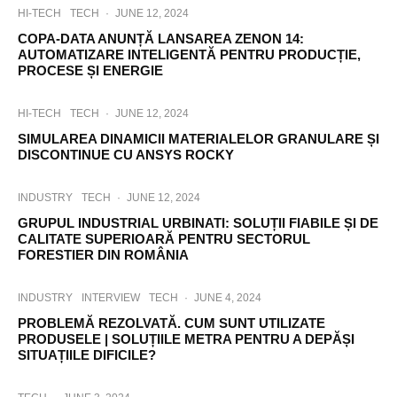
HI-TECH
TECH
·
JUNE 12, 2024
COPA-DATA ANUNȚĂ LANSAREA ZENON 14:
AUTOMATIZARE INTELIGENTĂ PENTRU PRODUCȚIE,
PROCESE ȘI ENERGIE
HI-TECH
TECH
·
JUNE 12, 2024
SIMULAREA DINAMICII MATERIALELOR GRANULARE ȘI
DISCONTINUE CU ANSYS ROCKY
INDUSTRY
TECH
·
JUNE 12, 2024
GRUPUL INDUSTRIAL URBINATI: SOLUȚII FIABILE ȘI DE
CALITATE SUPERIOARĂ PENTRU SECTORUL
FORESTIER DIN ROMÂNIA
INDUSTRY
INTERVIEW
TECH
·
JUNE 4, 2024
PROBLEMĂ REZOLVATĂ. CUM SUNT UTILIZATE
PRODUSELE | SOLUȚIILE METRA PENTRU A DEPĂȘI
SITUAȚIILE DIFICILE?