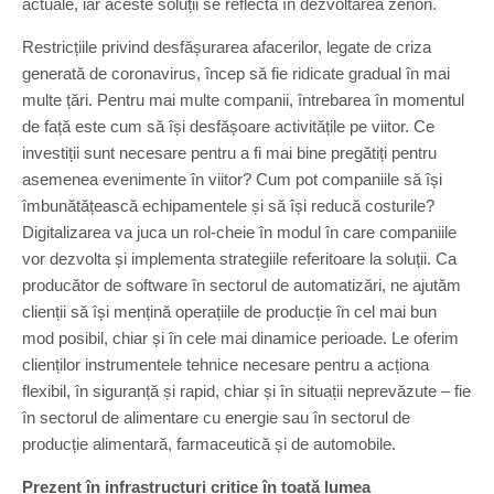
actuale, iar aceste soluții se reflectă în dezvoltarea zenon.
Restricțiile privind desfășurarea afacerilor, legate de criza
generată de coronavirus, încep să fie ridicate gradual în mai
multe țări. Pentru mai multe companii, întrebarea în momentul
de față este cum să își desfășoare activitățile pe viitor. Ce
investiții sunt necesare pentru a fi mai bine pregătiți pentru
asemenea evenimente în viitor? Cum pot companiile să își
îmbunătățească echipamentele și să își reducă costurile?
Digitalizarea va juca un rol-cheie în modul în care companiile
vor dezvolta și implementa strategiile referitoare la soluții. Ca
producător de software în sectorul de automatizări, ne ajutăm
clienții să își mențină operațiile de producție în cel mai bun
mod posibil, chiar și în cele mai dinamice perioade. Le oferim
clienților instrumentele tehnice necesare pentru a acționa
flexibil, în siguranță și rapid, chiar și în situații neprevăzute – fie
în sectorul de alimentare cu energie sau în sectorul de
producție alimentară, farmaceutică și de automobile.
Prezent în infrastructuri critice în toată lumea