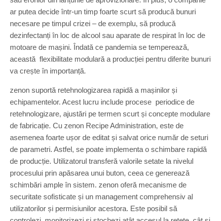
ar putea decide într-un timp foarte scurt să producă bunuri
necesare pe timpul crizei – de exemplu, să producă
dezinfectanți în loc de alcool sau aparate de respirat în loc de
motoare de mașini. Îndată ce pandemia se temperează,
această flexibilitate modulară a producției pentru diferite bunuri
va crește în importanță.
zenon suportă retehnologizarea rapidă a mașinilor și
echipamentelor. Acest lucru include procese periodice de
retehnologizare, ajustări pe termen scurt și concepte modulare
de fabricație. Cu zenon Recipe Administration, este de
asemenea foarte ușor de editat și salvat orice număr de seturi
de parametri. Astfel, se poate implementa o schimbare rapidă
de producție. Utilizatorul transferă valorile setate la nivelul
procesului prin apăsarea unui buton, ceea ce generează
schimbări ample în sistem. zenon oferă mecanisme de
securitate sofisticate și un management comprehensiv al
utilizatorilor și permisiunilor acestora. Este posibil să
controlezi, monitorizezi și stochezi atât accesul la rețete, cât și