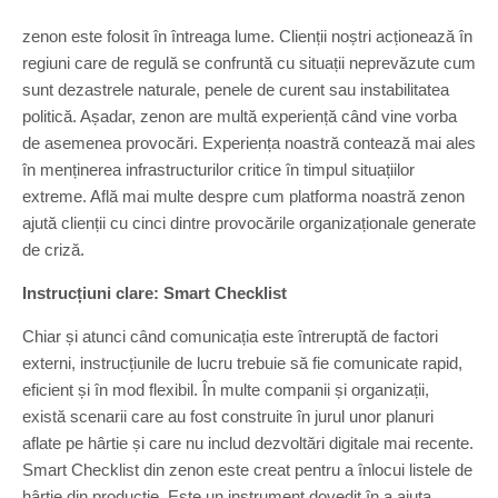
zenon este folosit în întreaga lume. Clienții noștri acționează în
regiuni care de regulă se confruntă cu situații neprevăzute cum
sunt dezastrele naturale, penele de curent sau instabilitatea
politică. Așadar, zenon are multă experiență când vine vorba
de asemenea provocări. Experiența noastră contează mai ales
în menținerea infrastructurilor critice în timpul situațiilor
extreme. Află mai multe despre cum platforma noastră zenon
ajută clienții cu cinci dintre provocările organizaționale generate
de criză.
Instrucțiuni clare: Smart Checklist
Chiar și atunci când comunicația este întreruptă de factori
externi, instrucțiunile de lucru trebuie să fie comunicate rapid,
eficient și în mod flexibil. În multe companii și organizații,
există scenarii care au fost construite în jurul unor planuri
aflate pe hârtie și care nu includ dezvoltări digitale mai recente.
Smart Checklist din zenon este creat pentru a înlocui listele de
hârtie din producție. Este un instrument dovedit în a ajuta