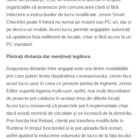
organizațiile să avanseze prin comunicarea clară și fără
întârziere a instrucțiunilor de lucru modificate. zenon Smart
Checklist poate fi folosit nu numai pe mașini sau PC-uri, dar și
pe device-uri mobile. Acest lucru permite angajaților autorizați
să updateze lista indiferent de locație, chiar și fără acces la un
PC standard.
Păstrați distanța dar mențineți legătura
Asigurarea distanței între angajați este una dintre modalitățile
prin care putem limita răspândirea coronavirusului. zenon face
acest lucru ușor în ceea ce privește partea de inginerie. zenon
Editor suportă logarea multi-user, astfel, mai mulți dezvoltatori
de proiecte pot colabora în același timp din diferite locații.
Acest lucru înseamnă că proiectele pot fi implementate chiar
dacă există restricții de circulație și se lucrează de la domiciliu.
Prin funcția Hot Reload, clienții pot transfera modificările în
Runtime în timpul funcționării și le pot uploada fără restart,
astfel ajutând la reducerea volumului de lucru de la fața locului