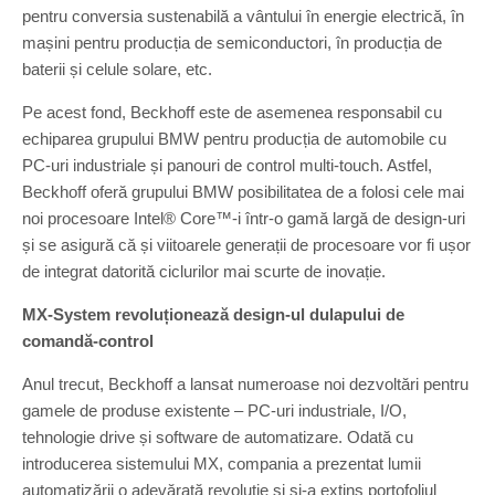
pentru conversia sustenabilă a vântului în energie electrică, în
mașini pentru producția de semiconductori, în producția de
baterii și celule solare, etc.
Pe acest fond, Beckhoff este de asemenea responsabil cu
echiparea grupului BMW pentru producția de automobile cu
PC-uri industriale și panouri de control multi-touch. Astfel,
Beckhoff oferă grupului BMW posibilitatea de a folosi cele mai
noi procesoare Intel® Core™-i într-o gamă largă de design-uri
și se asigură că și viitoarele generații de procesoare vor fi ușor
de integrat datorită ciclurilor mai scurte de inovație.
MX-System revoluționează design-ul dulapului de
comandă-control
Anul trecut, Beckhoff a lansat numeroase noi dezvoltări pentru
gamele de produse existente – PC-uri industriale, I/O,
tehnologie drive și software de automatizare. Odată cu
introducerea sistemului MX, compania a prezentat lumii
automatizării o adevărată revoluție și și-a extins portofoliul