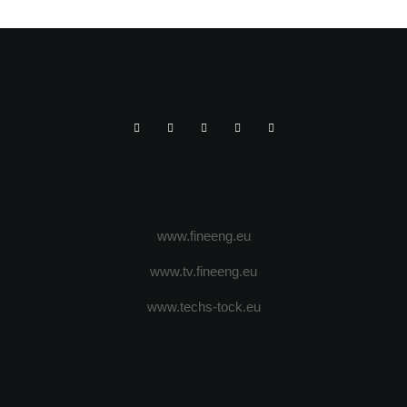
www.fineeng.eu
www.tv.fineeng.eu
www.techs-tock.eu