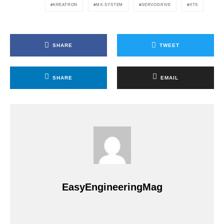
KREATRON
MX-SYSTEM
SERVODRIVE
XTS
SHARE
TWEET
SHARE
EMAIL
EasyEngineeringMag