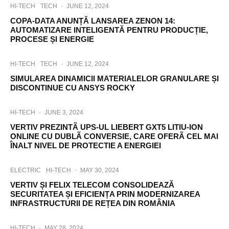
HI-TECH
TECH
·
JUNE 12, 2024
COPA-DATA ANUNȚĂ LANSAREA ZENON 14:
AUTOMATIZARE INTELIGENTĂ PENTRU PRODUCȚIE,
PROCESE ȘI ENERGIE
HI-TECH
TECH
·
JUNE 12, 2024
SIMULAREA DINAMICII MATERIALELOR GRANULARE ȘI
DISCONTINUE CU ANSYS ROCKY
HI-TECH
·
JUNE 3, 2024
VERTIV PREZINTÃ UPS-UL LIEBERT GXT5 LITIU-ION
ONLINE CU DUBLÃ CONVERSIE, CARE OFERÃ CEL MAI
ÎNALT NIVEL DE PROTECTIE A ENERGIEI
ELECTRIC
HI-TECH
·
MAY 30, 2024
VERTIV ȘI FELIX TELECOM CONSOLIDEAZĂ
SECURITATEA ȘI EFICIENȚA PRIN MODERNIZAREA
INFRASTRUCTURII DE REȚEA DIN ROMÂNIA
HI-TECH
·
MAY 28, 2024