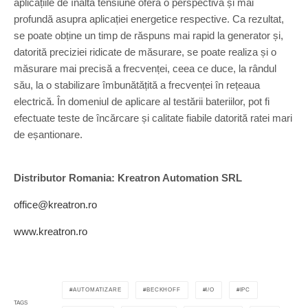
aplicațiile de înaltă tensiune oferă o perspectivă și mai
profundă asupra aplicației energetice respective. Ca rezultat,
se poate obține un timp de răspuns mai rapid la generator și,
datorită preciziei ridicate de măsurare, se poate realiza și o
măsurare mai precisă a frecvenței, ceea ce duce, la rândul
său, la o stabilizare îmbunătățită a frecvenței în rețeaua
electrică. În domeniul de aplicare al testării bateriilor, pot fi
efectuate teste de încărcare și calitate fiabile datorită ratei mari
de eșantionare.
Distributor Romania:
Kreatron Automation SRL
office@kreatron.ro
www.kreatron.ro
AUTOMATIZARE
BECKHOFF
I/O
IPC
TAGS