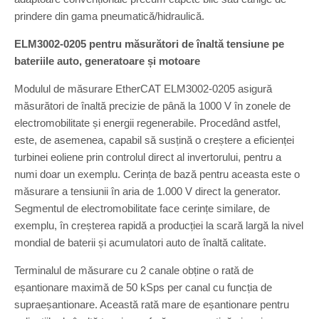
prindere din gama pneumatică/hidraulică.
ELM3002-0205 pentru măsurători de înaltă tensiune pe
bateriile auto, generatoare și motoare
Modulul de măsurare EtherCAT ELM3002-0205 asigură
măsurători de înaltă precizie de până la 1000 V în zonele de
electromobilitate și energii regenerabile. Procedând astfel,
este, de asemenea, capabil să susțină o creștere a eficienței
turbinei eoliene prin controlul direct al invertorului, pentru a
numi doar un exemplu. Cerința de bază pentru aceasta este o
măsurare a tensiunii în aria de 1.000 V direct la generator.
Segmentul de electromobilitate face cerințe similare, de
exemplu, în creșterea rapidă a producției la scară largă la nivel
mondial de baterii și acumulatori auto de înaltă calitate.
Terminalul de măsurare cu 2 canale obține o rată de
eșantionare maximă de 50 kSps per canal cu funcția de
supraeșantionare. Această rată mare de eșantionare pentru