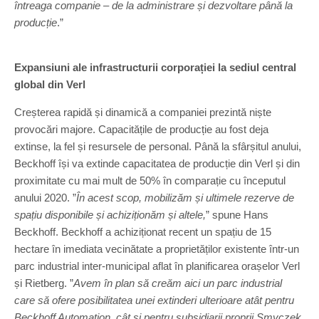
întreaga companie – de la administrare și dezvoltare până la
producție
.”
Expansiuni ale infrastructurii corporației la sediul central
global din Verl
Creșterea rapidă și dinamică a companiei prezintă niște
provocări majore. Capacitățile de producție au fost deja
extinse, la fel și resursele de personal. Până la sfârșitul anului,
Beckhoff își va extinde capacitatea de producție din Verl și din
proximitate cu mai mult de 50% în comparație cu începutul
anului 2020. ”
În acest scop, mobilizăm și ultimele rezerve de
spațiu disponibile și achiziționăm și altele,
” spune Hans
Beckhoff. Beckhoff a achiziționat recent un spațiu de 15
hectare în imediata vecinătate a proprietăților existente într-un
parc industrial inter-municipal aflat în planificarea orașelor Verl
și Rietberg. ”
Avem în plan să creăm aici un parc industrial
care să ofere posibilitatea unei extinderi ulterioare atât pentru
Beckhoff Automation, cât și pentru subsidiarii proprii Smyczek