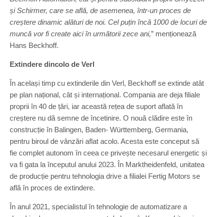
și Schirmer, care se află, de asemenea, într-un proces de
creștere dinamic alături de noi. Cel puțin încă 1000 de locuri de
muncă vor fi create aici în următorii zece ani,
” menționează
Hans Beckhoff.
Extindere dincolo de Verl
În același timp cu extinderile din Verl, Beckhoff se extinde atât
pe plan național, cât și internațional. Compania are deja filiale
proprii în 40 de țări, iar această rețea de suport aflată în
creștere nu dă semne de încetinire. O nouă clădire este în
construcție în Balingen, Baden- Württemberg, Germania,
pentru biroul de vânzări aflat acolo. Acesta este conceput să
fie complet autonom în ceea ce privește necesarul energetic și
va fi gata la începutul anului 2023. În Marktheidenfeld, unitatea
de producție pentru tehnologia drive a filialei Fertig Motors se
află în proces de extindere.
În anul 2021, specialistul în tehnologie de automatizare a