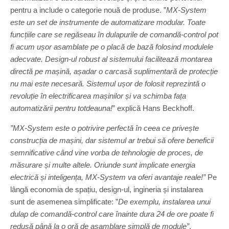
pentru a include o categorie nouă de produse. ”
MX-System
este un set de instrumente de automatizare modular. Toate
funcțiile care se regăseau în dulapurile de comandă-control pot
fi acum ușor asamblate pe o placă de bază folosind modulele
adecvate. Design-ul robust al sistemului facilitează montarea
directă pe mașină, așadar o carcasă suplimentară de protecție
nu mai este necesară. Sistemul ușor de folosit reprezintă o
revoluție în electrificarea mașinilor și va schimba fața
automatizării pentru totdeauna!
” explică Hans Beckhoff.
”MX-System este o potrivire perfectă în ceea ce privește
construcția de mașini, dar sistemul ar trebui să ofere beneficii
semnificative când vine vorba de tehnologie de proces, de
măsurare și multe altele. Oriunde sunt implicate energia
electrică și inteligența, MX-System va oferi avantaje reale!”
Pe
lângă economia de spațiu, design-ul, ingineria și instalarea
sunt de asemenea simplificate: ”
De exemplu, instalarea unui
dulap de comandă-control care înainte dura 24 de ore poate fi
redusă până la o oră de asamblare simplă de module”
,