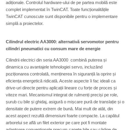
adiționale. Controlul hardware-ului de pe partea mobilă este
complet implementat în TwinCAT. Toate funcționalitățile
TwinCAT cunoscute sunt disponibile pentru o implementare
simplă a proiectelor.
Cilindrul electric AA3000: alternativă servomotor pentru
cilindri pneumatici cu consum mare de energie
Cilindrii electrici din seria AA3000 combină puterea și
dinamica cu avantajele tehnologiei servo, incluzând
poziționarea controlată, menținerea în siguranță la oprire și
eficiența energetică ridicată. Aceste aspecte îi fac ideali ca
drive-uri directe pentru aplicații lineare cu forțe de proces și
viteze mari. Mecanismul integrat de rulmenți preciși pe role,
șurub cu bile și ghidaj, asigură o mișcare pură de translație și o
densitate de putere extrem de bună. Mai mult de atât, din
acest aspect rezultă dimensiuni foarte compacte. La capătul
arborelui se află un filet exterior pe care pot fi montate
adaptoare convenționale precum capete bile sau cârlige de