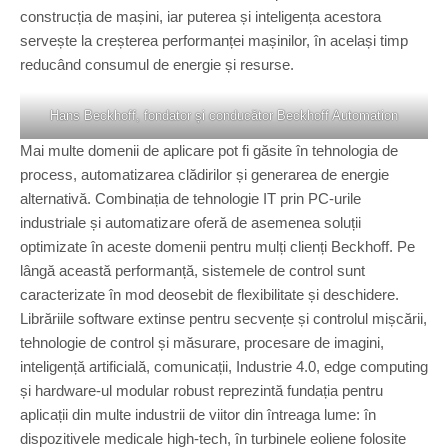
construcția de mașini, iar puterea și inteligența acestora
servește la creșterea performanței mașinilor, în același timp
reducând consumul de energie și resurse.
Hans Beckhoff, fondator și conducător Beckhoff Automation
Mai multe domenii de aplicare pot fi găsite în tehnologia de
process, automatizarea clădirilor și generarea de energie
alternativă. Combinația de tehnologie IT prin PC-urile
industriale și automatizare oferă de asemenea soluții
optimizate în aceste domenii pentru mulți clienți Beckhoff. Pe
lângă această performanță, sistemele de control sunt
caracterizate în mod deosebit de flexibilitate și deschidere.
Librăriile software extinse pentru secvențe și controlul mișcării,
tehnologie de control și măsurare, procesare de imagini,
inteligență artificială, comunicații, Industrie 4.0, edge computing
și hardware-ul modular robust reprezintă fundația pentru
aplicații din multe industrii de viitor din întreaga lume: în
dispozitivele medicale high-tech, în turbinele eoliene folosite