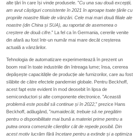
alte țări în care își vinde produsele. ”
Cu una sau două excepții,
am avut câștiguri consistente în 2021 în aproape toate țările cu
propriile noastre filiale de vânzări. Cele mai mari două filiale ale
noastre (din China și SUA), au raportat de asemenea o
creștere de două cifre
.” La fel ca în Germania, cererile venite
din afară au fost într-un număr mai mare decât creșterea
actuală a vânzărilor.
Tehnologia de automatizare experimentează în prezent un
boom real în toate industriile din întreaga lume; însa, cererea
depășește capacitățile de producție ale furnizorilor, care au fost
slăbite de către efectele pandemiei globale. Pentru Beckhoff,
acest fapt este evident în mod deosebit în lipsa de
semiconductori și alte componente electronice. ”
Această
problemă este posibil să continue și în 2022
,” prezice Hans
Beckhoff, adăugând, ”
numaidecât, trebuie să ne pregătim
pentru o disponibilitate mai bună a materiei prime pentru a
putea onora comenzile clienților cât de repede posibil. Din
acest motiv lucrăm fără încetare pentru a extinde și a optimiza