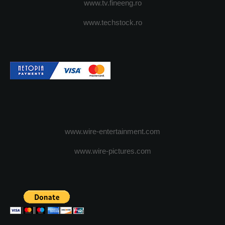
www.tv.fineeng.ro
www.techstock.ro
www.wire-entertainment.com
www.wire-pictures.com