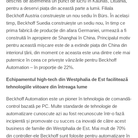
deschis de asemenea un punct de lucru în Kaunas, Lituania,
pentru a deservi piața din această parte a lumii. Filiala
Beckhoff Austria construiește un nou sediu în Bürs. În același
timp, Beckhoff Suedia construiește un sediu nou, în timp ce
prima fabrică de producție din afara Germaniei, urmează a fi
construită în apropiere de Shanghai în China. Principalul motiv
pentru această mișcare este de a extinde piața din China din
interiorul țării, din moment ce aceasta este una dintre cele mai
puternice în ceea ce privește vânzările pentru Beckhoff
Automation – în proporție de 22%.
Echipamentul high-tech din Westphalia de Est facilitează
tehnologiile viitoare din întreaga lume
Beckhoff Automation este un pioner în tehnologia de comandă-
control bazată pe PC. Multe standarde de tehnologie de
automatizare cunoscute azi au fost recunoscute într-o fază
incipientă și promovate cu succes ca inovații de către acest
business de familie din Westphalia de Est. Mai mult de 70%
din controller-ele Beckhoff sunt folosite pentru automatizare în