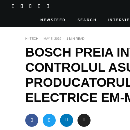
NEWSFEED
SEARCH
INTERVI
HI-TECH
·
MAY 5, 2019
·
1 MIN READ
BOSCH PREIA I
CONTROLUL AS
PRODUCATORUL
ELECTRICE EM-