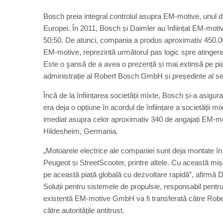
Bosch preia integral controlul asupra EM-motive, unul d
Europei. În 2011, Bosch și Daimler au înființat EM-moti
50:50. De atunci, compania a produs aproximativ 450.00
EM-motive, reprezintă următorul pas logic spre atingerea 
Este o şansă de a avea o prezență și mai extinsă pe pia
administrație al Robert Bosch GmbH și președinte al sect
Încă de la înființarea societății mixte, Bosch și-a asigur
era deja o opțiune în acordul de înființare a societății m
imediat asupra celor aproximativ 340 de angajați EM-moti
Hildesheim, Germania.
„Motoarele electrice ale companiei sunt deja montate în 
Peugeot și StreetScooter, printre altele. Cu această mișc
pe această piață globală cu dezvoltare rapidă”, afirmă D
Soluții pentru sistemele de propulsie, responsabil pentr
existentă EM-motive GmbH va fi transferată către Rober
către autoritățile antitrust.