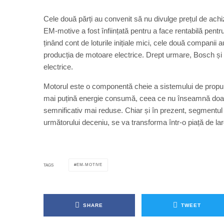
Cele două părți au convenit să nu divulge prețul de achizi
EM-motive a fost înființată pentru a face rentabilă pentr
ținând cont de loturile inițiale mici, cele două companii a
producția de motoare electrice. Drept urmare, Bosch ș
electrice.
Motorul este o componentă cheie a sistemului de propulsi
mai puțină energie consumă, ceea ce nu înseamnă doar o
semnificativ mai reduse. Chiar și în prezent, segmentul d
următorului deceniu, se va transforma într-o piață de l
EM-MOTIVE
TAGS
SHARE
TWEET