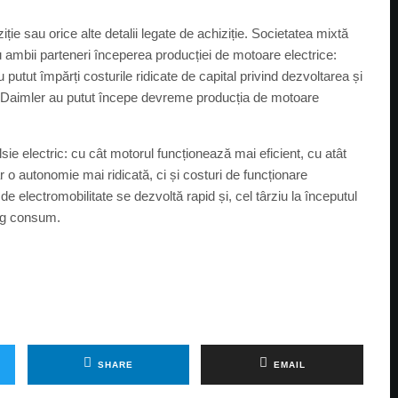
ție sau orice alte detalii legate de achiziție. Societatea mixtă
u ambii parteneri începerea producției de motoare electrice:
u putut împărți costurile ridicate de capital privind dezvoltarea și
i Daimler au putut începe devreme producția de motoare
e electric: cu cât motorul funcționează mai eficient, cu atât
 autonomie mai ridicată, ci și costuri de funcționare
e electromobilitate se dezvoltă rapid și, cel târziu la începutul
arg consum.
SHARE
EMAIL