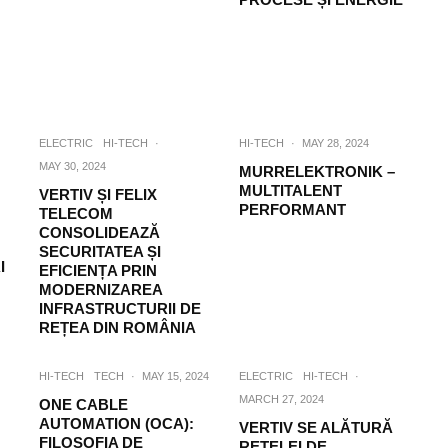
ELECTRIC
HI-TECH
·
HI-TECH
·
MAY 28, 2024
MAY 30, 2024
MURRELEKTRONIK –
MULTITALENT
VERTIV ȘI FELIX
PERFORMANT
TELECOM
CONSOLIDEAZĂ
SECURITATEA ȘI
I
EFICIENȚA PRIN
MODERNIZAREA
INFRASTRUCTURII DE
REȚEA DIN ROMÂNIA
HI-TECH
TECH
·
MAY 15, 2024
ELECTRIC
HI-TECH
·
MARCH 27, 2024
ONE CABLE
AUTOMATION (OCA):
VERTIV SE ALĂTURĂ
FILOSOFIA DE
REȚELEI DE