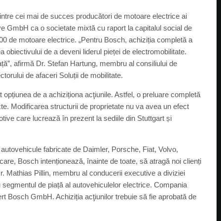
intre cei mai de succes producători de motoare electrice ai
ve GmbH ca o societate mixtă cu raport la capitalul social de
0 de motoare electrice. „Pentru Bosch, achiziția completă a
obiectivului de a deveni liderul pieței de electromobilitate.
ță”, afirmă Dr. Stefan Hartung, membru al consiliului de
orului de afaceri Soluții de mobilitate.
at opțiunea de a achiziționa acţiunile. Astfel, o preluare completă
ixte. Modificarea structurii de proprietate nu va avea un efect
ve care lucrează în prezent la sediile din Stuttgart și
autovehicule fabricate de Daimler, Porsche, Fiat, Volvo,
are, Bosch intenționează, înainte de toate, să atragă noi clienți
r. Mathias Pillin, membru al conducerii executive a diviziei
u segmentul de piață al autovehiculelor electrice. Compania
t Bosch GmbH. Achiziția acţiunilor trebuie să fie aprobată de