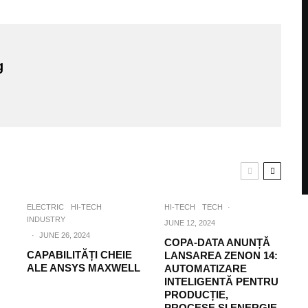
g
ELECTRIC
HI-TECH
HI-TECH
TECH
·
INDUSTRY
JUNE 12, 2024
·
JUNE 26, 2024
COPA-DATA ANUNȚĂ
CAPABILITĂȚI CHEIE
LANSAREA ZENON 14:
ALE ANSYS MAXWELL
AUTOMATIZARE
INTELIGENTĂ PENTRU
PRODUCȚIE,
PROCESE ȘI ENERGIE