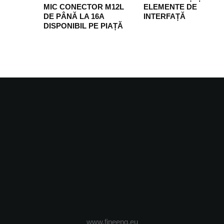
MIC CONECTOR M12L
ELEMENTE DE
DE PÂNĂ LA 16A
INTERFAȚĂ
DISPONIBIL PE PIAȚĂ
www.fineeng.eu