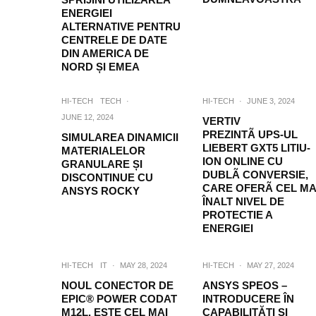
ENERGIEI
ALTERNATIVE PENTRU
CENTRELE DE DATE
DIN AMERICA DE
NORD ȘI EMEA
HI-TECH
TECH
·
HI-TECH
·
JUNE 3, 2024
JUNE 12, 2024
VERTIV
PREZINTÃ UPS-UL
SIMULAREA DINAMICII
LIEBERT GXT5 LITIU-
MATERIALELOR
ION ONLINE CU
GRANULARE ȘI
DUBLÃ CONVERSIE,
DISCONTINUE CU
CARE OFERÃ CEL MA
ANSYS ROCKY
ÎNALT NIVEL DE
PROTECTIE A
ENERGIEI
HI-TECH
IT
·
MAY 28, 2024
HI-TECH
·
MAY 27, 2024
NOUL CONECTOR DE
ANSYS SPEOS –
EPIC® POWER CODAT
INTRODUCERE ÎN
M12L. ESTE CEL MAI
CAPABILITĂȚI ȘI