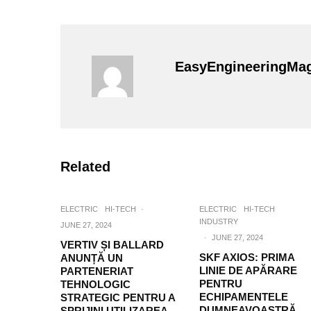
EasyEngineeringMa
Related
ELECTRIC
HI-TECH
·
ELECTRIC
HI-TECH
INDUSTRY
JUNE 27, 2024
·
JUNE 27, 2024
VERTIV ȘI BALLARD
SKF AXIOS: PRIMA
ANUNȚĂ UN
LINIE DE APĂRARE
PARTENERIAT
PENTRU
TEHNOLOGIC
ECHIPAMENTELE
STRATEGIC PENTRU A
DUMNEAVOASTRĂ
SPRIJINI UTILIZAREA