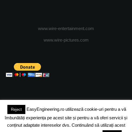
www.wire-entertainment.com
www.wire-pictures.com
EasyEngineering.ro utilizează cookie-uri pentru a vă
Reject
(c) 2024 - FineEngineeringMagazine. All rights reserved.
îmbunătăți experiența pe acest site și pentru a vă oferi servicii și
DESPRE NOI
ADVERTISING
JOBS
DESPRE COOKIES
conținut adaptate intereselor dvs. Continuând să utilizați acest