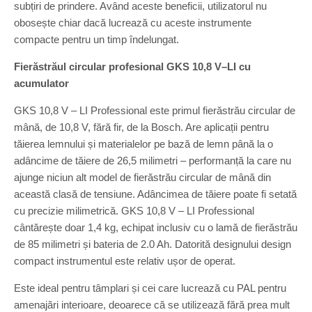
subțiri de prindere. Având aceste beneficii, utilizatorul nu
obosește chiar dacă lucrează cu aceste instrumente
compacte pentru un timp îndelungat.
Fierăstrăul circular profesional GKS 10,8 V–LI cu
acumulator
GKS 10,8 V – LI Professional este primul fierăstrău circular de
mână, de 10,8 V, fără fir, de la Bosch. Are aplicații pentru
tăierea lemnului și materialelor pe bază de lemn până la o
adâncime de tăiere de 26,5 milimetri – performanță la care nu
ajunge niciun alt model de fierăstrău circular de mână din
această clasă de tensiune. Adâncimea de tăiere poate fi setată
cu precizie milimetrică. GKS 10,8 V – LI Professional
cântărește doar 1,4 kg, echipat inclusiv cu o lamă de fierăstrău
de 85 milimetri și bateria de 2.0 Ah. Datorită designului design
compact instrumentul este relativ ușor de operat.
Este ideal pentru tâmplari și cei care lucrează cu PAL pentru
amenajări interioare, deoarece că se utilizează fără prea mult