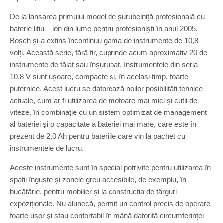
De la lansarea primului model de șurubelniță profesională cu
baterie litiu – ion din lume pentru profesioniști în anul 2005,
Bosch și-a extins încontinuu gama de instrumente de 10,8
volți. Această serie, fără fir, cuprinde acum aproximativ 20 de
instrumente de tăiat sau înșurubat. Instrumentele din seria
10,8 V sunt ușoare, compacte și, în același timp, foarte
puternice. Acest lucru se datorează noilor posibilități tehnice
actuale, cum ar fi utilizarea de motoare mai mici și cutii de
viteze, în combinație cu un sistem optimizat de management
al bateriei și o capacitate a bateriei mai mare, care este în
prezent de 2,0 Ah pentru bateriile care vin la pachet cu
instrumentele de lucru.
Aceste instrumente sunt în special potrivite pentru utilizarea în
spații înguste și zonele greu accesibile, de exemplu, în
bucătărie, pentru mobilier și la construcția de târguri
expoziționale. Nu alunecă, permit un control precis de operare
foarte ușor şi stau confortabil în mână datorită circumferinței