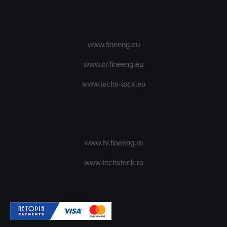
www.fineeng.eu
www.tv.fineeng.eu
www.techs-tock.eu
www.tv.fineeng.ro
www.techstock.ro