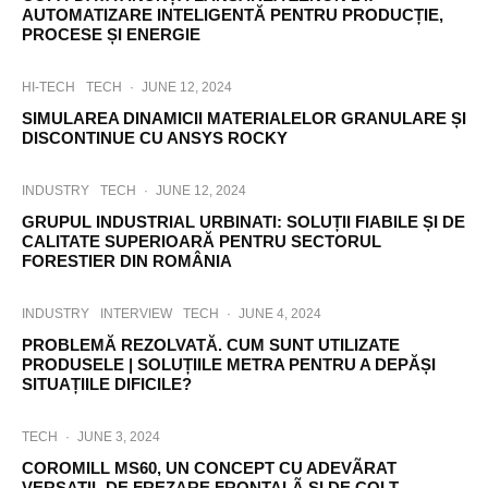
AUTOMATIZARE INTELIGENTĂ PENTRU PRODUCȚIE,
PROCESE ȘI ENERGIE
HI-TECH
TECH
·
JUNE 12, 2024
SIMULAREA DINAMICII MATERIALELOR GRANULARE ȘI
DISCONTINUE CU ANSYS ROCKY
INDUSTRY
TECH
·
JUNE 12, 2024
GRUPUL INDUSTRIAL URBINATI: SOLUȚII FIABILE ȘI DE
CALITATE SUPERIOARĂ PENTRU SECTORUL
FORESTIER DIN ROMÂNIA
INDUSTRY
INTERVIEW
TECH
·
JUNE 4, 2024
PROBLEMĂ REZOLVATĂ. CUM SUNT UTILIZATE
PRODUSELE | SOLUȚIILE METRA PENTRU A DEPĂȘI
SITUAȚIILE DIFICILE?
TECH
·
JUNE 3, 2024
COROMILL MS60, UN CONCEPT CU ADEVÃRAT
VERSATIL DE FREZARE FRONTALÃ SI DE COLT