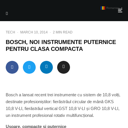
Romanian
▼
TECH
·
MARCH 10, 2014
·
2 MIN READ
BOSCH, NOI INSTRUMENTE PUTERNICE
PENTRU CLASA COMPACTA
Bosch a lansat recent trei instrumente cu sistem de 10,8 volți,
destinate profesioniștilor: fierăstrăul circular de mână GKS
10,8 V-LI, fierăstrăul vertical GST 10,8 V-LI și GRO 10,8 V-LI,
un instrument profesional rotativ multifuncțional.
Ușoare, compacte și puternice