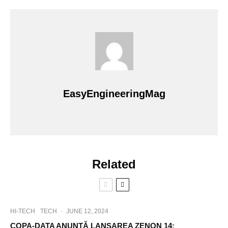
EasyEngineeringMag
Related
HI-TECH
TECH
·
JUNE 12, 2024
COPA-DATA ANUNȚĂ LANSAREA ZENON 14: