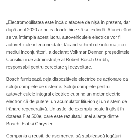
„Electromobilitatea este încă o afacere de nișă în prezent, dar
după anul 2020 ar putea foarte bine să se extindă. Atunci când
se va întâmpla acest lucru, autovehiculele electrice vor fi
autovehicule interconectate, făcând schimb de informații cu
mediul înconjurător”, a declarat Volkmar Denner, preşedintele
Consiliului de administraţie al Robert Bosch Gmbh,
responsabil pentru cercetare şi dezvoltare.
Bosch furnizează deja dispozitivele electrice de acționare ca
soluții complete de sisteme. Soluții complete pentru
autovehiculele integral electrice cuprind un motor electric,
electronică de putere, un acumulator litiu-ion și un sistem de
frânare regenerativă. Un astfel de exemplu poate fi găsit în
dotarea Fiat 500e, care este rezultatul unei alianțe dintre
Bosch, Fiat și Chrysler.
Compania a reușit, de asemenea, să stabilească legături