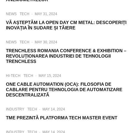
NEWS
TECH
·
MAY 31, 2024
VĂ AȘTEPTĂM LA OPEN DAY CM METAL: DESCOPERIȚI
INOVAȚIA ÎN SUDARE ȘI TĂIERE
NEWS
TECH
·
MAY 30, 2024
TRENCHLESS ROMANIA CONFERENCE & EXHIBITION –
REVOLUȚIONAREA INDUSTRIEI DE TEHNOLOGII
TRENCHLESS
HI-TECH
TECH
·
MAY 15, 2024
ONE CABLE AUTOMATION (OCA): FILOSOFIA DE
CABLARE PENTRU TEHNOLOGIA DE AUTOMATIZARE
DESCENTRALIZATĂ
INDUSTRY
TECH
·
MAY 14, 2024
TME PREZINTĂ PLATFORMA TECH MASTER EVENT
INDUSTRY
TECH
·
MAY 14, 2024