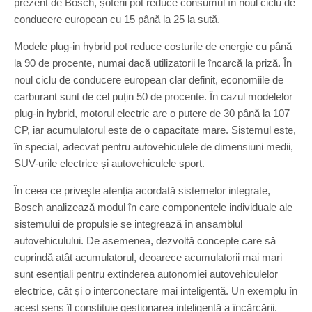
prezent de Bosch, șoferii pot reduce consumul în noul ciclu de
conducere european cu 15 până la 25 la sută.
Modele plug-in hybrid pot reduce costurile de energie cu până
la 90 de procente, numai dacă utilizatorii le încarcă la priză. În
noul ciclu de conducere european clar definit, economiile de
carburant sunt de cel puțin 50 de procente. În cazul modelelor
plug-in hybrid, motorul electric are o putere de 30 până la 107
CP, iar acumulatorul este de o capacitate mare. Sistemul este,
în special, adecvat pentru autovehiculele de dimensiuni medii,
SUV-urile electrice și autovehiculele sport.
În ceea ce priveşte atenția acordată sistemelor integrate,
Bosch analizează modul în care componentele individuale ale
sistemului de propulsie se integrează în ansamblul
autovehiculului. De asemenea, dezvoltă concepte care să
cuprindă atât acumulatorul, deoarece acumulatorii mai mari
sunt esențiali pentru extinderea autonomiei autovehiculelor
electrice, cât și o interconectare mai inteligentă. Un exemplu în
acest sens îl constituie gestionarea inteligentă a încărcării.