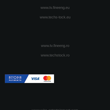
www.tv.fineeng.eu
www.techs-tock.eu
www.tv.fineeng.ro
www.techstock.ro