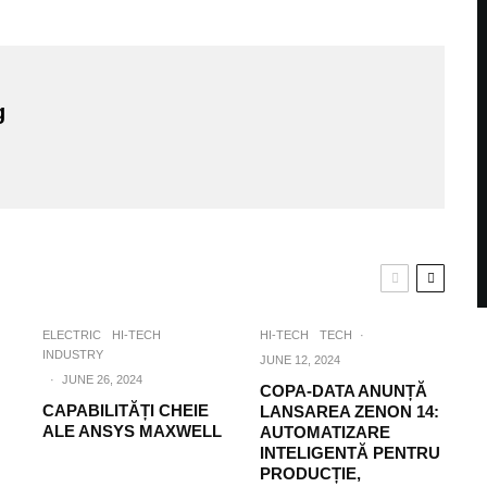
g
ELECTRIC
HI-TECH
HI-TECH
TECH
·
INDUSTRY
JUNE 12, 2024
·
JUNE 26, 2024
COPA-DATA ANUNȚĂ
CAPABILITĂȚI CHEIE
LANSAREA ZENON 14:
ALE ANSYS MAXWELL
AUTOMATIZARE
INTELIGENTĂ PENTRU
PRODUCȚIE,