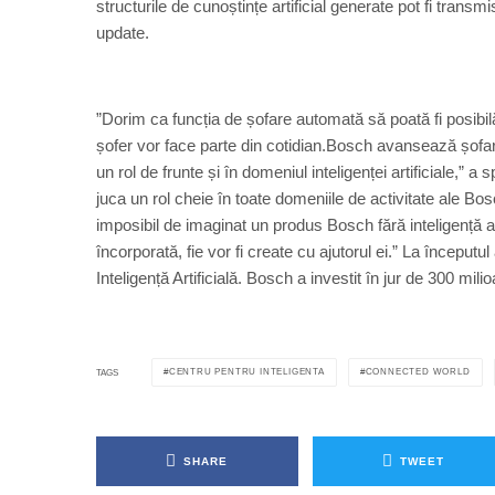
structurile de cunoștințe artificial generate pot fi trans
update.
”Dorim ca funcția de șofare automată să poată fi posibilă
șofer vor face parte din cotidian.Bosch avansează șofa
un rol de frunte și în domeniul inteligenței artificiale,” 
juca un rol cheie în toate domeniile de activitate ale Bos
imposibil de imaginat un produs Bosch fără inteligență arti
încorporată, fie vor fi create cu ajutorul ei.” La început
Inteligență Artificială. Bosch a investit în jur de 300 mi
CENTRU PENTRU INTELIGENTA
CONNECTED WORLD
TAGS
SHARE
TWEET