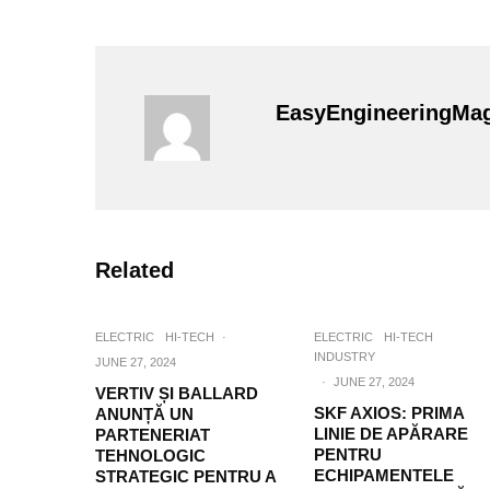
EasyEngineeringMa
Related
ELECTRIC
HI-TECH
·
ELECTRIC
HI-TECH
INDUSTRY
JUNE 27, 2024
·
JUNE 27, 2024
VERTIV ȘI BALLARD
SKF AXIOS: PRIMA
ANUNȚĂ UN
LINIE DE APĂRARE
PARTENERIAT
PENTRU
TEHNOLOGIC
ECHIPAMENTELE
STRATEGIC PENTRU A