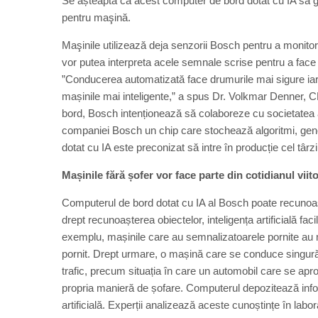
Se așteaptă ca acest computer de bord dotat cu IA să ghi
pentru maşină.
Maşinile utilizează deja senzorii Bosch pentru a monitoriz
vor putea interpreta acele semnale scrise pentru a face pr
”Conducerea automatizată face drumurile mai sigure iar i
mașinile mai inteligente,” a spus Dr. Volkmar Denner, 
bord, Bosch intenționează să colaboreze cu societatea 
companiei Bosch un chip care stochează algoritmi, gen
dotat cu IA este preconizat să intre în producție cel târzi
Mașinile fără șofer vor face parte din cotidianul vii
Computerul de bord dotat cu IA al Bosch poate recunoaște
drept recunoașterea obiectelor, inteligența artificială fa
exemplu, mașinile care au semnalizatoarele pornite au
pornit. Drept urmare, o mașină care se conduce singură,
trafic, precum situația în care un automobil care se apr
propria manieră de șofare. Computerul depozitează infor
artificială. Experții analizează aceste cunoștințe în labor