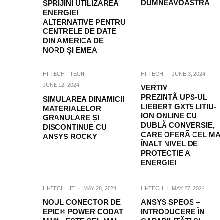
DUMNEAVOASTRĂ
SPRIJINI UTILIZAREA
ENERGIEI
ALTERNATIVE PENTRU
CENTRELE DE DATE
DIN AMERICA DE
NORD ȘI EMEA
HI-TECH
TECH
·
HI-TECH
·
JUNE 3, 2024
JUNE 12, 2024
VERTIV
PREZINTÃ UPS-UL
SIMULAREA DINAMICII
LIEBERT GXT5 LITIU-
MATERIALELOR
ION ONLINE CU
GRANULARE ȘI
DUBLÃ CONVERSIE,
DISCONTINUE CU
CARE OFERÃ CEL MA
ANSYS ROCKY
ÎNALT NIVEL DE
PROTECTIE A
ENERGIEI
HI-TECH
IT
·
MAY 28, 2024
HI-TECH
·
MAY 27, 2024
NOUL CONECTOR DE
ANSYS SPEOS –
EPIC® POWER CODAT
INTRODUCERE ÎN