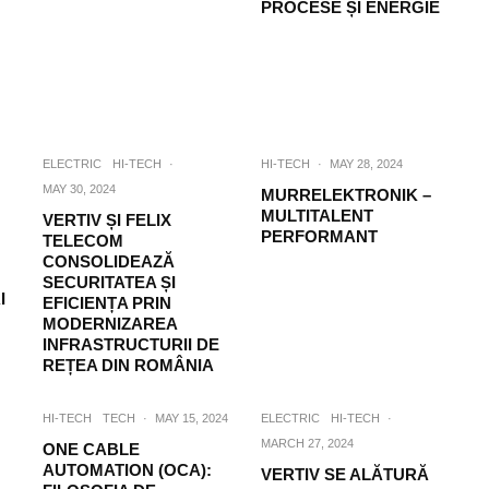
PROCESE ȘI ENERGIE
ELECTRIC
HI-TECH
·
HI-TECH
·
MAY 28, 2024
MAY 30, 2024
MURRELEKTRONIK –
MULTITALENT
VERTIV ȘI FELIX
PERFORMANT
TELECOM
CONSOLIDEAZĂ
SECURITATEA ȘI
I
EFICIENȚA PRIN
MODERNIZAREA
INFRASTRUCTURII DE
REȚEA DIN ROMÂNIA
HI-TECH
TECH
·
MAY 15, 2024
ELECTRIC
HI-TECH
·
MARCH 27, 2024
ONE CABLE
AUTOMATION (OCA):
VERTIV SE ALĂTURĂ