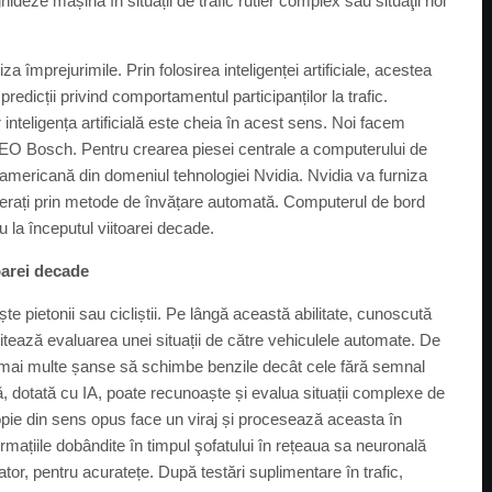
deze mașina în situații de trafic rutier complex sau situaţii noi
a împrejurimile. Prin folosirea inteligenței artificiale, acestea
edicții privind comportamentul participanților la trafic.
nteligența artificială este cheia în acest sens. Noi facem
CEO Bosch. Pentru crearea piesei centrale a computerului de
americană din domeniul tehnologiei Nvidia. Nvidia va furniza
erați prin metode de învățare automată. Computerul de bord
u la începutul viitoarei decade.
toarei decade
 pietonii sau cicliștii. Pe lângă această abilitate, cunoscută
cilitează evaluarea unei situații de către vehiculele automate. De
 mai multe șanse să schimbe benzile decât cele fără semnal
 dotată cu IA, poate recunoaște și evalua situații complexe de
opie din sens opus face un viraj și procesează aceasta în
mațiile dobândite în timpul şofatului în rețeaua sa neuronală
ator, pentru acuratețe. După testări suplimentare în trafic,