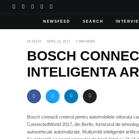
NEWSFEED
SEARCH
INTERVI
HI-TECH
·
APRIL 13, 2017
·
2 MIN READ
BOSCH CONNEC
INTELIGENTA AR
Bosch creează creierul pentru automobilele viitorului c
ConnectedWorld 2017, din Berlin, furnizorul de tehnolog
autovehicule automatizate. Mulțumită inteligenței artifi