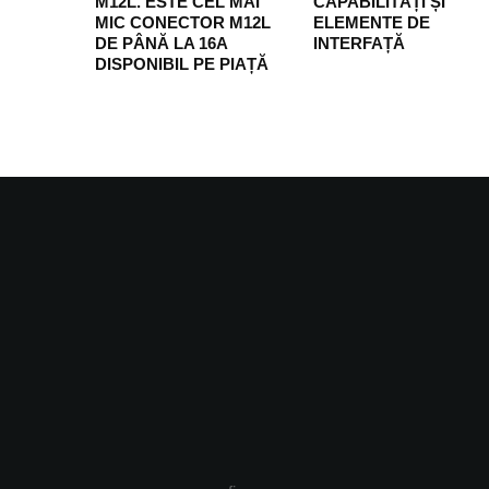
M12L. ESTE CEL MAI
CAPABILITĂȚI ȘI
MIC CONECTOR M12L
ELEMENTE DE
DE PÂNĂ LA 16A
INTERFAȚĂ
DISPONIBIL PE PIAȚĂ