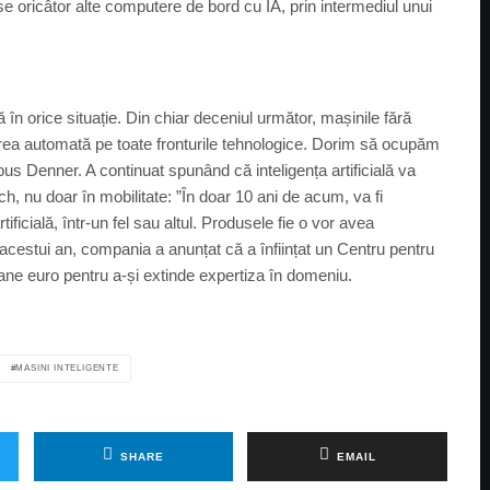
mise oricâtor alte computere de bord cu IA, prin intermediul unui
 în orice situație. Din chiar deceniul următor, mașinile fără
rea automată pe toate fronturile tehnologice. Dorim să ocupăm
a spus Denner. A continuat spunând că inteligența artificială va
ch, nu doar în mobilitate: ”În doar 10 ani de acum, va fi
ficială, într-un fel sau altul. Produsele fie o vor avea
ul acestui an, compania a anunțat că a înființat un Centru pentru
lioane euro pentru a-și extinde expertiza în domeniu.
MASINI INTELIGENTE
SHARE
EMAIL