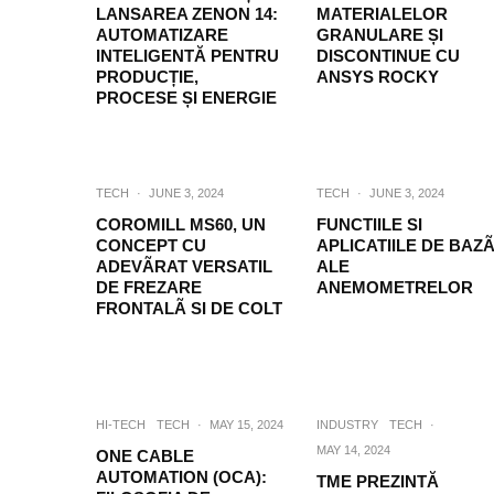
LANSAREA ZENON 14:
MATERIALELOR
AUTOMATIZARE
GRANULARE ȘI
INTELIGENTĂ PENTRU
DISCONTINUE CU
PRODUCȚIE,
ANSYS ROCKY
PROCESE ȘI ENERGIE
TECH
·
JUNE 3, 2024
TECH
·
JUNE 3, 2024
COROMILL MS60, UN
FUNCTIILE SI
CONCEPT CU
APLICATIILE DE BAZ
ADEVÃRAT VERSATIL
ALE
DE FREZARE
ANEMOMETRELOR
FRONTALÃ SI DE COLT
HI-TECH
TECH
·
MAY 15, 2024
INDUSTRY
TECH
·
MAY 14, 2024
ONE CABLE
AUTOMATION (OCA):
TME PREZINTĂ