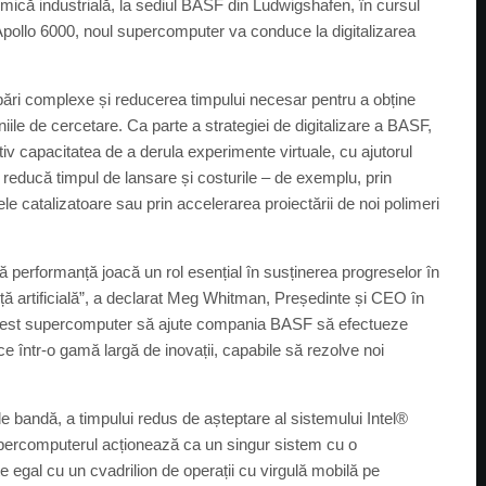
ică industrială, la sediul BASF din Ludwigshafen, în cursul
pollo 6000, noul supercomputer va conduce la digitalizarea
bări complexe și reducerea timpului necesar pentru a obține
eniile de cercetare. Ca parte a strategiei de digitalizare a BASF,
v capacitatea de a derula experimente virtuale, cu ajutorul
ducă timpul de lansare și costurile – de exemplu, prin
e catalizatoare sau prin accelerarea proiectării de noi polimeri
ă performanță joacă un rol esențial în susținerea progreselor în
nță artificială”, a declarat Meg Whitman, Președinte și CEO în
acest supercomputer să ajute compania BASF să efectueze
ce într-o gamă largă de inovații, capabile să rezolve noi
e bandă, a timpului redus de așteptare al sistemului Intel®
ercomputerul acționează ca un singur sistem cu o
e egal cu un cvadrilion de operații cu virgulă mobilă pe