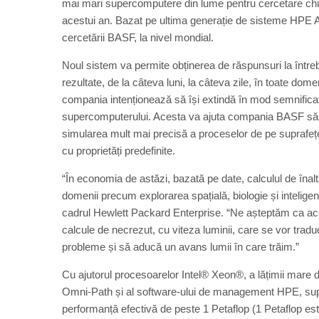
mai mari supercomputere din lume pentru cercetare chim
acestui an. Bazat pe ultima generație de sisteme HPE A
cercetării BASF, la nivel mondial.
Noul sistem va permite obținerea de răspunsuri la între
rezultate, de la câteva luni, la câteva zile, în toate dom
compania intenționează să își extindă în mod semnificati
supercomputerului. Acesta va ajuta compania BASF să re
simularea mult mai precisă a proceselor de pe suprafețel
cu proprietăți predefinite.
“În economia de astăzi, bazată pe date, calculul de înalt
domenii precum explorarea spațială, biologie și intelige
cadrul Hewlett Packard Enterprise. “Ne așteptăm ca 
calcule de necrezut, cu viteza luminii, care se vor tradu
probleme și să aducă un avans lumii în care trăim.”
Cu ajutorul procesoarelor Intel® Xeon®, a lățimii mare d
Omni-Path și al software-ului de management HPE, sup
performanță efectivă de peste 1 Petaflop (1 Petaflop est