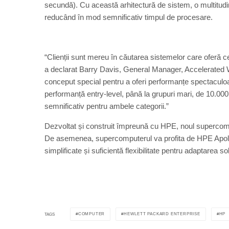
secundă). Cu această arhitectură de sistem, o multitudi
reducând în mod semnificativ timpul de procesare.
“Clienții sunt mereu în căutarea sistemelor care oferă ce
a declarat Barry Davis, General Manager, Accelerated 
conceput special pentru a oferi performanțe spectaculoase
performanță entry-level, până la grupuri mari, de 10.000 
semnificativ pentru ambele categorii.”
Dezvoltat și construit împreună cu HPE, noul supercompu
De asemenea, supercomputerul va profita de HPE Apollo 
simplificate și suficientă flexibilitate pentru adaptarea s
COMPUTER
HEWLETT PACKARD ENTERPRISE
HP
TAGS