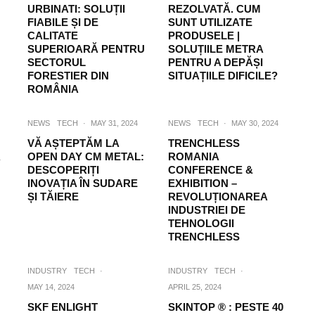
URBINATI: SOLUȚII
REZOLVATĂ. CUM
FIABILE ȘI DE
SUNT UTILIZATE
CALITATE
PRODUSELE |
SUPERIOARĂ PENTRU
SOLUȚIILE METRA
SECTORUL
PENTRU A DEPĂȘI
FORESTIER DIN
SITUAȚIILE DIFICILE?
ROMÂNIA
NEWS
TECH
·
MAY 31, 2024
NEWS
TECH
·
MAY 30, 2024
VĂ AȘTEPTĂM LA
TRENCHLESS
Ã
OPEN DAY CM METAL:
ROMANIA
DESCOPERIȚI
CONFERENCE &
INOVAȚIA ÎN SUDARE
EXHIBITION –
ȘI TĂIERE
REVOLUȚIONAREA
INDUSTRIEI DE
TEHNOLOGII
TRENCHLESS
INDUSTRY
TECH
·
INDUSTRY
TECH
·
MAY 14, 2024
APRIL 25, 2024
SKF ENLIGHT
SKINTOP ® : PESTE 40