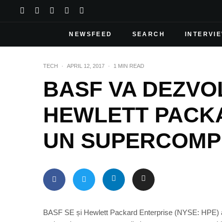
NEWSFEED
SEARCH
INTERVI
TECH
·
APRIL 12, 2017
·
1 MIN READ
BASF VA DEZVO
HEWLETT PACK
UN SUPERCOMP
BASF SE și Hewlett Packard Enterprise (NYSE: HPE) au 