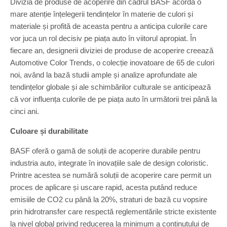
Divizia de produse de acoperire din cadrul BASF acordă o
mare atenție înțelegerii tendințelor în materie de culori și
materiale și profită de aceasta pentru a anticipa culorile care
vor juca un rol decisiv pe piața auto în viitorul apropiat. În
fiecare an, designerii diviziei de produse de acoperire creează
Automotive Color Trends, o colecție inovatoare de 65 de culori
noi, având la bază studii ample și analize aprofundate ale
tendințelor globale și ale schimbărilor culturale se anticipează
că vor influența culorile de pe piața auto în următorii trei până la
cinci ani.
Culoare și durabilitate
BASF oferă o gamă de soluții de acoperire durabile pentru
industria auto, integrate în inovațiile sale de design coloristic.
Printre acestea se numără soluții de acoperire care permit un
proces de aplicare și uscare rapid, acesta putând reduce
emisiile de CO2 cu până la 20%, straturi de bază cu vopsire
prin hidrotransfer care respectă reglementările stricte existente
la nivel global privind reducerea la minimum a conținutului de