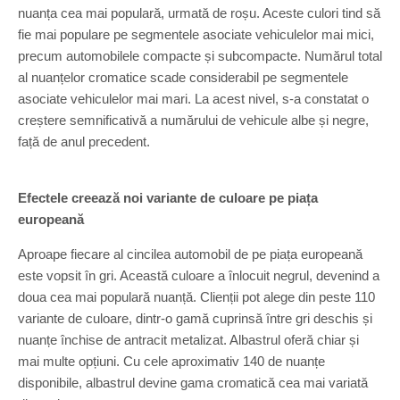
nuanța cea mai populară, urmată de roșu. Aceste culori tind să
fie mai populare pe segmentele asociate vehiculelor mai mici,
precum automobilele compacte și subcompacte. Numărul total
al nuanțelor cromatice scade considerabil pe segmentele
asociate vehiculelor mai mari. La acest nivel, s-a constatat o
creștere semnificativă a numărului de vehicule albe și negre,
față de anul precedent.
Efectele creează noi variante de culoare pe piața
europeană
Aproape fiecare al cincilea automobil de pe piața europeană
este vopsit în gri. Această culoare a înlocuit negrul, devenind a
doua cea mai populară nuanță. Clienții pot alege din peste 110
variante de culoare, dintr-o gamă cuprinsă între gri deschis și
nuanțe închise de antracit metalizat. Albastrul oferă chiar și
mai multe opțiuni. Cu cele aproximativ 140 de nuanțe
disponibile, albastrul devine gama cromatică cea mai variată