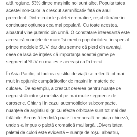
altă regiune. 53% dintre mașinile noi sunt albe. Popularitatea
acestei non-culori a crescut semnificativ față de anul
precedent. Dintre culorile paletei cromatice, roșul rămâne în
continuare opțiunea cea mai populară. Cu toate acestea,
albastrul vine puternic din urmă. O constatare interesantă este
aceea că nuanțele de maro își mențin popularitatea, în special
printre modelele SUV, dar dau semne că pierd din avantaj,
ceea ce lasă de înțeles că importanța acestei game pe
segmentul SUV nu mai este aceeași ca în trecut.
În Asia Pacific, atitudinea și stilul de viață se reflectă tot mai
mult în opțiunile cumpărătorilor de mașini în materie de
culoare. De exemplu, a crescut cererea pentru nuanțe de
negru strălucitor și metalizat pe mai multe segmente de
caroserie. Chiar și în cazul automobilelor subcompacte,
nuanțele de argintiu și gri cu efecte orbitoare sunt tot mai des
întâlnite. Această tendință poate fi remarcată pe piața chineză,
unde s-a impus o paletă cromatică mai largă. „Diversitatea
paletei de culori este evidentă – nuanțe de roșu, albastru,