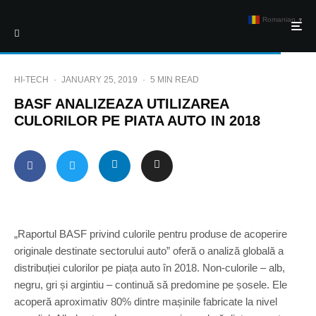
Romanian
▼
HI-TECH
·
JANUARY 25, 2019
·
5 MIN READ
BASF ANALIZEAZA UTILIZAREA
CULORILOR PE PIATA AUTO IN 2018
„Raportul BASF privind culorile pentru produse de acoperire
originale destinate sectorului auto” oferă o analiză globală a
distribuției culorilor pe piața auto în 2018. Non-culorile – alb,
negru, gri și argintiu – continuă să predomine pe șosele. Ele
acoperă aproximativ 80% dintre mașinile fabricate la nivel