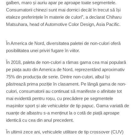
galben, maro și auriu apar pe aproape toate segmentele.
Consumatorii chinezi sunt mai dornici decât în trecut să își
etaleze preferințele în materie de culori”, a declarat Chiharu
Matsuhara, head of Automotive Color Design, Asia Pacific.
În America de Nord, diversitatea paletei de non-culori oferă
posibilitatea unei priviri fugare în viitor.
În 2018, paleta de non-culori a rămas gama cea mai populară
pe piața auto din America de Nord, reprezentând aproximativ
75% din producția de serie. Dintre non-culori, albul își
păstrează prima poziție în clasament. Pe lângă gama de non-
culori, consumatorii au continuat să manifeste o afinitate tot
mai evidentă pentru roșu, cu precădere pe segmentele
mașinilor sport și ale vehiculelor de tip papuc. Gama variată de
nuanțe de albastru s-a menținut la o cotă de piață aproape
identică cu cea din anul precedent.
În ultimii zece ani, vehiculele utilitare de tip crossover (CUV)