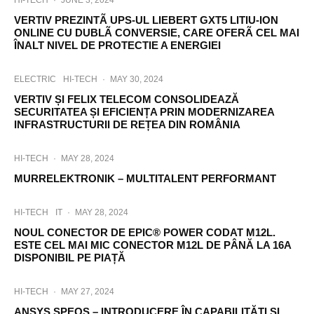
HI-TECH
·
JUNE 3, 2024
VERTIV PREZINTÃ UPS-UL LIEBERT GXT5 LITIU-ION
ONLINE CU DUBLÃ CONVERSIE, CARE OFERÃ CEL MAI
ÎNALT NIVEL DE PROTECTIE A ENERGIEI
ELECTRIC
HI-TECH
·
MAY 30, 2024
VERTIV ȘI FELIX TELECOM CONSOLIDEAZĂ
SECURITATEA ȘI EFICIENȚA PRIN MODERNIZAREA
INFRASTRUCTURII DE REȚEA DIN ROMÂNIA
HI-TECH
·
MAY 28, 2024
MURRELEKTRONIK – MULTITALENT PERFORMANT
HI-TECH
IT
·
MAY 28, 2024
NOUL CONECTOR DE EPIC® POWER CODAT M12L.
ESTE CEL MAI MIC CONECTOR M12L DE PÂNĂ LA 16A
DISPONIBIL PE PIAȚĂ
HI-TECH
·
MAY 27, 2024
ANSYS SPEOS – INTRODUCERE ÎN CAPABILITĂȚI ȘI