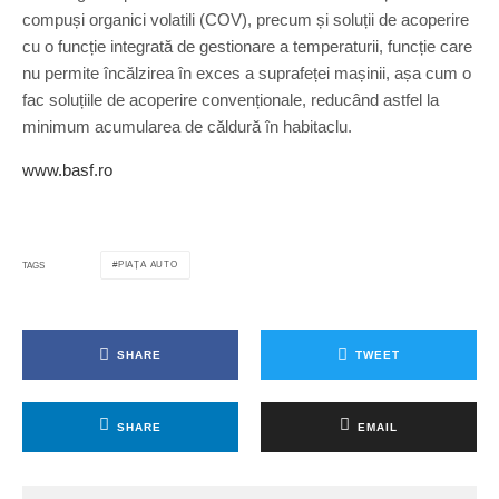
compuși organici volatili (COV), precum și soluții de acoperire
cu o funcție integrată de gestionare a temperaturii, funcție care
nu permite încălzirea în exces a suprafeței mașinii, așa cum o
fac soluțiile de acoperire convenționale, reducând astfel la
minimum acumularea de căldură în habitaclu.
www.basf.ro
PIAȚA AUTO
TAGS
SHARE
TWEET
SHARE
EMAIL