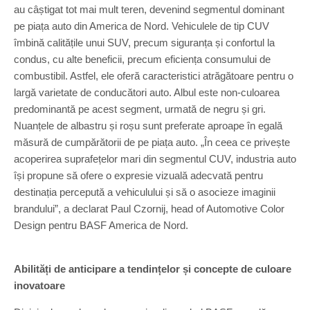
au câștigat tot mai mult teren, devenind segmentul dominant
pe piața auto din America de Nord. Vehiculele de tip CUV
îmbină calitățile unui SUV, precum siguranța și confortul la
condus, cu alte beneficii, precum eficiența consumului de
combustibil. Astfel, ele oferă caracteristici atrăgătoare pentru o
largă varietate de conducători auto. Albul este non-culoarea
predominantă pe acest segment, urmată de negru și gri.
Nuanțele de albastru și roșu sunt preferate aproape în egală
măsură de cumpărătorii de pe piața auto. „În ceea ce privește
acoperirea suprafețelor mari din segmentul CUV, industria auto
își propune să ofere o expresie vizuală adecvată pentru
destinația percepută a vehiculului și să o asocieze imaginii
brandului”, a declarat Paul Czornij, head of Automotive Color
Design pentru BASF America de Nord.
Abilități de anticipare a tendințelor și concepte de culoare
inovatoare