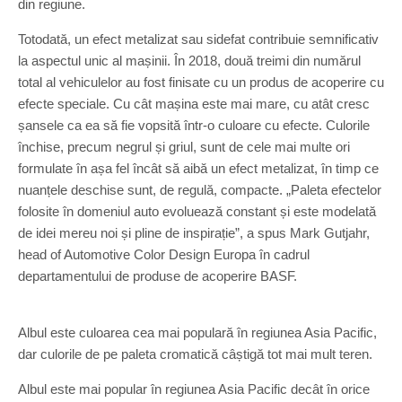
din regiune.
Totodată, un efect metalizat sau sidefat contribuie semnificativ
la aspectul unic al mașinii. În 2018, două treimi din numărul
total al vehiculelor au fost finisate cu un produs de acoperire cu
efecte speciale. Cu cât mașina este mai mare, cu atât cresc
șansele ca ea să fie vopsită într-o culoare cu efecte. Culorile
închise, precum negrul și griul, sunt de cele mai multe ori
formulate în așa fel încât să aibă un efect metalizat, în timp ce
nuanțele deschise sunt, de regulă, compacte. „Paleta efectelor
folosite în domeniul auto evoluează constant și este modelată
de idei mereu noi și pline de inspirație”, a spus Mark Gutjahr,
head of Automotive Color Design Europa în cadrul
departamentului de produse de acoperire BASF.
Albul este culoarea cea mai populară în regiunea Asia Pacific,
dar culorile de pe paleta cromatică câștigă tot mai mult teren.
Albul este mai popular în regiunea Asia Pacific decât în orice