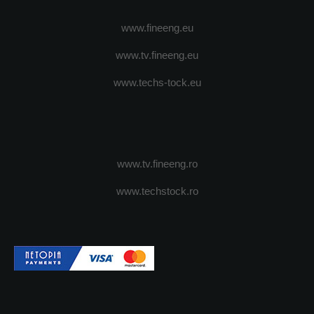
www.fineeng.eu
www.tv.fineeng.eu
www.techs-tock.eu
www.tv.fineeng.ro
www.techstock.ro