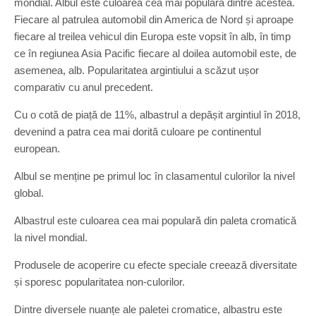
mondial. Albul este culoarea cea mai populară dintre acestea.
Fiecare al patrulea automobil din America de Nord și aproape
fiecare al treilea vehicul din Europa este vopsit în alb, în timp
ce în regiunea Asia Pacific fiecare al doilea automobil este, de
asemenea, alb. Popularitatea argintiului a scăzut ușor
comparativ cu anul precedent.
Cu o cotă de piață de 11%, albastrul a depășit argintiul în 2018,
devenind a patra cea mai dorită culoare pe continentul
european.
Albul se menține pe primul loc în clasamentul culorilor la nivel
global.
Albastrul este culoarea cea mai populară din paleta cromatică
la nivel mondial.
Produsele de acoperire cu efecte speciale creează diversitate
și sporesc popularitatea non-culorilor.
Dintre diversele nuanțe ale paletei cromatice, albastru este