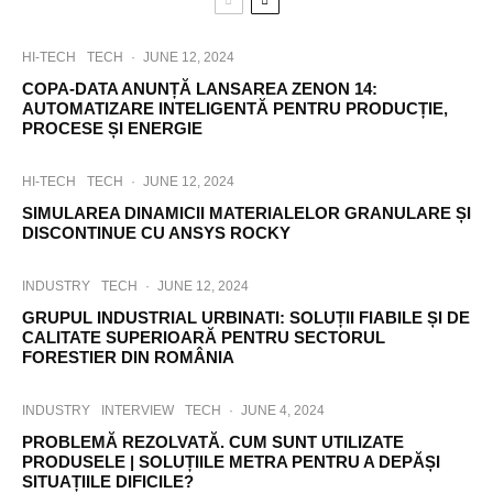
HI-TECH
TECH
·
JUNE 12, 2024
COPA-DATA ANUNȚĂ LANSAREA ZENON 14:
AUTOMATIZARE INTELIGENTĂ PENTRU PRODUCȚIE,
PROCESE ȘI ENERGIE
HI-TECH
TECH
·
JUNE 12, 2024
SIMULAREA DINAMICII MATERIALELOR GRANULARE ȘI
DISCONTINUE CU ANSYS ROCKY
INDUSTRY
TECH
·
JUNE 12, 2024
GRUPUL INDUSTRIAL URBINATI: SOLUȚII FIABILE ȘI DE
CALITATE SUPERIOARĂ PENTRU SECTORUL
FORESTIER DIN ROMÂNIA
INDUSTRY
INTERVIEW
TECH
·
JUNE 4, 2024
PROBLEMĂ REZOLVATĂ. CUM SUNT UTILIZATE
PRODUSELE | SOLUȚIILE METRA PENTRU A DEPĂȘI
SITUAȚIILE DIFICILE?