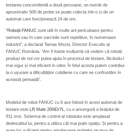
testarea concomitentă a două persoane, un număr de
aproximativ 500 de probe se poate colecta într-o zi de un
automat care funcționează 24 de ore.
“
Roboții FANUC
sunt utili în multe arii periculoase pentru
oameni sau în care sarcinile sunt repetitive, în numeroase
industrii”, a declarat Tamas Mezei, Director Executiv al
FANUC România. “Am fi foarte mulțumiți să vedem că roboții
produși de noi vor putea ajuta în procesul de testare, făcându-l
mai sigur și mai eficient în viitor. În felul acesta putem contribui
la o ușurare a dificultăților cotidiene cu care ne confruntăm în
această perioadă”.
Modelul de robot FANUC cu 6 axe folosit în acest automat de
testare este
LR Mate 200iD/7L
, cu o anvergură a brațului de
911 mm. Sistemul de control al robotului este amplasat
dedesubtul lui, pentru a utiliza cât mai puțin spațiu. Și pentru a
avea loc suficient pentru amplasarea probelor pe tava de