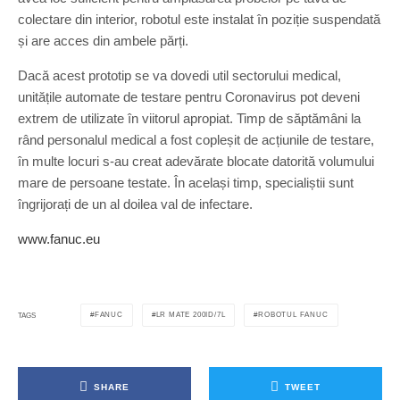
colectare din interior, robotul este instalat în poziție suspendată
și are acces din ambele părți.
Dacă acest prototip se va dovedi util sectorului medical,
unitățile automate de testare pentru Coronavirus pot deveni
extrem de utilizate în viitorul apropiat. Timp de săptămâni la
rând personalul medical a fost copleșit de acțiunile de testare,
în multe locuri s-au creat adevărate blocate datorită volumului
mare de persoane testate. În același timp, specialiștii sunt
îngrijorați de un al doilea val de infectare.
www.fanuc.eu
FANUC
LR MATE 200ID/7L
ROBOTUL FANUC
TAGS
SHARE
TWEET