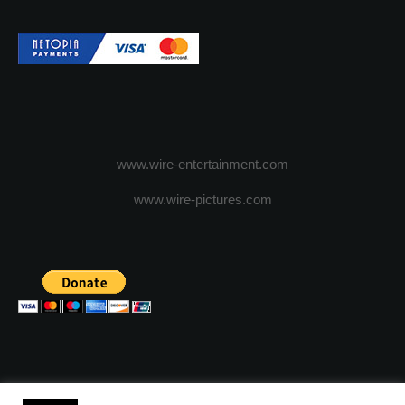
www.wire-entertainment.com
www.wire-pictures.com