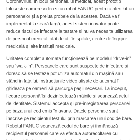
Coronavirus. În locul personalului medical, acest prototip
folosește camere video și un robot FANUC pentru a oferi kit-uri
persoanelor și a prelua probele de la acestea. Dacă va fi
implementat la scară largă, acest sistem inovator poate
reduce riscul de infectare la testare și nu va necesita utilizarea
de personal medical, atât de util în spitale, centre de îngrijire
medicală și alte instituții medicale.
Unitatea complet automata funcționează pe modelul “drive-in”
sau “walk-in”. Persoanele care sunt suspecte de infectare și
doresc să se testeze pot utiliza automatul din mașină sau
stând în fața lui. Instrucțiunile video afișate de automat îi
ghidează pe oameni să parcurgă pașii necesari. La început,
fiecare persoană își dezinfectează mâinile și scanează actul
de identitate. SIstemul acceptă și pre-înregistrarea persoanei
pe baza unui cod emis în avans. Datele personale sunt
înscrise pe recipientul testului prin marcarea unui cod de bare.
Robotul FANUC scanează codul de bare și înmânează
recipientul persoanei care va efectua autorecoltarea cu