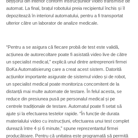
bețișorul din interior conform instrucțiunilor video transmise de
automat. La final, brațul robotului preia recipientul închis și îl
depozitează în interiorul automatului, pentru a fi transportat
ulterior către un laborator de analize medicale.
“Pentru a se asigura că fiecare probă de test este validă,
acțiunea de autorecoltare poate fi asistată video live de către
un specialist medical,” explică unul dintre antreprenorii firmei
BoKa Automatisierung care a creat acest sistem. Datorită
acțiunilor importante asigurate de sistemul video și de robot,
un specialist medical poate monitoriza concomitent de la
distanță mai multe automate de testare. În felul acesta, se
reduce din presiunea pusă pe personalul medical și pe
centrele tradiționale de testare. Automatul poate fi setat să
ajute și la efectuarea testelor rapide. “În funcție de durata
materialului video cu instrucțiuni, efectuarea unui test complet
durează între 4 și 6 minute,” spune reprezentantul firmei
producătoare. Pentru că unitatea este programată să permită