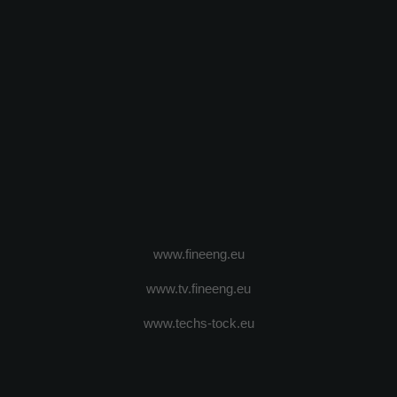
www.fineeng.eu
www.tv.fineeng.eu
www.techs-tock.eu