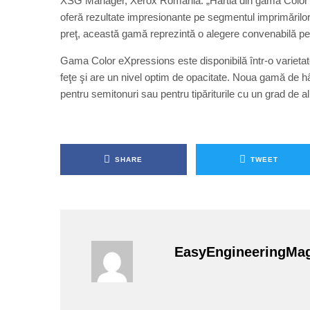
XSG Manager, Xerox România. „Hârtia din gama Color eXpr
oferă rezultate impresionante pe segmentul imprimărilor d
preţ, această gamă reprezintă o alegere convenabilă pentr
Gama Color eXpressions este disponibilă într-o varietat
feţe şi are un nivel optim de opacitate. Noua gamă de hârt
pentru semitonuri sau pentru tipăriturile cu un grad de 
SHARE
TWEET
EasyEngineeringMa