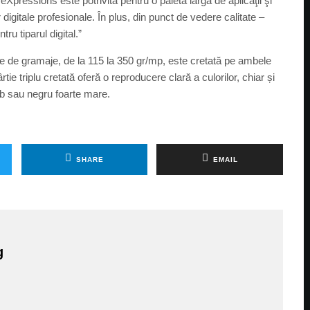
essions este potrivită pentru o paletă largă de aplicaţii şi
igitale profesionale. În plus, din punct de vedere calitate –
u tiparul digital.”
e de gramaje, de la 115 la 350 gr/mp, este cretată pe ambele
ie triplu cretată oferă o reproducere clară a culorilor, chiar și
alb sau negru foarte mare.
SHARE
EMAIL
g