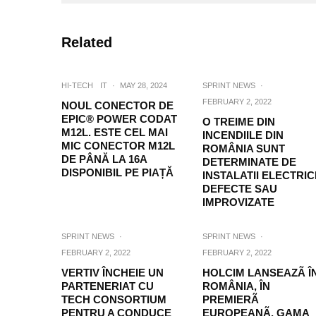
Related
HI-TECH
IT
·
MAY 28, 2024
SPRINT NEWS
·
FEBRUARY 2, 2022
NOUL CONECTOR DE
EPIC® POWER CODAT
O TREIME DIN
M12L. ESTE CEL MAI
INCENDIILE DIN
MIC CONECTOR M12L
ROMÂNIA SUNT
DE PÂNĂ LA 16A
DETERMINATE DE
DISPONIBIL PE PIAȚĂ
INSTALATII ELECTRIC
DEFECTE SAU
IMPROVIZATE
SPRINT NEWS
·
SPRINT NEWS
·
FEBRUARY 2, 2022
FEBRUARY 2, 2022
VERTIV ÎNCHEIE UN
HOLCIM LANSEAZÃ Î
PARTENERIAT CU
ROMÂNIA, ÎN
TECH CONSORTIUM
PREMIERÃ
PENTRU A CONDUCE
EUROPEANÃ, GAMA