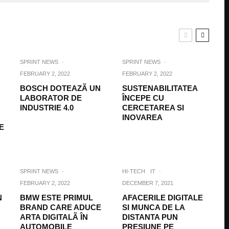
SPRINT NEWS
·
SPRINT NEWS
·
FEBRUARY 2, 2022
FEBRUARY 2, 2022
BOSCH DOTEAZÃ UN
SUSTENABILITATEA
LABORATOR DE
ÎNCEPE CU
INDUSTRIE 4.0
CERCETAREA SI
INOVAREA
E
SPRINT NEWS
·
HI-TECH
IT
·
FEBRUARY 2, 2022
DECEMBER 7, 2021
N
BMW ESTE PRIMUL
AFACERILE DIGITALE
BRAND CARE ADUCE
SI MUNCA DE LA
ARTA DIGITALÃ ÎN
DISTANTA PUN
AUTOMOBILE
PRESIUNE PE