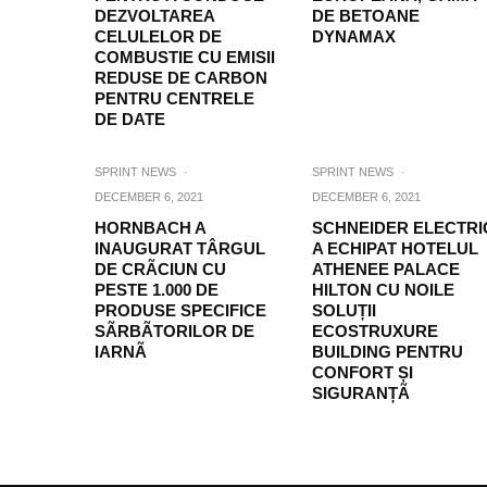
DEZVOLTAREA
DE BETOANE
CELULELOR DE
DYNAMAX
COMBUSTIE CU EMISII
REDUSE DE CARBON
PENTRU CENTRELE
DE DATE
SPRINT NEWS
·
SPRINT NEWS
·
DECEMBER 6, 2021
DECEMBER 6, 2021
HORNBACH A
SCHNEIDER ELECTRI
INAUGURAT TÂRGUL
A ECHIPAT HOTELUL
DE CRÃCIUN CU
ATHENEE PALACE
PESTE 1.000 DE
HILTON CU NOILE
PRODUSE SPECIFICE
SOLUȚII
SÃRBÃTORILOR DE
ECOSTRUXURE
IARNÃ
BUILDING PENTRU
CONFORT ȘI
SIGURANȚÃ