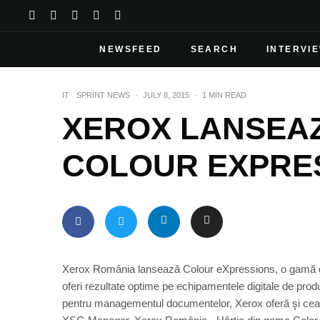
NEWSFEED
SEARCH
INTERVI
IT
SPRINT NEWS
·
JULY 8, 2015
·
1 MIN READ
XEROX LANSEAZ
COLOUR EXPRE
Xerox România lansează Colour eXpressions, o gamă de p
oferi rezultate optime pe echipamentele digitale de produc
pentru managementul documentelor, Xerox oferă şi cea