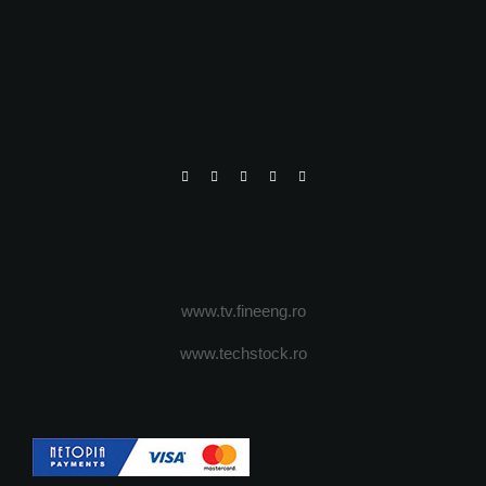
www.tv.fineeng.ro
www.techstock.ro