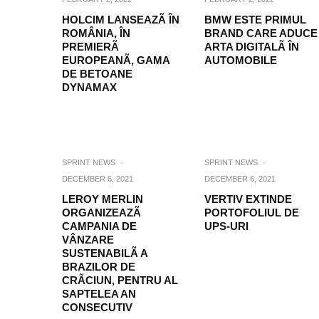
HOLCIM LANSEAZÃ ÎN
BMW ESTE PRIMUL
ROMÂNIA, ÎN
BRAND CARE ADUCE
PREMIERÃ
ARTA DIGITALÃ ÎN
EUROPEANÃ, GAMA
AUTOMOBILE
DE BETOANE
DYNAMAX
SPRINT NEWS
·
SPRINT NEWS
·
DECEMBER 6, 2021
DECEMBER 6, 2021
LEROY MERLIN
VERTIV EXTINDE
ORGANIZEAZÃ
PORTOFOLIUL DE
CAMPANIA DE
UPS-URI
VÂNZARE
SUSTENABILÃ A
BRAZILOR DE
CRÃCIUN, PENTRU AL
SAPTELEA AN
CONSECUTIV