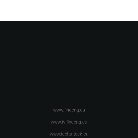
www.fineeng.eu
www.tv.fineeng.eu
www.techs-tock.eu