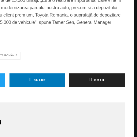
ste de 15.000 unități. „Este o realizare importantă, care vine în
ru modernizarea parcului nostru auto, precum și a depozitului
tru client premium, Toyota Romania, o suprafață de depozitare
ru 5.000 de vehicule”, spune Tamer Sen, General Manager
TA ROMÂNIA
SHARE
EMAIL
g