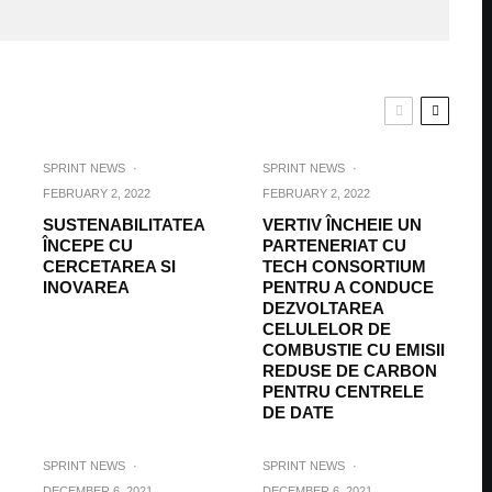
SPRINT NEWS
·
SPRINT NEWS
·
FEBRUARY 2, 2022
FEBRUARY 2, 2022
SUSTENABILITATEA
VERTIV ÎNCHEIE UN
ÎNCEPE CU
PARTENERIAT CU
CERCETAREA SI
TECH CONSORTIUM
INOVAREA
PENTRU A CONDUCE
DEZVOLTAREA
CELULELOR DE
COMBUSTIE CU EMISII
REDUSE DE CARBON
PENTRU CENTRELE
DE DATE
SPRINT NEWS
·
SPRINT NEWS
·
DECEMBER 6, 2021
DECEMBER 6, 2021