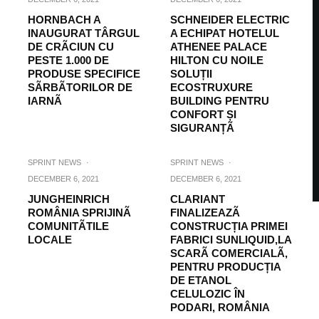
HORNBACH A
SCHNEIDER ELECTRIC
INAUGURAT TÂRGUL
A ECHIPAT HOTELUL
DE CRÃCIUN CU
ATHENEE PALACE
PESTE 1.000 DE
HILTON CU NOILE
PRODUSE SPECIFICE
SOLUȚII
SÃRBÃTORILOR DE
ECOSTRUXURE
IARNÃ
BUILDING PENTRU
CONFORT ȘI
SIGURANȚÃ
SPRINT NEWS
·
SPRINT NEWS
·
DECEMBER 6, 2021
DECEMBER 6, 2021
JUNGHEINRICH
CLARIANT
ROMÂNIA SPRIJINÃ
FINALIZEAZÃ
COMUNITÃTILE
CONSTRUCȚIA PRIMEI
LOCALE
FABRICI SUNLIQUID,LA
SCARÃ COMERCIALÃ,
PENTRU PRODUCȚIA
DE ETANOL
CELULOZIC ÎN
PODARI, ROMÂNIA