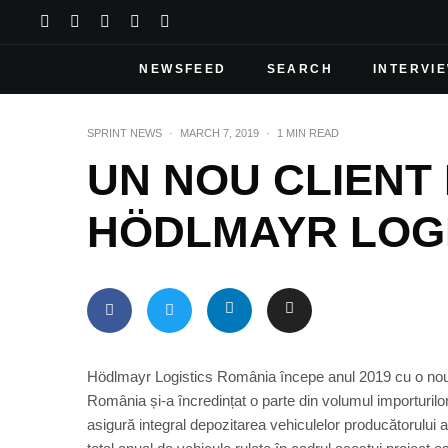
NEWSFEED
SEARCH
INTERVI
SPRINT NEWS
·
MARCH 7, 2019
·
1 MIN READ
UN NOU CLIENT
HÖDLMAYR LOGI
Hödlmayr Logistics România începe anul 2019 cu o noutat
România și-a încredințat o parte din volumul importurilo
asigură integral depozitarea vehiculelor producătorului aut