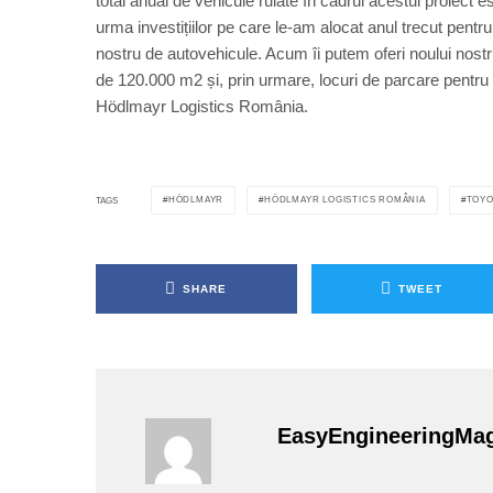
total anual de vehicule rulate în cadrul acestui proiect e
urma investițiilor pe care le-am alocat anul trecut pent
nostru de autovehicule. Acum îi putem oferi noului nos
de 120.000 m2 și, prin urmare, locuri de parcare pent
Hödlmayr Logistics România.
HÖDLMAYR
HÖDLMAYR LOGISTICS ROMÂNIA
TOYO
TAGS
SHARE
TWEET
EasyEngineeringMa