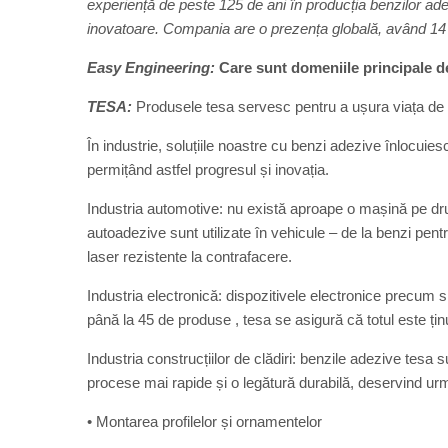
experiență de peste 125 de ani în producția benzilor adeziv
inovatoare. Compania are o prezența globală, având 14 lo
Easy Engineering:
Care sunt domeniile principale de
TESA:
Produsele tesa servesc pentru a ușura viața de z
În industrie, soluțiile noastre cu benzi adezive înlocuie
permițând astfel progresul și inovația.
Industria automotive: nu există aproape o mașină pe dru
autoadezive sunt utilizate în vehicule – de la benzi pen
laser rezistente la contrafacere.
Industria electronică: dispozitivele electronice precum 
până la 45 de produse , tesa se asigură că totul este ț
Industria construcțiilor de clădiri: benzile adezive tesa s
procese mai rapide și o legătură durabilă, deservind urm
• Montarea profilelor și ornamentelor