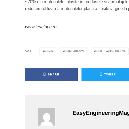
• 70% din materialele folosite în produsele și ambalajele
reducem utilizarea materialelor plastice fosile virgine l
www.tesatape.ro
ADEZIVI
BENZI ADEZIVE
SOLUȚII AUTO-ADEZIVE
TAGS
SHARE
TWEET
EasyEngineeringMa