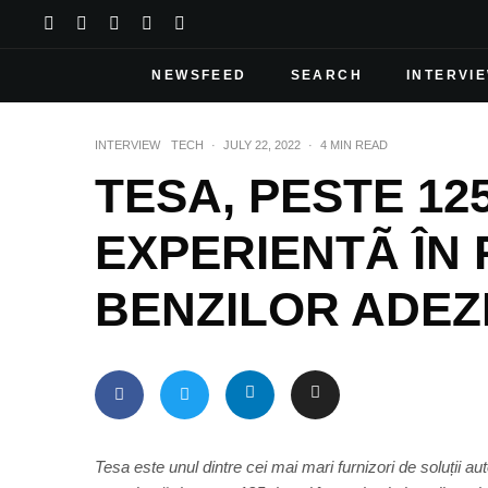
NEWSFEED
SEARCH
INTERVI
INTERVIEW
TECH
·
JULY 22, 2022
·
4 MIN READ
TESA, PESTE 125
EXPERIENTÃ ÎN
BENZILOR ADEZ
Tesa este unul dintre cei mai mari furnizori de soluții au