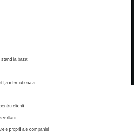
, stand la baza:
iţia internaţională
pentru clienți
zvoltării
rele proprii ale companiei