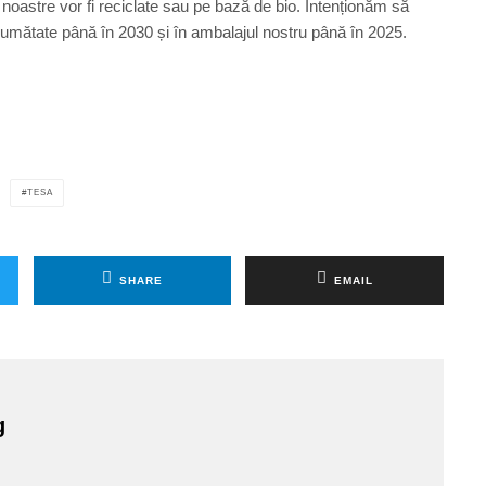
 noastre vor fi reciclate sau pe bază de bio. Intenționăm să
a jumătate până în 2030 și în ambalajul nostru până în 2025.
TESA
SHARE
EMAIL
g