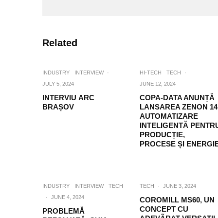
Related
INDUSTRY
INTERVIEW
·
HI-TECH
TECH
·
JULY 5, 2024
JUNE 12, 2024
INTERVIU ARC
COPA-DATA ANUNȚĂ
BRAȘOV
LANSAREA ZENON 14
AUTOMATIZARE
INTELIGENTĂ PENTR
PRODUCȚIE,
PROCESE ȘI ENERGI
INDUSTRY
INTERVIEW
TECH
TECH
·
JUNE 3, 2024
·
JUNE 4, 2024
COROMILL MS60, UN
CONCEPT CU
PROBLEMĂ