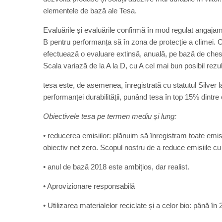
elementele de bază ale Tesa.
Evaluările și evaluările confirmă în mod regulat angajam
B pentru performanța să în zona de protecție a climei. C
efectuează o evaluare extinsă, anuală, pe bază de chesti
Scala variază de la A la D, cu A cel mai bun posibil rezul
tesa este, de asemenea, înregistrată cu statutul Silver
performanței durabilității, punând tesa în top 15% dintre
Obiectivele tesa pe termen mediu și lung:
• reducerea emisiilor: plănuim să înregistram toate emisi
obiectiv net zero. Scopul nostru de a reduce emisiile c
• anul de bază 2018 este ambițios, dar realist.
• Aprovizionare responsabilă
• Utilizarea materialelor reciclate și a celor bio: până în 