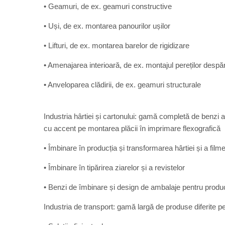
• Geamuri, de ex. geamuri constructive
• Uși, de ex. montarea panourilor ușilor
• Lifturi, de ex. montarea barelor de rigidizare
• Amenajarea interioară, de ex. montajul pereților despărț
• Anveloparea clădirii, de ex. geamuri structurale
Industria hârtiei și cartonului: gamă completă de benzi
cu accent pe montarea plăcii în imprimare flexografică
• Îmbinare în producția și transformarea hârtiei și a filme
• Îmbinare în tipărirea ziarelor și a revistelor
• Benzi de îmbinare și design de ambalaje pentru produc
Industria de transport: gamă largă de produse diferite pen