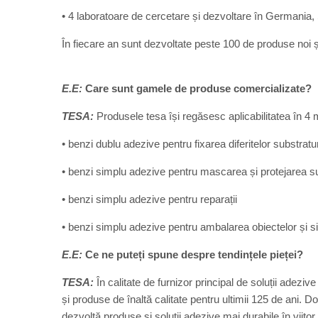
• 4 laboratoare de cercetare și dezvoltare în Germania, 
În fiecare an sunt dezvoltate peste 100 de produse noi și
E.E:
Care sunt gamele de produse comercializate?
TESA:
Produsele tesa își regăsesc aplicabilitatea în 4 ma
• benzi dublu adezive pentru fixarea diferitelor substratur
• benzi simplu adezive pentru mascarea și protejarea su
• benzi simplu adezive pentru reparații
• benzi simplu adezive pentru ambalarea obiectelor și sig
E.E:
Ce ne puteți spune despre tendințele pieței?
TESA:
În calitate de furnizor principal de soluții adeziv
și produse de înaltă calitate pentru ultimii 125 de ani. 
dezvoltă produse și soluții adezive mai durabile în viitor