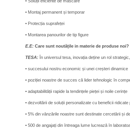
• Soluții eficiente de mascare
• Montaj permanent și temporar
• Protecția suprafeței
• Montarea panourilor de tip figure
E.E:
Care sunt noutățile in materie de produse noi?
TESA:
În universul tesa, inovația deține un rol strategic
• succesului nostru economic și unei creșteri dinamice
• poziției noastre de succes că lider tehnologic în compet
• adaptabilității rapide la tendințele pieței și noile cerințe
• dezvoltării de soluții personalizate cu beneficii ridicate 
• 5% din vânzările noastre sunt destinate cercetării și de
• 500 de angajați din întreaga lume lucrează în laboratoa