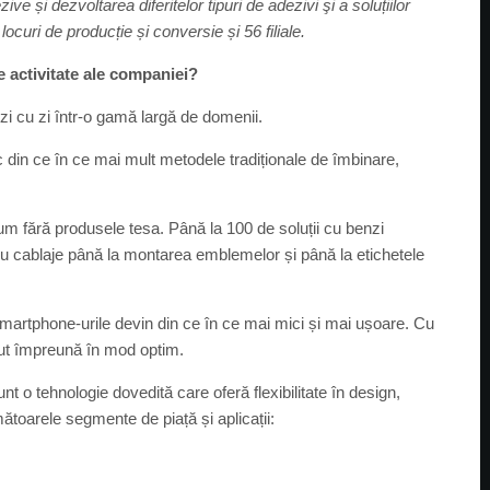
e și dezvoltarea diferitelor tipuri de adezivi şi a soluțiilor
curi de producție și conversie și 56 filiale.
 activitate ale companiei?
i cu zi într-o gamă largă de domenii.
sc din ce în ce mai mult metodele tradiționale de îmbinare,
m fără produsele tesa. Până la 100 de soluții cu benzi
tru cablaje până la montarea emblemelor și până la etichetele
smartphone-urile devin din ce în ce mai mici și mai ușoare. Cu
inut împreună în mod optim.
unt o tehnologie dovedită care oferă flexibilitate în design,
ătoarele segmente de piață și aplicații: