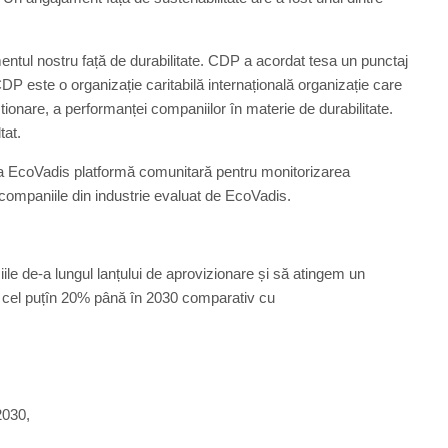
entul nostru față de durabilitate. CDP a acordat tesa un punctaj
DP este o organizație caritabilă internațională organizație care
onare, a performanței companiilor în materie de durabilitate.
tat.
 la EcoVadis platformă comunitară pentru monitorizarea
 companiile din industrie evaluat de EcoVadis.
ile de-a lungul lanțului de aprovizionare și să atingem un
u cel puțîn 20% până în 2030 comparativ cu
2030,