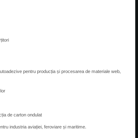
itori
 autoadezive pentru producția și procesarea de materiale web,
lor
ția de carton ondulat
tru industria aviației, feroviare și maritime.