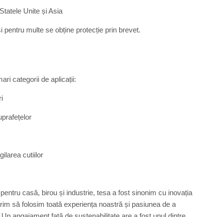
Statele Unite și Asia
 pentru multe se obține protecție prin brevet.
ri categorii de aplicații:
i
prafețelor
ilarea cutiilor
e pentru casă, birou și industrie, tesa a fost sinonim cu inovația
Dorim să folosim toată experiența noastră și pasiunea de a
. Un angajament față de sustenabilitate are a fost unul dintre