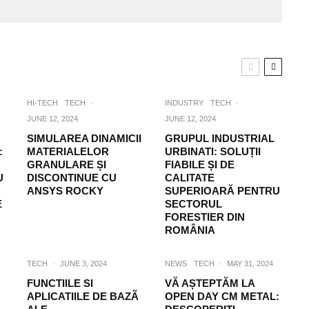
HI-TECH
TECH
·
INDUSTRY
TECH
·
JUNE 12, 2024
JUNE 12, 2024
SIMULAREA DINAMICII
GRUPUL INDUSTRIAL
:
MATERIALELOR
URBINATI: SOLUȚII
GRANULARE ȘI
FIABILE ȘI DE
U
DISCONTINUE CU
CALITATE
ANSYS ROCKY
SUPERIOARĂ PENTRU
E
SECTORUL
FORESTIER DIN
ROMÂNIA
TECH
·
JUNE 3, 2024
NEWS
TECH
·
MAY 31, 2024
FUNCTIILE SI
VĂ AȘTEPTĂM LA
APLICATIILE DE BAZÃ
OPEN DAY CM METAL: