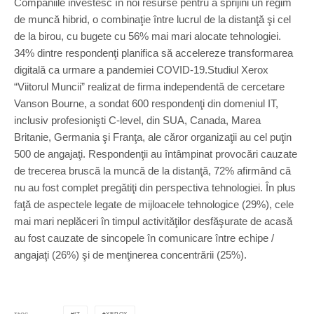
Companiile investesc în noi resurse pentru a sprijini un regim
de muncă hibrid, o combinaţie între lucrul de la distanţă şi cel
de la birou, cu bugete cu 56% mai mari alocate tehnologiei.
34% dintre respondenţi planifica să accelereze transformarea
digitală ca urmare a pandemiei COVID-19.Studiul Xerox
“Viitorul Muncii” realizat de firma independentă de cercetare
Vanson Bourne, a sondat 600 respondenţi din domeniul IT,
inclusiv profesionişti C-level, din SUA, Canada, Marea
Britanie, Germania şi Franţa, ale căror organizaţii au cel puţin
500 de angajaţi. Respondenţii au întâmpinat provocări cauzate
de trecerea bruscă la muncă de la distanţă, 72% afirmând că
nu au fost complet pregătiţi din perspectiva tehnologiei. În plus
faţă de aspectele legate de mijloacele tehnologice (29%), cele
mai mari neplăceri în timpul activităţilor desfăşurate de acasă
au fost cauzate de sincopele în comunicare între echipe /
angajaţi (26%) şi de menţinerea concentrării (25%).