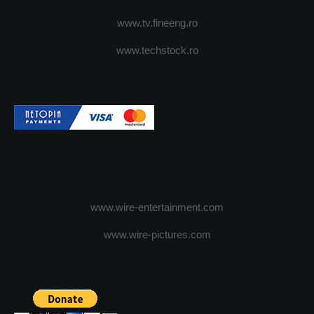
www.tv.fineeng.ro
www.techstock.ro
www.wire-entertainment.com
www.wire-pictures.com