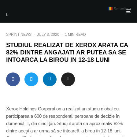
Romanian
▼
SPRINT NEWS
·
JULY 3, 2020
·
1 MIN READ
STUDIUL REALIZAT DE XEROX ARATA CA
82% DINTRE ANGAJATI AR PUTEA SA SE
INTOARCA LA BIROU IN 12-18 LUNI
Xerox Holdings Corporation a realizat un studiu global cu
participarea a 600 de respondenți, persoane de decizie în
domeniul IT, din cinci ţări. Studiul arata ca aproximativ 82%
dintre aceştia ar urma să se întoarcă la birou în 12-18 luni.