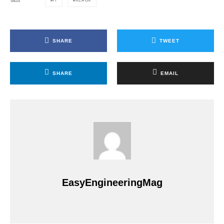
IT
XEROX
TAGS
SHARE
TWEET
SHARE
EMAIL
EasyEngineeringMag