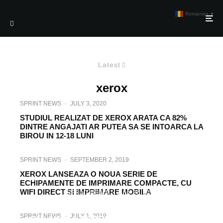
Romanian
▼
Latest
xerox
SPRINT NEWS
·
JULY 3, 2020
STUDIUL REALIZAT DE XEROX ARATA CA 82%
DINTRE ANGAJATI AR PUTEA SA SE INTOARCA LA
BIROU IN 12-18 LUNI
SPRINT NEWS
·
SEPTEMBER 2, 2019
XEROX LANSEAZA O NOUA SERIE DE
ECHIPAMENTE DE IMPRIMARE COMPACTE, CU
WIFI DIRECT SI IMPRIMARE MOBILA
SPRINT NEWS
·
JULY 26, 2019
XEROX PARIAZA PE TEHNOLOGIA INKJET
SPRINT NEWS
·
JULY 1, 2019
SI LANSEAZA PRESA DE PRODUCTIE