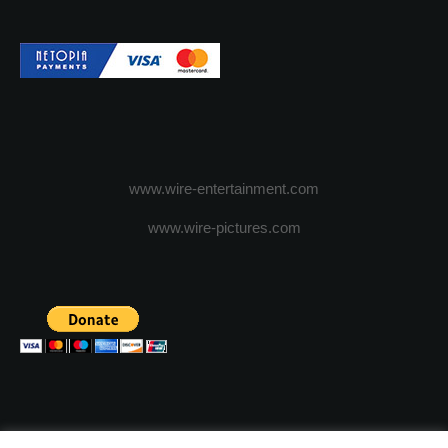
www.wire-entertainment.com
www.wire-pictures.com