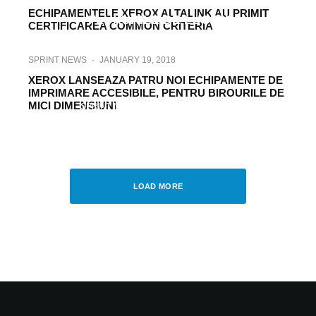
COMSERVICE SA ISI EFICIENTIZEZE
ECHIPAMENTELE XEROX ALTALINK AU PRIMIT
FLUXURILE DE LUCRU
CERTIFICAREA COMMON CRITERIA
SPRINT NEWS
·
JANUARY 19, 2018
XEROX LANSEAZA PATRU NOI ECHIPAMENTE DE
IMPRIMARE ACCESIBILE, PENTRU BIROURILE DE
MICI DIMENSIUNI
SPRINT NEWS
·
DECEMBER 10, 2017
XEROX, DESEMNAT LIDER IN RAPORTUL
GLOBAL IDC MARKETSCAPE PENTRU
SOLUTII SI SERVICII DE SECURITATE
LOAD MORE