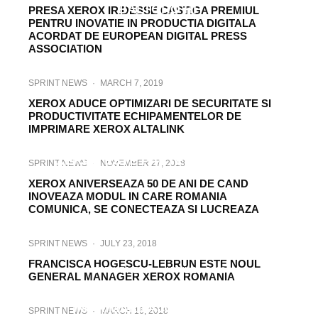
BALTORO HF
PRESA XEROX IRIDESSE CASTIGA PREMIUL
PENTRU INOVATIE IN PRODUCTIA DIGITALA
ACORDAT DE EUROPEAN DIGITAL PRESS
ASSOCIATION
SPRINT NEWS
·
MARCH 7, 2019
XEROX ADUCE OPTIMIZARI DE SECURITATE SI
PRODUCTIVITATE ECHIPAMENTELOR DE
IMPRIMARE XEROX ALTALINK
SPRINT NEWS
·
JANUARY 24, 2019
XEROX ESTE PARTENER AL BRD
SPRINT NEWS
·
NOVEMBER 27, 2018
BUCHAREST OPEN
XEROX ANIVERSEAZA 50 DE ANI DE CAND
INOVEAZA MODUL IN CARE ROMANIA
COMUNICA, SE CONECTEAZA SI LUCREAZA
SPRINT NEWS
·
JULY 23, 2018
FRANCISCA HOGESCU-LEBRUN ESTE NOUL
SPRINT NEWS
·
APRIL 22, 2018
GENERAL MANAGER XEROX ROMANIA
SERVICIILE XEROX DE MANAGEMENT AL
IMPRIMARII AJUTA CLIENTII
SPRINT NEWS
·
MARCH 16, 2018