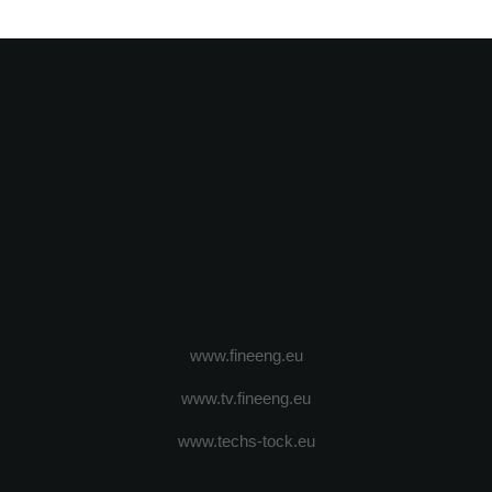
www.fineeng.eu
www.tv.fineeng.eu
www.techs-tock.eu