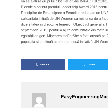
să se alăture grupului pilot HeForShe IMPACT 10x10x10
Electric a obținut premiul Leadership Award 2015 pentru 
Principiilor de Emancipare a Femeilor redactate de 
solidaritate inițiată de UN Women cu misiunea de a încu
diversitatea și drepturile femeilor. Obiectivul general a
septembrie 2015, pentru a ajuta comunitățile din toată
egalității de gen. Mișcarea HeForShe a fost lansată pe 2
populația și continuă acum cu o nouă inițiativă UN 
SHARE
TWEET
EasyEngineeringMa