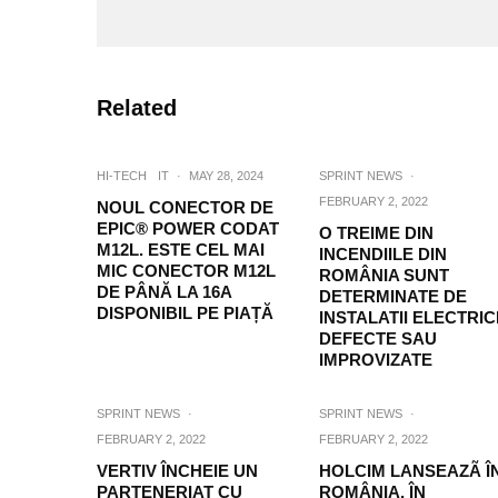
Related
HI-TECH
IT
·
MAY 28, 2024
SPRINT NEWS
·
FEBRUARY 2, 2022
NOUL CONECTOR DE
EPIC® POWER CODAT
O TREIME DIN
M12L. ESTE CEL MAI
INCENDIILE DIN
MIC CONECTOR M12L
ROMÂNIA SUNT
DE PÂNĂ LA 16A
DETERMINATE DE
DISPONIBIL PE PIAȚĂ
INSTALATII ELECTRIC
DEFECTE SAU
IMPROVIZATE
SPRINT NEWS
·
SPRINT NEWS
·
FEBRUARY 2, 2022
FEBRUARY 2, 2022
VERTIV ÎNCHEIE UN
HOLCIM LANSEAZÃ Î
PARTENERIAT CU
ROMÂNIA, ÎN