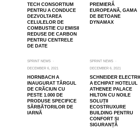
TECH CONSORTIUM
PREMIERÃ
PENTRU A CONDUCE
EUROPEANÃ, GAMA
DEZVOLTAREA
DE BETOANE
CELULELOR DE
DYNAMAX
COMBUSTIE CU EMISII
REDUSE DE CARBON
PENTRU CENTRELE
DE DATE
SPRINT NEWS
·
SPRINT NEWS
·
DECEMBER 6, 2021
DECEMBER 6, 2021
HORNBACH A
SCHNEIDER ELECTRI
INAUGURAT TÂRGUL
A ECHIPAT HOTELUL
DE CRÃCIUN CU
ATHENEE PALACE
PESTE 1.000 DE
HILTON CU NOILE
PRODUSE SPECIFICE
SOLUȚII
SÃRBÃTORILOR DE
ECOSTRUXURE
IARNÃ
BUILDING PENTRU
CONFORT ȘI
SIGURANȚÃ