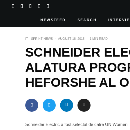
NEWSFEED
SEARCH
INTERVI
IT
SPRINT NEWS
·
AUGUST 18, 2015
·
1 MIN READ
SCHNEIDER ELE
ALATURA PROG
HEFORSHE AL 
Schneider Electric a fost selectat de către UN Women, 