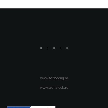
www.tv.fineeng.ro
www.techstock.ro