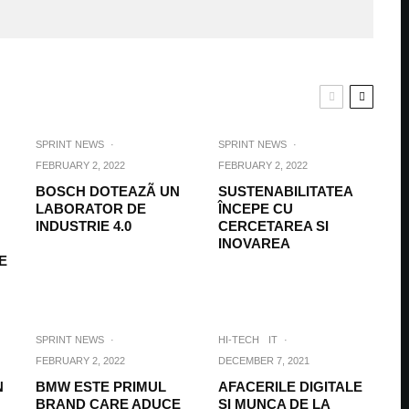
SPRINT NEWS
·
SPRINT NEWS
·
FEBRUARY 2, 2022
FEBRUARY 2, 2022
BOSCH DOTEAZÃ UN
SUSTENABILITATEA
LABORATOR DE
ÎNCEPE CU
INDUSTRIE 4.0
CERCETAREA SI
INOVAREA
E
SPRINT NEWS
·
HI-TECH
IT
·
FEBRUARY 2, 2022
DECEMBER 7, 2021
N
BMW ESTE PRIMUL
AFACERILE DIGITALE
BRAND CARE ADUCE
SI MUNCA DE LA