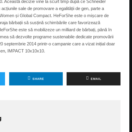
. Această decizie vine la scurt timp după ce Schneider
acțiunile sale de promovare a egalității de gen, parte a
UN Women și Global Compact. HeForShe este o mișcare de
raja bărbații să susțină schimbările care favorizează
l HeForShe este să mobilizeze un milliard de bărbați, până în
 lumea să dezvolte programe sustenabile dedicate promovării
0 septembrie 2014 printr-o campanie care a vizat inițial doar
Women, IMPACT 10x10x10.
SHARE
EMAIL
g