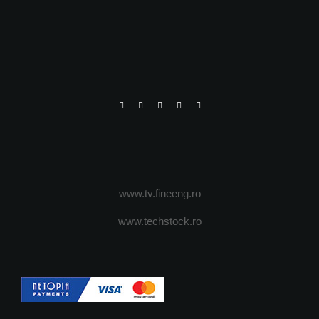
www.tv.fineeng.ro
www.techstock.ro