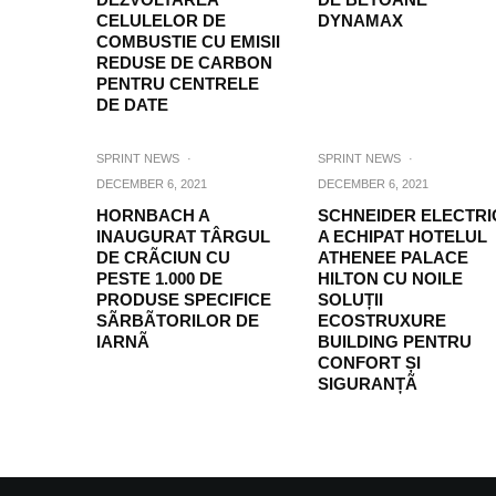
CELULELOR DE
DYNAMAX
COMBUSTIE CU EMISII
REDUSE DE CARBON
PENTRU CENTRELE
DE DATE
SPRINT NEWS
·
SPRINT NEWS
·
DECEMBER 6, 2021
DECEMBER 6, 2021
HORNBACH A
SCHNEIDER ELECTRI
INAUGURAT TÂRGUL
A ECHIPAT HOTELUL
DE CRÃCIUN CU
ATHENEE PALACE
PESTE 1.000 DE
HILTON CU NOILE
PRODUSE SPECIFICE
SOLUȚII
SÃRBÃTORILOR DE
ECOSTRUXURE
IARNÃ
BUILDING PENTRU
CONFORT ȘI
SIGURANȚÃ