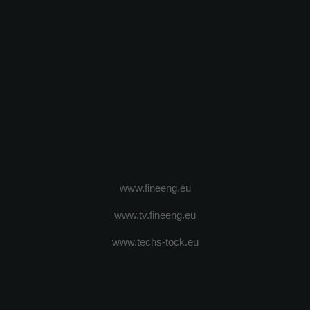
www.fineeng.eu
www.tv.fineeng.eu
www.techs-tock.eu