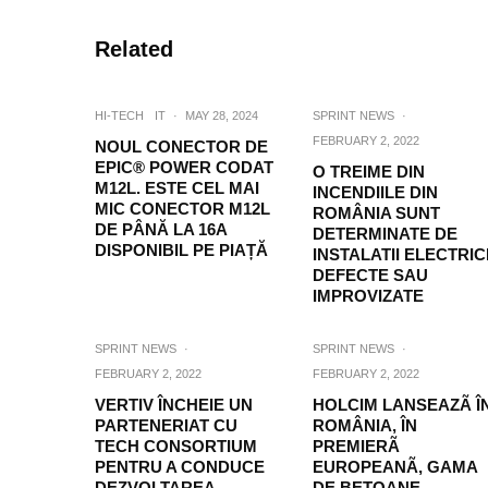
Related
HI-TECH
IT
·
MAY 28, 2024
SPRINT NEWS
·
FEBRUARY 2, 2022
NOUL CONECTOR DE
EPIC® POWER CODAT
O TREIME DIN
M12L. ESTE CEL MAI
INCENDIILE DIN
MIC CONECTOR M12L
ROMÂNIA SUNT
DE PÂNĂ LA 16A
DETERMINATE DE
DISPONIBIL PE PIAȚĂ
INSTALATII ELECTRIC
DEFECTE SAU
IMPROVIZATE
SPRINT NEWS
·
SPRINT NEWS
·
FEBRUARY 2, 2022
FEBRUARY 2, 2022
VERTIV ÎNCHEIE UN
HOLCIM LANSEAZÃ Î
PARTENERIAT CU
ROMÂNIA, ÎN
TECH CONSORTIUM
PREMIERÃ
PENTRU A CONDUCE
EUROPEANÃ, GAMA
DEZVOLTAREA
DE BETOANE