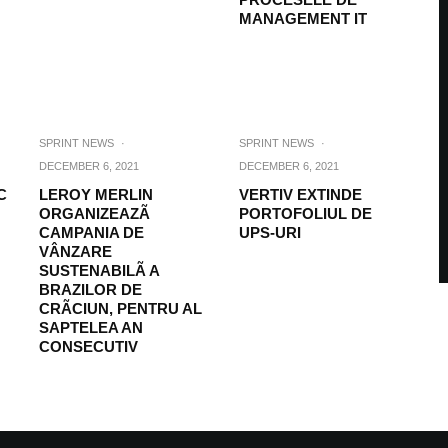
MANAGEMENT IT
SPRINT NEWS
·
SPRINT NEWS
·
DECEMBER 6, 2021
DECEMBER 6, 2021
C
LEROY MERLIN
VERTIV EXTINDE
ORGANIZEAZÃ
PORTOFOLIUL DE
CAMPANIA DE
UPS-URI
VÂNZARE
SUSTENABILÃ A
BRAZILOR DE
CRÃCIUN, PENTRU AL
SAPTELEA AN
CONSECUTIV