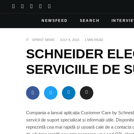
NEWSFEED
SEARCH
INTERVI
IT
SPRINT NEWS
·
JULY 8, 2015
·
1 MIN READ
SCHNEIDER ELEC
SERVICIILE DE 
Compania a lansat aplicația Customer Care by Schneider El
servicii de suport specializat și informații utile. Disponib
reprezintă cea mai rapidă și ușoară cale de a contacta di