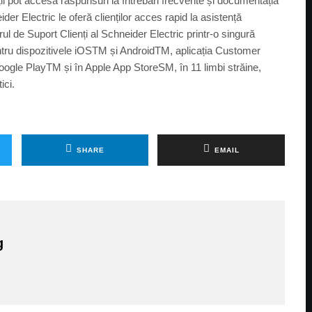
ii pot accesa răspunsuri la întrebări frecvente și documentația
r Electric le oferă clienților acces rapid la asistență
l de Suport Clienți al Schneider Electric printr-o singură
pentru dispozitivele iOSTM și AndroidTM, aplicația Customer
Google PlayTM și în Apple App StoreSM, în 11 limbi străine,
ici.
SHARE
EMAIL
g