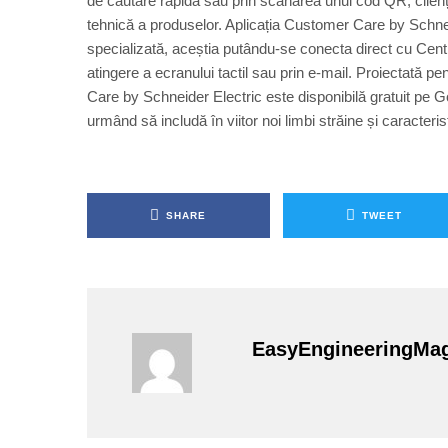
de căutare rapidă sau prin scanarea unui cod QR, clienț
tehnică a produselor. Aplicația Customer Care by Schneide
specializată, aceștia putându-se conecta direct cu Centru
atingere a ecranului tactil sau prin e-mail. Proiectată 
Care by Schneider Electric este disponibilă gratuit pe 
urmând să includă în viitor noi limbi străine și caracterist
SHARE
TWEET
EasyEngineeringMa