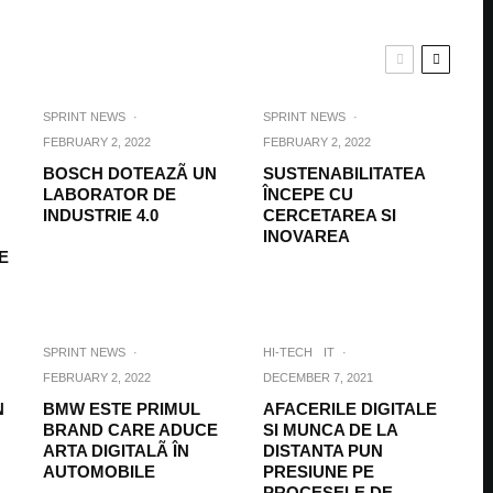
SPRINT NEWS
·
SPRINT NEWS
·
FEBRUARY 2, 2022
FEBRUARY 2, 2022
BOSCH DOTEAZÃ UN
SUSTENABILITATEA
LABORATOR DE
ÎNCEPE CU
INDUSTRIE 4.0
CERCETAREA SI
INOVAREA
E
SPRINT NEWS
·
HI-TECH
IT
·
FEBRUARY 2, 2022
DECEMBER 7, 2021
N
BMW ESTE PRIMUL
AFACERILE DIGITALE
BRAND CARE ADUCE
SI MUNCA DE LA
ARTA DIGITALÃ ÎN
DISTANTA PUN
AUTOMOBILE
PRESIUNE PE
PROCESELE DE