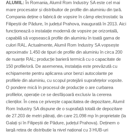
ALUMIL:
În Romania, Alumil Rom Industry SA este cel mai
mare procesator și distribuitor de profile din aluminiu din țară.
Compania deține o fabrică de vopsire în câmp electrostatic la
Filipeștii de Pădure, în județul Prahova, inaugurată în 2013. Aici
funcționează o instalație modernă de vopsire pe orizontală,
capabilă să vopsească profile din aluminiu în toată gama de
culori RAL. Actualmente, Alumil Rom Industry SA vopsește
aproximativ 1.450 de tipuri de profile din aluminiu în circa 200
de nuanțe RAL; producție barieră termică cu o capacitate de
150 profile/oră. De asemenea, instalația este prevăzută cu
echipamente pentru aplicarea unor benzi autocolante pe
profilele din aluminiu, cu scopul protejării suprafețelor vopsite.
O pondere mică în procesul de producție o are curbarea
profilelor, operație ce se desfășoară exclusiv la cererea
clienților. În ceea ce privește capacitatea de depozitare, Alumil
Rom Industry SA dispune de o suprafață totală de depozitare
de 27.203 de metri pătrați, din care 21.098 mp în proprietate (la
Galați și în Filipeștii de Pădure, județul Prahova). Deținem o
largă rețea de distribuție la nivel național cu 3 HUB-uri