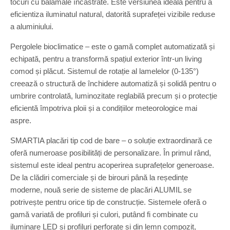
tocuri cu balamale încastrate. Este versiunea ideală pentru a
eficientiza iluminatul natural, datorită suprafeței vizibile reduse
a aluminiului.
Pergolele bioclimatice – este o gamă complet automatizată și
echipată, pentru a transformă spațiul exterior într-un living
comod și plăcut. Sistemul de rotație al lamelelor (0-135°)
creează o structură de închidere automatiză și solidă pentru o
umbrire controlată, luminozitate reglabilă precum și o protecție
eficientă împotriva ploii și a condițiilor meteorologice mai
aspre.
SMARTIA placări tip cod de bare – o soluție extraordinară ce
oferă numeroase posibilități de personalizare. În primul rând,
sistemul este ideal pentru acoperirea suprafețelor generoase.
De la clădiri comerciale și de birouri până la reședințe
moderne, nouă serie de sisteme de placări ALUMIL se
potrivește pentru orice tip de construcție. Sistemele oferă o
gamă variată de profiluri și culori, putând fi combinate cu
iluminare LED și profiluri perforate și din lemn compozit,