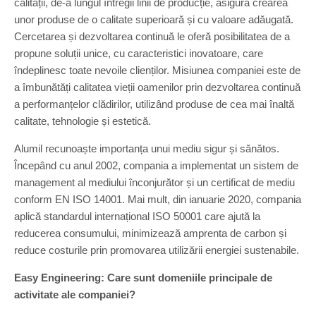
calității, de-a lungul întregii linii de producție, asigură crearea
unor produse de o calitate superioară și cu valoare adăugată.
Cercetarea și dezvoltarea continuă le oferă posibilitatea de a
propune soluții unice, cu caracteristici inovatoare, care
îndeplinesc toate nevoile clienților. Misiunea companiei este de
a îmbunătăți calitatea vieții oamenilor prin dezvoltarea continuă
a performanțelor clădirilor, utilizând produse de cea mai înaltă
calitate, tehnologie și estetică.
Alumil recunoaște importanța unui mediu sigur și sănătos.
Începând cu anul 2002, compania a implementat un sistem de
management al mediului înconjurător și un certificat de mediu
conform EN ISO 14001. Mai mult, din ianuarie 2020, compania
aplică standardul internațional ISO 50001 care ajută la
reducerea consumului, minimizează amprenta de carbon și
reduce costurile prin promovarea utilizării energiei sustenabile.
Easy Engineering: Care sunt domeniile principale de
activitate ale companiei?