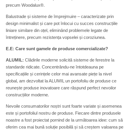
precum Woodalux®.
Balustrade și sisteme de împrejmuire – caracterizate prin
design minimalist și care pot înlocui cu succes construcțiile
liniare similare din oțel, eliminând problemele legate de
întreținere, precum rezistența vopselei și coroziunea.
E.E: Care sunt gamele de produse comercializate?
ALUMIL:
Clădirile moderne solicită sisteme de ferestre la
standarde ridicate. Concentrându-ne întotdeauna pe
specificațiile și cerințele celor mai avansate piețe la nivel
global, am dezvoltat la ALUMIL un portofoliu de produse ce
reunește produse inovatoare care răspund perfect nevoilor
construcțiilor moderne.
Nevoile consumatorilor noștri sunt foarte variate și asemenea
este și portofoliul nostru de produse. Fiecare dintre produsele
noastre a fost proiectat pornind de la următoarea idee: cum să
oferim cea mai bună soluție posibilă și să creștem valoarea pe