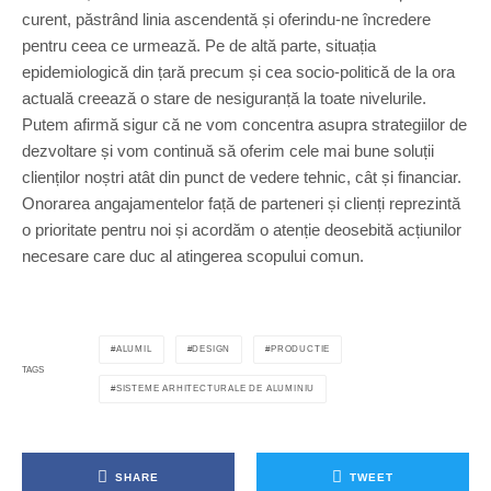
curent, păstrând linia ascendentă și oferindu-ne încredere
pentru ceea ce urmează. Pe de altă parte, situația
epidemiologică din țară precum și cea socio-politică de la ora
actuală creează o stare de nesiguranță la toate nivelurile.
Putem afirmă sigur că ne vom concentra asupra strategiilor de
dezvoltare și vom continuă să oferim cele mai bune soluții
clienților noștri atât din punct de vedere tehnic, cât și financiar.
Onorarea angajamentelor față de parteneri și clienți reprezintă
o prioritate pentru noi și acordăm o atenție deosebită acțiunilor
necesare care duc al atingerea scopului comun.
ALUMIL
DESIGN
PRODUCTIE
TAGS
SISTEME ARHITECTURALE DE ALUMINIU
SHARE
TWEET