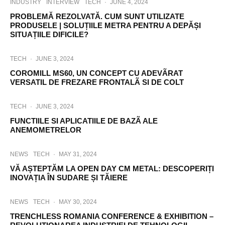
INDUSTRY
INTERVIEW
TECH
·
JUNE 4, 2024
PROBLEMĂ REZOLVATĂ. CUM SUNT UTILIZATE
PRODUSELE | SOLUȚIILE METRA PENTRU A DEPĂȘI
SITUAȚIILE DIFICILE?
TECH
·
JUNE 3, 2024
COROMILL MS60, UN CONCEPT CU ADEVÃRAT
VERSATIL DE FREZARE FRONTALÃ SI DE COLT
TECH
·
JUNE 3, 2024
FUNCTIILE SI APLICATIILE DE BAZÃ ALE
ANEMOMETRELOR
NEWS
TECH
·
MAY 31, 2024
VĂ AȘTEPTĂM LA OPEN DAY CM METAL: DESCOPERIȚI
INOVAȚIA ÎN SUDARE ȘI TĂIERE
NEWS
TECH
·
MAY 30, 2024
TRENCHLESS ROMANIA CONFERENCE & EXHIBITION –