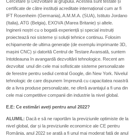
Cercetare și Dezvoltare al grupului. Acestea sunt testate și
certificate de către instituții acreditate internațional cum ar fi
IFT Rosenheim (Germania), A.M.M.A. (SUA), Istituto Jordano
(Italia), ATG (Belgia), EXOVA (Marea Britanie) și altele.
Inginerii noștri cu o bogată experiență și special instruiți
proiectează noi sisteme și soluții tehnice continuu. Folosim
echipamente de ultima generație (de exemplu imprimante 3D,
mașini CNC) și datorită Centrul de Testare Avansată, suntem
întotdeauna în avangardă dezvoltării tehnologice. Recent am
dezvoltat unul din cele mai sofisticate sisteme personalizate
de ferestre pentru sediul central Google, din New York. Nivelul
tehnologic de care dispunem împreună cu capacitatea noastră
de a livra produse personalizate, ne oferă avantajul a fi una din
cele mai competitive companii din industrie la nivel global.
E.E: Ce estimări aveți pentru anul 2022?
ALUMIL:
Dacă e să ne raportăm la previziunile optimiste de la
nivel global, dar și la previziunile economice ale CE pentru
România, anul 2022 se arată a fi unul mai moderat față de anul