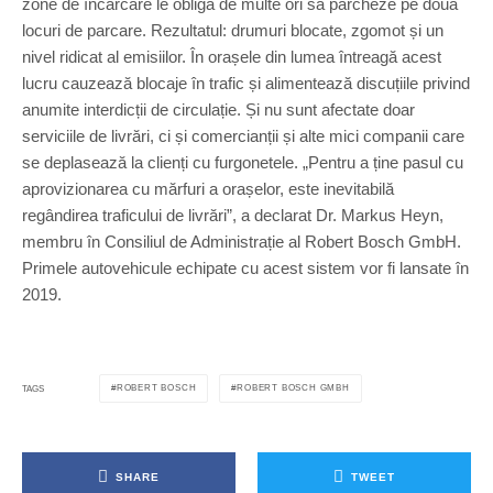
zone de încărcare le obligă de multe ori să parcheze pe două
locuri de parcare. Rezultatul: drumuri blocate, zgomot și un
nivel ridicat al emisiilor. În orașele din lumea întreagă acest
lucru cauzează blocaje în trafic și alimentează discuțiile privind
anumite interdicții de circulație. Și nu sunt afectate doar
serviciile de livrări, ci și comercianții și alte mici companii care
se deplasează la clienți cu furgonetele. „Pentru a ține pasul cu
aprovizionarea cu mărfuri a orașelor, este inevitabilă
regândirea traficului de livrări”, a declarat Dr. Markus Heyn,
membru în Consiliul de Administrație al Robert Bosch GmbH.
Primele autovehicule echipate cu acest sistem vor fi lansate în
2019.
ROBERT BOSCH
ROBERT BOSCH GMBH
TAGS
SHARE
TWEET