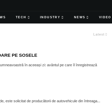
EWS
TECH
INDUSTRY
NEWS
VIDEO
Latest
OARE PE SOSELE
 dumneavoastră în aceeași zi: avântul pe care îl înregistrează
e, este solicitat de producătorii de autovehicule din întreaga...