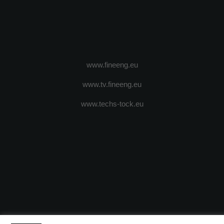
www.fineeng.eu
www.tv.fineeng.eu
www.techs-tock.eu
(c) 2024 - FineEngineeringMagazine. All rights reserved.
DESPRE N