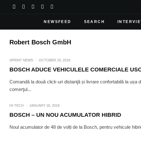
NEWSFEED
SEARCH
INTERVI
Robert Bosch GmbH
SPRINT NEWS
·
OCTOBER 19, 2018
BOSCH ADUCE VEHICULELE COMERCIALE US
Comandă la două click-uri distanţă și livrare confortabilă la ușa
comerţul...
HI-TECH
·
JANUARY 18, 2018
BOSCH – UN NOU ACUMULATOR HIBRID
Noul acumulator de 48 de volți de la Bosch, pentru vehicule hibrid