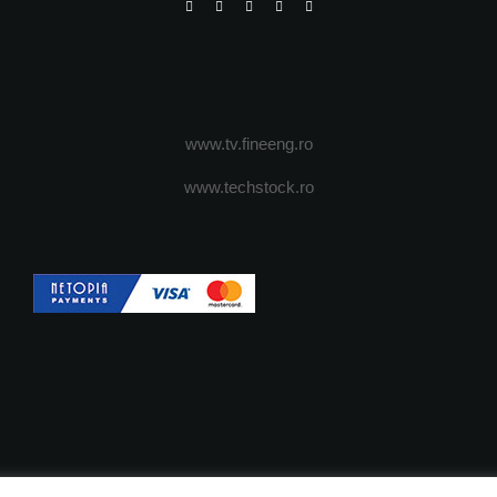
www.tv.fineeng.ro
www.techstock.ro
OI
ADVERTISING
JOBS
DESPRE COOKIES
POLIT