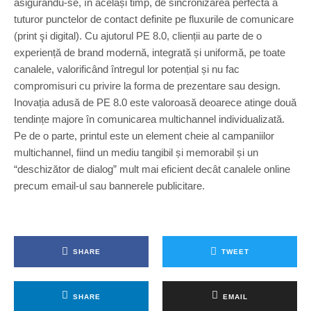
asigurându-se, în același timp, de sincronizarea perfectă a
tuturor punctelor de contact definite pe fluxurile de comunicare
(print şi digital). Cu ajutorul PE 8.0, clienții au parte de o
experiență de brand modernă, integrată și uniformă, pe toate
canalele, valorificând întregul lor potențial și nu fac
compromisuri cu privire la forma de prezentare sau design.
Inovația adusă de PE 8.0 este valoroasă deoarece atinge două
tendințe majore în comunicarea multichannel individualizată.
Pe de o parte, printul este un element cheie al campaniilor
multichannel, fiind un mediu tangibil și memorabil și un
“deschizător de dialog” mult mai eficient decât canalele online
precum email-ul sau bannerele publicitare.
SHARE
TWEET
SHARE
EMAIL