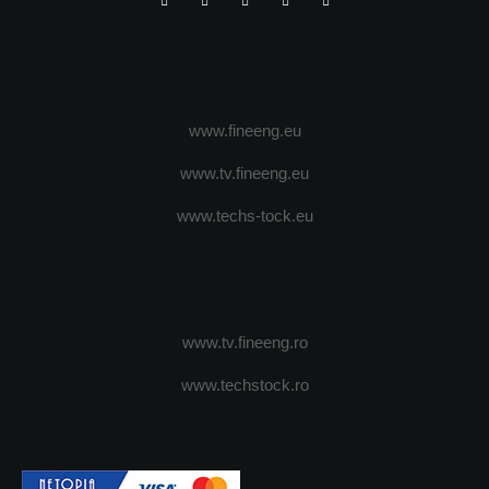
www.fineeng.eu
www.tv.fineeng.eu
www.techs-tock.eu
www.tv.fineeng.ro
www.techstock.ro