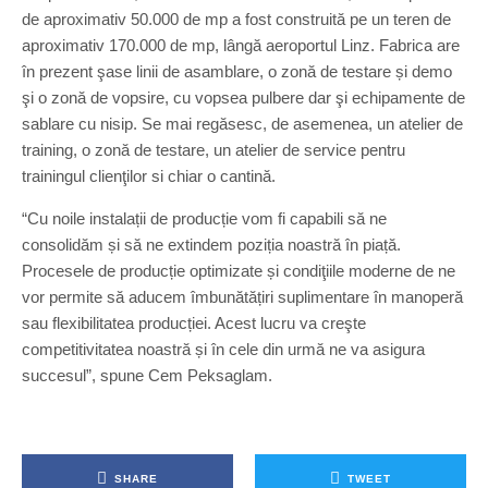
de aproximativ 50.000 de mp a fost construită pe un teren de
aproximativ 170.000 de mp, lângă aeroportul Linz. Fabrica are
în prezent şase linii de asamblare, o zonă de testare și demo
şi o zonă de vopsire, cu vopsea pulbere dar şi echipamente de
sablare cu nisip. Se mai regăsesc, de asemenea, un atelier de
training, o zonă de testare, un atelier de service pentru
trainingul clienţilor si chiar o cantină.
“Cu noile instalații de producție vom fi capabili să ne
consolidăm și să ne extindem poziția noastră în piață.
Procesele de producție optimizate și condiţiile moderne de ne
vor permite să aducem îmbunătățiri suplimentare în manoperă
sau flexibilitatea producției. Acest lucru va creşte
competitivitatea noastră și în cele din urmă ne va asigura
succesul”, spune Cem Peksaglam.
SHARE
TWEET