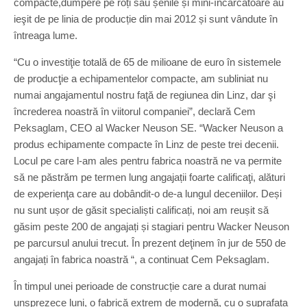
compacte,dumpere pe roți sau șenile și mini-încărcătoare au
ieşit de pe linia de producție din mai 2012 și sunt vândute în
întreaga lume.
“Cu o investiţie totală de 65 de milioane de euro în sistemele
de producţie a echipamentelor compacte, am subliniat nu
numai angajamentul nostru faţă de regiunea din Linz, dar şi
încrederea noastră în viitorul companiei”, declară Cem
Peksaglam, CEO al Wacker Neuson SE. “Wacker Neuson a
produs echipamente compacte în Linz de peste trei decenii.
Locul pe care l-am ales pentru fabrica noastră ne va permite
să ne păstrăm pe termen lung angajații foarte calificaţi, alături
de experienţa care au dobândit-o de-a lungul deceniilor. Deși
nu sunt ușor de găsit specialiști calificați, noi am reușit să
găsim peste 200 de angajați și stagiari pentru Wacker Neuson
pe parcursul anului trecut. În prezent deţinem în jur de 550 de
angajați în fabrica noastră “, a continuat Cem Peksaglam.
În timpul unei perioade de construcție care a durat numai
unsprezece luni, o fabrică extrem de modernă, cu o suprafata