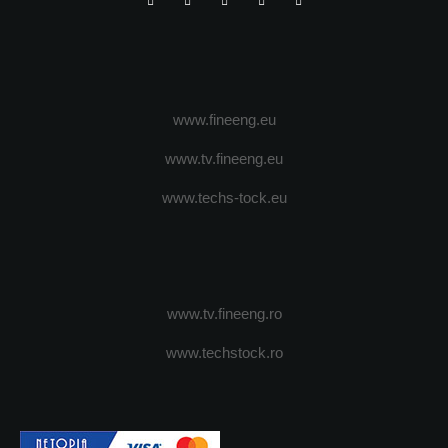
www.fineeng.eu
www.tv.fineeng.eu
www.techs-tock.eu
www.tv.fineeng.ro
www.techstock.ro