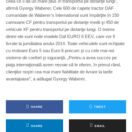
ceea ce îi dă un mare plus în transportul pe distanţe lungi”,
afirmă Gyorgy Waberer. Cele 600 de capete tractor DAF
comandate de Waberer’s International sunt împărţite în 150
camioane CF pentru transportul pe distanţe medii şi 450 de
vehicule XF pentru transportul pe distanţe lungi. O treime
dintre ele sunt noile modele Daf EURO 6 EEV, care vor fi
livrate la jumătatea anului 2014. Toate vehiculele sunt echipate
cu motoare Euro 5 sau Euro 6 precum şi cu cele mai noi
sisteme de confort şi siguranţă. „Pentru a avea succes pe
piaţa internaţională avem nevoie să le oferim, în primul rând,
clienţilor noştri cea mai mare fiabilitate de livrare la tarife
avantajoase”, a adăugat Gyorgy Waberer.
SHARE
TWEET
SHARE
EMAIL