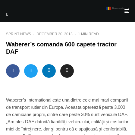
Romanian
▼
SPRINT NEWS
·
DECEMBER 20, 2013
·
1 MIN READ
Waberer’s comanda 600 capete tractor
DAF
Waberer’s International este una dintre cele mai mari companii
de transport rutier din Europa. Aceasta operează peste 3.000
de camioane proprii, dintre care peste 30% sunt vehicule DAF.
„Am ales DAF datorită fiabilităţii vehiculului, calităţii şi costurilor
mici de întreţinere, dar şi pentru că e spaţioasă şi confortabilă,