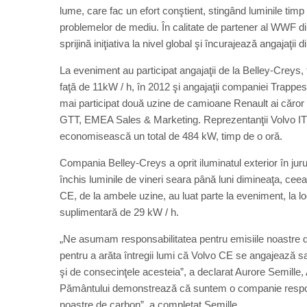
lume, care fac un efort conştient, stingând luminile timp
problemelor de mediu. În calitate de partener al WWF di
sprijină iniţiativa la nivel global şi încurajează angajaţii 
La eveniment au participat angajaţii de la Belley-Creys
faţă de 11kW / h, în 2012 şi angajaţii companiei Trapp
mai participat două uzine de camioane Renault ai căror
GTT, EMEA Sales & Marketing. Reprezentanţii Volvo IT 
economisească un total de 484 kW, timp de o oră.
Compania Belley-Creys a oprit iluminatul exterior în jurul 
închis luminile de vineri seara până luni dimineaţa, cee
CE, de la ambele uzine, au luat parte la eveniment, la l
suplimentară de 29 kW / h.
„Ne asumam responsabilitatea pentru emisiile noastre de 
pentru a arăta întregii lumi că Volvo CE se angajează sa
şi de consecinţele acesteia”, a declarat Aurore Semille,
Pământului demonstrează că suntem o companie respons
noastre de carbon”, a completat Semille.