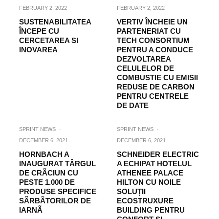
FEBRUARY 2, 2022
FEBRUARY 2, 2022
SUSTENABILITATEA
VERTIV ÎNCHEIE UN
ÎNCEPE CU
PARTENERIAT CU
CERCETAREA SI
TECH CONSORTIUM
INOVAREA
PENTRU A CONDUCE
DEZVOLTAREA
CELULELOR DE
COMBUSTIE CU EMISII
REDUSE DE CARBON
PENTRU CENTRELE
DE DATE
SPRINT NEWS
·
SPRINT NEWS
·
DECEMBER 6, 2021
DECEMBER 6, 2021
HORNBACH A
SCHNEIDER ELECTRIC
INAUGURAT TÂRGUL
A ECHIPAT HOTELUL
DE CRÃCIUN CU
ATHENEE PALACE
PESTE 1.000 DE
HILTON CU NOILE
PRODUSE SPECIFICE
SOLUȚII
SÃRBÃTORILOR DE
ECOSTRUXURE
IARNÃ
BUILDING PENTRU