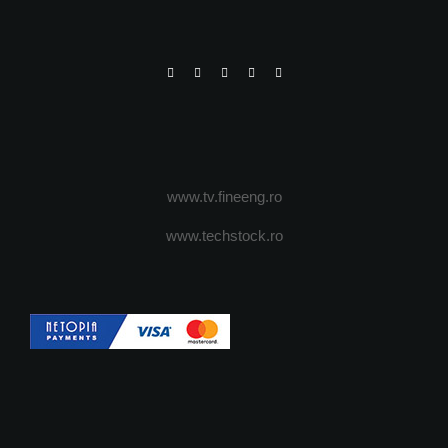
www.tv.fineeng.ro
www.techstock.ro