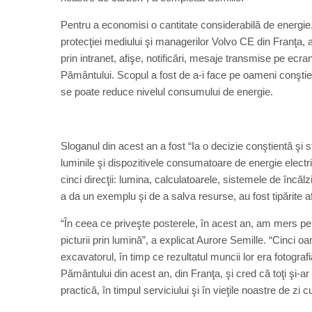
Pentru a economisi o cantitate considerabilă de energi
protecţiei mediului şi managerilor Volvo CE din Franţa, a 
prin intranet, afişe, notificări, mesaje transmise pe ecr
Pământului. Scopul a fost de a-i face pe oameni conştienţ
se poate reduce nivelul consumului de energie.
Sloganul din acest an a fost “Ia o decizie conştientă şi
luminile şi dispozitivele consumatoare de energie electr
cinci direcţii: lumina, calculatoarele, sistemele de încă
a da un exemplu şi de a salva resurse, au fost tipărite af
“În ceea ce priveşte posterele, în acest an, am mers pe
picturii prin lumină”, a explicat Aurore Semille. “Cinci 
excavatorul, în timp ce rezultatul muncii lor era fotograf
Pământului din acest an, din Franţa, şi cred că toţi şi-
practică, în timpul serviciului şi în vieţile noastre de zi 