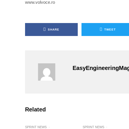
www.volvoce.ro
SHARE
TWEET
EasyEngineeringMa
Related
SPRINT NEWS
·
SPRINT NEWS
·