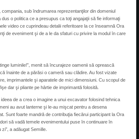
e, compania, sub îndrumarea reprezentanţilor din domeniul
dus o politica ce a presupus ca toţi angajaţii să fie informaţi
anele video ce cuprindeau detalii referitoare la ce înseamnă Ora
i de eveniment şi de a le da sfaturi cu privire la modul în care
 stinge luminile!”, menit să încurajeze oamenii să oprească
ică înainte de a părăsi o cameră sau clădire. Au fost vizate
lzire, imprimantele şi aparatele de mici dimensiuni. Cu scopul de
işe dar şi pliante pe hârtie de imprimantă folosită.
 ideea de a crea o imagine a unui excavator folosind tehnica
oameni au avut lanterne şi le-au mişcat pentru a desena
iat. Sunt foarte mandră de contribuţia fiecărui participant la Ora
ar dori să vadă temele evenimentului puse în continuare în
cu zi”, a adăugat Semille.