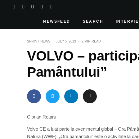
NEWSFEED
SEARCH
INTERVI
SPRINT NEWS
·
JULY 5, 2013
·
2 MIN READ
VOLVO – particip
Pamântului”
Ciprian Rotaru
Volvo CE a luat parte la evenimentul global – Ora Pămân
Natură (WWF). „Ora pământului” este o activitate la car