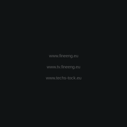
www.fineeng.eu
www.tv.fineeng.eu
www.techs-tock.eu