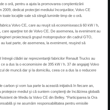
 de o oră, pentru a ajuta la promovarea conştientizării
n 2009, dedicat protecţiei mediului înconjurător, Volvo CE
din toate locaţiile sale să stingă luminile timp de o oră.
, fabrica Volvo CE, care au reuşit să economisească 60 kW / h,
es, care aparţine tot de Volvo CE. De asemenea, la eveniment au
 ingineri proiectează grupul motopropulsor din cadrul GTO,
au luat parte, de asemenea, la eveniment, reuşind să
întregii clădiri iar reprezentanţii fabricilor Renault Trucks au
a ce a dus la o economisire de 395 kW / h. 37 de angajaţi Volvo
ocul de muncă dar şi la domiciliu, ceea ce a dus la o reducere
carbon şi vom lua parte la această iniţiativă în fiecare an,
 protejeze mediul şi că suntem conştienţi de încălzirea globală
 Asistent de Mediu la Volvo CE din Belley. “Participarea la Ora
abilă şi ne asumăm responsabilitatea pentru emisiile