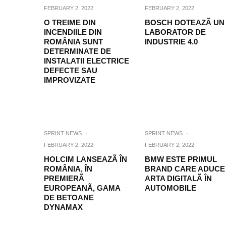
FEBRUARY 2, 2022
FEBRUARY 2, 2022
O TREIME DIN
BOSCH DOTEAZÃ UN
INCENDIILE DIN
LABORATOR DE
ROMÂNIA SUNT
INDUSTRIE 4.0
DETERMINATE DE
INSTALATII ELECTRICE
DEFECTE SAU
IMPROVIZATE
SPRINT NEWS
·
SPRINT NEWS
·
FEBRUARY 2, 2022
FEBRUARY 2, 2022
HOLCIM LANSEAZÃ ÎN
BMW ESTE PRIMUL
ROMÂNIA, ÎN
BRAND CARE ADUCE
PREMIERÃ
ARTA DIGITALÃ ÎN
EUROPEANÃ, GAMA
AUTOMOBILE
DE BETOANE
DYNAMAX