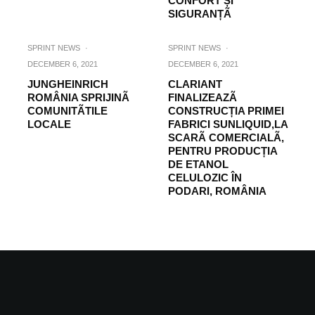
CONFORT ȘI
SIGURANȚÃ
SPRINT NEWS
·
SPRINT NEWS
·
DECEMBER 6, 2021
DECEMBER 6, 2021
JUNGHEINRICH
CLARIANT
ROMÂNIA SPRIJINÃ
FINALIZEAZÃ
COMUNITÃTILE
CONSTRUCȚIA PRIMEI
LOCALE
FABRICI SUNLIQUID,LA
SCARÃ COMERCIALÃ,
PENTRU PRODUCȚIA
DE ETANOL
CELULOZIC ÎN
PODARI, ROMÂNIA