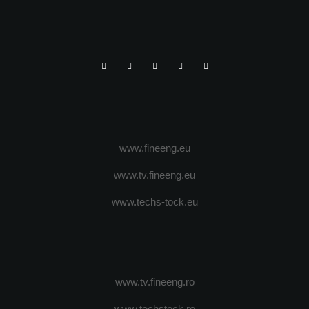
www.fineeng.eu
www.tv.fineeng.eu
www.techs-tock.eu
www.tv.fineeng.ro
www.techstock.ro