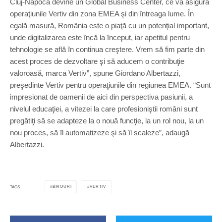
Cluj-Napoca devine un Global Business Center, ce va asigura
operaţiunile Vertiv din zona EMEA şi din întreaga lume. În
egală masură, România este o piaţă cu un potenţial important,
unde digitalizarea este încă la început, iar apetitul pentru
tehnologie se află în continua creştere. Vrem să fim parte din
acest proces de dezvoltare şi să aducem o contribuţie
valoroasă, marca Vertiv”, spune Giordano Albertazzi,
preşedinte Vertiv pentru operaţiunile din regiunea EMEA. “Sunt
impresionat de oamenii de aici din perspectiva pasiunii, a
nivelul educaţiei, a vitezei la care profesioniştii români sunt
pregătiţi să se adapteze la o nouă funcţie, la un rol nou, la un
nou proces, să îl automatizeze şi să îl scaleze”, adaugă
Albertazzi.
BIROURI
VERTIV
TAGS