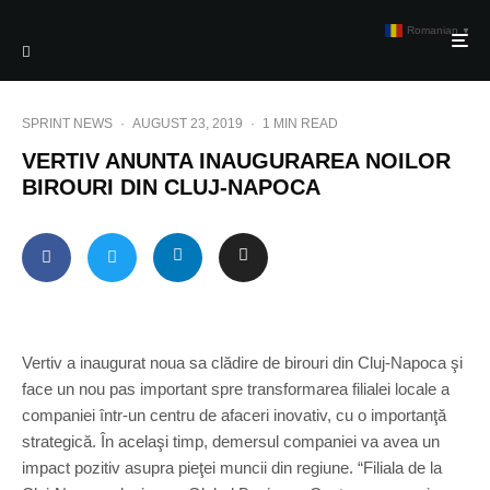
Romanian
▼
SPRINT NEWS
·
AUGUST 23, 2019
·
1 MIN READ
VERTIV ANUNTA INAUGURAREA NOILOR
BIROURI DIN CLUJ-NAPOCA
Vertiv a inaugurat noua sa clădire de birouri din Cluj-Napoca şi
face un nou pas important spre transformarea filialei locale a
companiei într-un centru de afaceri inovativ, cu o importanţă
strategică. În acelaşi timp, demersul companiei va avea un
impact pozitiv asupra pieţei muncii din regiune. “Filiala de la