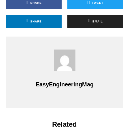
SHARE
TWEET
SHARE
EMAIL
EasyEngineeringMag
Related