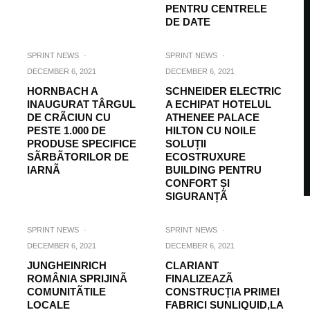
PENTRU CENTRELE
DE DATE
SPRINT NEWS
·
SPRINT NEWS
·
DECEMBER 6, 2021
DECEMBER 6, 2021
HORNBACH A
SCHNEIDER ELECTRIC
INAUGURAT TÂRGUL
A ECHIPAT HOTELUL
DE CRÃCIUN CU
ATHENEE PALACE
PESTE 1.000 DE
HILTON CU NOILE
PRODUSE SPECIFICE
SOLUȚII
SÃRBÃTORILOR DE
ECOSTRUXURE
IARNÃ
BUILDING PENTRU
CONFORT ȘI
SIGURANȚÃ
SPRINT NEWS
·
SPRINT NEWS
·
DECEMBER 6, 2021
DECEMBER 6, 2021
JUNGHEINRICH
CLARIANT
ROMÂNIA SPRIJINÃ
FINALIZEAZÃ
COMUNITÃTILE
CONSTRUCȚIA PRIMEI
LOCALE
FABRICI SUNLIQUID,LA