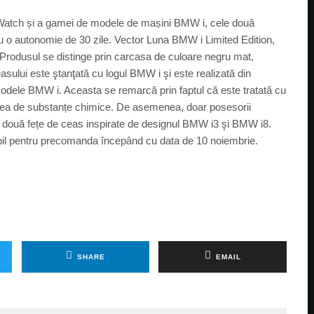
 Watch și a gamei de modele de mașini BMW i, cele două
 cu o autonomie de 30 zile. Vector Luna BMW i Limited Edition,
i. Produsul se distinge prin carcasa de culoare negru mat,
asului este ştanţată cu logul BMW i şi este realizată din
 modele BMW i. Aceasta se remarcă prin faptul că este tratată cu
zarea de substanțe chimice. De asemenea, doar posesorii
 de două fețe de ceas inspirate de designul BMW i3 şi BMW i8.
ibil pentru precomanda începând cu data de 10 noiembrie.
SHARE
EMAIL