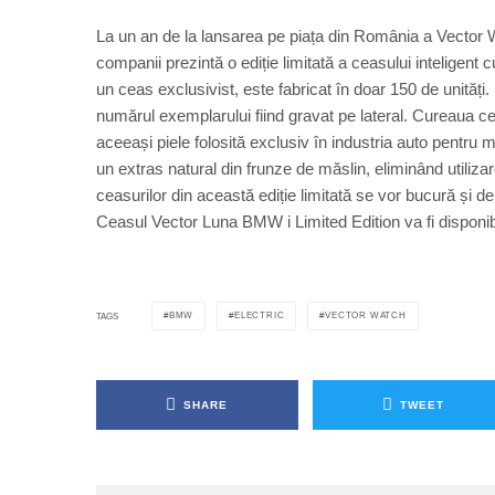
La un an de la lansarea pe piața din România a Vector
companii prezintă o ediție limitată a ceasului inteligent
un ceas exclusivist, este fabricat în doar 150 de unităț
numărul exemplarului fiind gravat pe lateral. Cureaua ce
aceeași piele folosită exclusiv în industria auto pentru
un extras natural din frunze de măslin, eliminând utili
ceasurilor din această ediție limitată se vor bucură și
Ceasul Vector Luna BMW i Limited Edition va fi dispon
BMW
ELECTRIC
VECTOR WATCH
TAGS
SHARE
TWEET