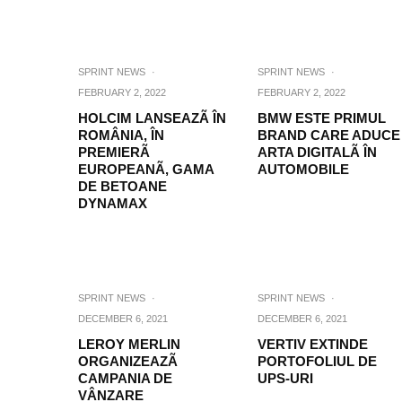
SPRINT NEWS
·
SPRINT NEWS
·
FEBRUARY 2, 2022
FEBRUARY 2, 2022
HOLCIM LANSEAZÃ ÎN
BMW ESTE PRIMUL
ROMÂNIA, ÎN
BRAND CARE ADUCE
PREMIERÃ
ARTA DIGITALÃ ÎN
EUROPEANÃ, GAMA
AUTOMOBILE
DE BETOANE
DYNAMAX
SPRINT NEWS
·
SPRINT NEWS
·
DECEMBER 6, 2021
DECEMBER 6, 2021
LEROY MERLIN
VERTIV EXTINDE
ORGANIZEAZÃ
PORTOFOLIUL DE
CAMPANIA DE
UPS-URI
VÂNZARE