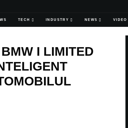
EWS
TECH
INDUSTRY
NEWS
VIDEO
BMW I LIMITED
INTELIGENT
UTOMOBILUL