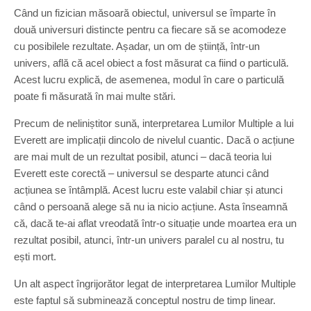
Când un fizician măsoară obiectul, universul se împarte în
două universuri distincte pentru ca fiecare să se acomodeze
cu posibilele rezultate. Așadar, un om de știință, într-un
univers, află că acel obiect a fost măsurat ca fiind o particulă.
Acest lucru explică, de asemenea, modul în care o particulă
poate fi măsurată în mai multe stări.
Precum de neliniștitor sună, interpretarea Lumilor Multiple a lui
Everett are implicații dincolo de nivelul cuantic. Dacă o acțiune
are mai mult de un rezultat posibil, atunci – dacă teoria lui
Everett este corectă – universul se desparte atunci când
acțiunea se întâmplă. Acest lucru este valabil chiar și atunci
când o persoană alege să nu ia nicio acțiune. Asta înseamnă
că, dacă te-ai aflat vreodată într-o situație unde moartea era un
rezultat posibil, atunci, într-un univers paralel cu al nostru, tu
ești mort.
Un alt aspect îngrijorător legat de interpretarea Lumilor Multiple
este faptul să subminează conceptul nostru de timp linear.