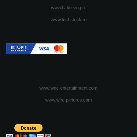
www.tv.fineeng.ro
www.techstock.ro
www.wire-entertainment.com
www.wire-pictures.com