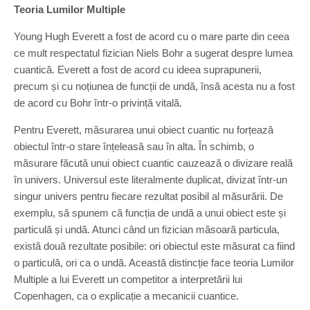
Teoria Lumilor Multiple
Young Hugh Everett a fost de acord cu o mare parte din ceea
ce mult respectatul fizician Niels Bohr a sugerat despre lumea
cuantică. Everett a fost de acord cu ideea suprapunerii,
precum și cu noțiunea de funcții de undă, însă acesta nu a fost
de acord cu Bohr într-o privință vitală.
Pentru Everett, măsurarea unui obiect cuantic nu forțează
obiectul într-o stare înțeleasă sau în alta. În schimb, o
măsurare făcută unui obiect cuantic cauzează o divizare reală
în univers. Universul este literalmente duplicat, divizat într-un
singur univers pentru fiecare rezultat posibil al măsurării. De
exemplu, să spunem că funcția de undă a unui obiect este și
particulă și undă. Atunci când un fizician măsoară particula,
există două rezultate posibile: ori obiectul este măsurat ca fiind
o particulă, ori ca o undă. Această distincție face teoria Lumilor
Multiple a lui Everett un competitor a interpretării lui
Copenhagen, ca o explicație a mecanicii cuantice.