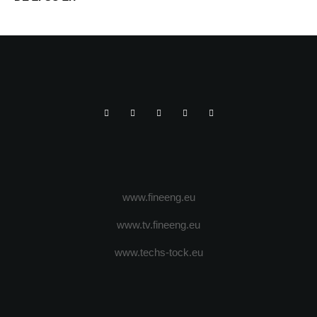
www.fineeng.eu
www.tv.fineeng.eu
www.techs-tock.eu