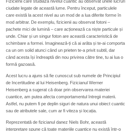
Fizicienii care studiază nivelul cuantic au observat unele lucruri
ciudate legate de această lume. Pentru început, particulele
care există la acest nivel au un mod de a lua diferite forme în
mod arbitrar. De exemplu, fizicienii au observat fotoni –
pachete mici de lumină – care acționează ca niște particule și
unde. Chiar și un singur foton are această caracteristică de
schimbare a formei. Imaginează-ți că ai arăta și te-ai comporta
ca un om solid atunci când un prieten te-a privit subtil, dar
când acesta își îndreaptă din nou privirea către tine, tu ai lua o
formă gazoasă.
Acest lucru a ajuns să fie cunoscut sub numele de Principiul
de Incertitudine al lui Heisenberg. Fizicianul Werner
Heisenberg a sugerat că doar prin observarea materiei
cuantice, am putea afecta comportamentul întregii materii.
Astfel, nu putem fi pe deplin siguri de natura unui obiect cuantic
sau de atributele sale, cum ar fi viteza și locația.
Reprezentată de fizicianul danez Niels Bohr, această
interpretare spune că toate materiile cuantice nu există într-o