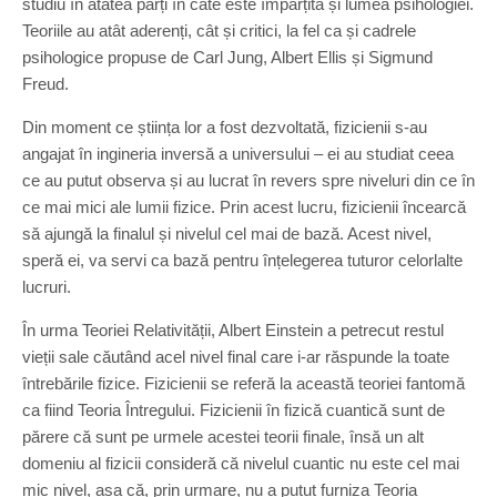
studiu în atâtea părți în câte este împărțită și lumea psihologiei.
Teoriile au atât aderenți, cât și critici, la fel ca și cadrele
psihologice propuse de Carl Jung, Albert Ellis și Sigmund
Freud.
Din moment ce știința lor a fost dezvoltată, fizicienii s-au
angajat în ingineria inversă a universului – ei au studiat ceea
ce au putut observa și au lucrat în revers spre niveluri din ce în
ce mai mici ale lumii fizice. Prin acest lucru, fizicienii încearcă
să ajungă la finalul și nivelul cel mai de bază. Acest nivel,
speră ei, va servi ca bază pentru înțelegerea tuturor celorlalte
lucruri.
În urma Teoriei Relativității, Albert Einstein a petrecut restul
vieții sale căutând acel nivel final care i-ar răspunde la toate
întrebările fizice. Fizicienii se referă la această teoriei fantomă
ca fiind Teoria Întregului. Fizicienii în fizică cuantică sunt de
părere că sunt pe urmele acestei teorii finale, însă un alt
domeniu al fizicii consideră că nivelul cuantic nu este cel mai
mic nivel, așa că, prin urmare, nu a putut furniza Teoria