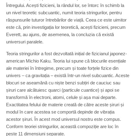
Întregului. Acești fizicieni, la rândul lor, se întorc în schimb la
un nivel teoretic subcuantic, numit teoria stringurilor, pentru
răspunsurile tuturor întrebărilor de viață. Ceea ce este uimitor
este că, prin investigația lor teoretică, acești fizicieni, precum
Everett, au ajuns, de asemenea, la concluzia că există
universuri paralele.
Teoria stringurilor a fost dezvoltată inițial de fizicianul japonez-
american Michio Kaku. Teoria lui spune că blocurile esențiale
ale materiei în întregime, precum și toate forțele fizice din
univers – ca gravitația – există într-un nivel subcuantic. Aceste
blocuri se aseamănă cu niște benzi subțiri de cauciuc sau
șiruri care alcătuiesc quarci (particule cuantice) și apoi se
transformă în electroni, atomi, celule și așa mai departe.
Exactitatea felului de materie creată de către aceste șiruri și
modul în care acestea se comportă depinde de vibrația
acestor șiruri. În acest mod universul nostru este compus.
Conform teoriei stringurilor, această compoziție are loc în
peste 11 dimensiuni separate.