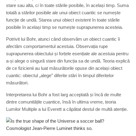
stare sau alta, ci în toate stările posibile, în același timp. Suma
totală a stărilor posibile ale unui obiect cuantic se numește
funcție de undă. Starea unui obiect existent în toate stările
posibile în același timp se numește suprapunerea acesteia.
Potrivit lui Bohr, atunci când observăm un obiect cuantic îi
afectăm comportamentul acestuia. Observația rupe
suprapunerea obiectului și forțele esențiale ale acestuia pentru
a-și alege o singură stare din funcția sa de undă. Teoria explică
de ce fizicienii au luat măsurătorile opuse din același obiect
cuantic: obiectul „alege” diferite stări în timpul diferitelor
măsurători.
Interpretarea lui Bohr a fost larg acceptată și încă de multe
dintre comunitățile cuantice, însă în ultima vreme, teoria
Lumilor Multiple a lui Everett a căpătat destul de multă atenție.