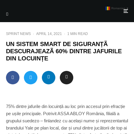
Romanian
▼
SPRINT NEWS
·
APRIL 14, 2021
·
1 MIN READ
UN SISTEM SMART DE SIGURANȚÃ
DESCURAJEAZÃ 60% DINTRE JAFURILE
DIN LOCUINȚE
75% dintre jafurile din locuință au loc prin accesul prin efracție
pe ușile principale. Potrivit ASSA ABLOY România, filială a
grupului suedezo – finlandez cu același nume și reprezentantul
brandului Yale pe plan local, dar și unul dintre jucătorii de top ai