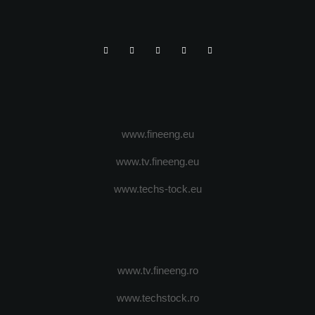
www.fineeng.eu
www.tv.fineeng.eu
www.techs-tock.eu
www.tv.fineeng.ro
www.techstock.ro