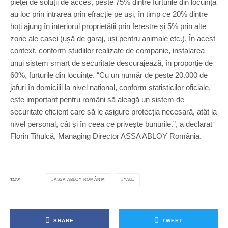
pieței de soluții de acces, peste 75% dintre furturile din locuință
au loc prin intrarea prin efracție pe uși, în timp ce 20% dintre
hoți ajung în interiorul proprietății prin ferestre și 5% prin alte
zone ale casei (ușă de garaj, uși pentru animale etc.). În acest
context, conform studiilor realizate de companie, instalarea
unui sistem smart de securitate descurajează, în proporție de
60%, furturile din locuințe. “Cu un număr de peste 20.000 de
jafuri în domicilii la nivel național, conform statisticilor oficiale,
este important pentru români să aleagă un sistem de
securitate eficient care să le asigure protecția necesară, atât la
nivel personal, cât și în ceea ce privește bunurile.”, a declarat
Florin Tihulcă, Managing Director ASSA ABLOY România.
ASSA ABLOY ROMÂNIA
YALE
TAGS
SHARE
TWEET