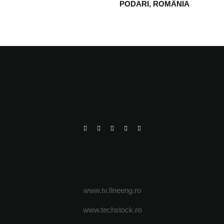
PODARI, ROMÂNIA
www.tv.fineeng.ro
www.techstock.ro