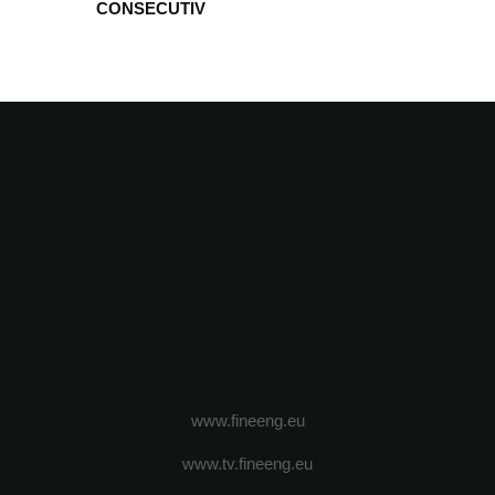
CONSECUTIV
www.fineeng.eu
www.tv.fineeng.eu