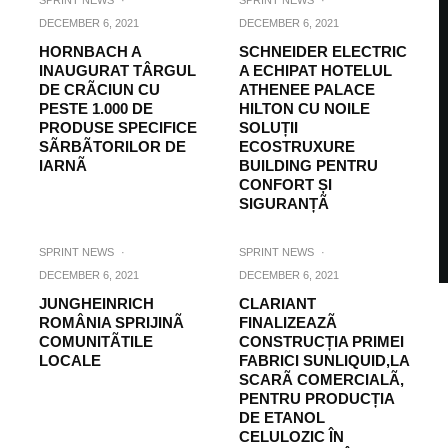
SPRINT NEWS
·
SPRINT NEWS
·
DECEMBER 6, 2021
DECEMBER 6, 2021
HORNBACH A
SCHNEIDER ELECTRIC
INAUGURAT TÂRGUL
A ECHIPAT HOTELUL
DE CRÃCIUN CU
ATHENEE PALACE
PESTE 1.000 DE
HILTON CU NOILE
PRODUSE SPECIFICE
SOLUȚII
SÃRBÃTORILOR DE
ECOSTRUXURE
IARNÃ
BUILDING PENTRU
CONFORT ȘI
SIGURANȚÃ
SPRINT NEWS
·
SPRINT NEWS
·
DECEMBER 6, 2021
DECEMBER 6, 2021
JUNGHEINRICH
CLARIANT
ROMÂNIA SPRIJINÃ
FINALIZEAZÃ
COMUNITÃTILE
CONSTRUCȚIA PRIMEI
LOCALE
FABRICI SUNLIQUID,LA
SCARÃ COMERCIALÃ,
PENTRU PRODUCȚIA
DE ETANOL
CELULOZIC ÎN