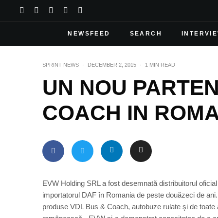
NEWSFEED
SEARCH
INTERVI
SPRINT NEWS
·
DECEMBER 2, 2015
·
1 MIN READ
UN NOU PARTEN
COACH IN ROMA
EVW Holding SRL a fost desemnată distribuitorul ofici
importatorul DAF în Romania de peste douăzeci de ani.
produse VDL Bus & Coach, autobuze rulate şi de toate 