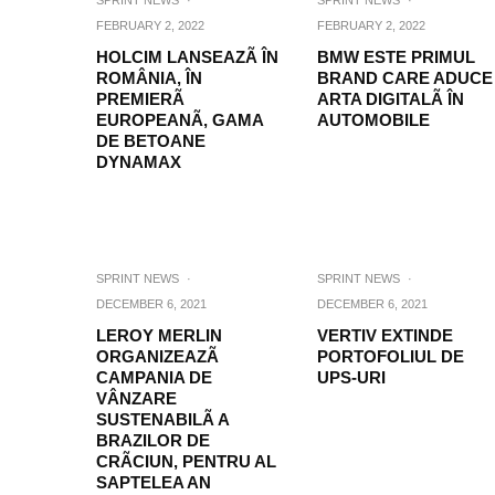
SPRINT NEWS
·
SPRINT NEWS
·
FEBRUARY 2, 2022
FEBRUARY 2, 2022
HOLCIM LANSEAZÃ ÎN
BMW ESTE PRIMUL
ROMÂNIA, ÎN
BRAND CARE ADUCE
PREMIERÃ
ARTA DIGITALÃ ÎN
EUROPEANÃ, GAMA
AUTOMOBILE
DE BETOANE
DYNAMAX
SPRINT NEWS
·
SPRINT NEWS
·
DECEMBER 6, 2021
DECEMBER 6, 2021
LEROY MERLIN
VERTIV EXTINDE
ORGANIZEAZÃ
PORTOFOLIUL DE
CAMPANIA DE
UPS-URI
VÂNZARE
SUSTENABILÃ A
BRAZILOR DE
CRÃCIUN, PENTRU AL
SAPTELEA AN