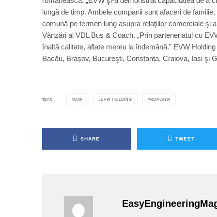
românească. „EVW şi-a demonstrat capacitatea de a cr
lungă de timp. Ambele companii sunt afaceri de familie, 
comună pe termen lung asupra relaţiilor comerciale şi a r
Vânzări al VDL Bus & Coach. „Prin parteneriatul cu EVW, 
înaltă calitate, aflate mereu la îndemână.” EVW Holding 
Bacău, Brașov, Bucureşti, Constanța, Craiova, Iași şi Gi
DAF
EVW HOLDING
ROMANIA
TAGS
SHARE
TWEET
EasyEngineeringMa