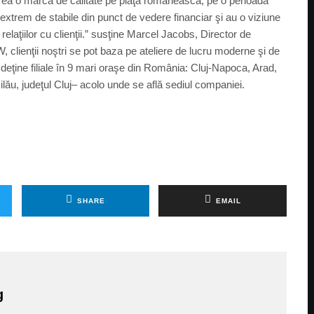
ea o marcă de calitate pe piaţa românească, pe o perioadă
extrem de stabile din punct de vedere financiar şi au o viziune
elaţiilor cu clienţii.” susţine Marcel Jacobs, Director de
clienţii noştri se pot baza pe ateliere de lucru moderne şi de
deţine filiale în 9 mari oraşe din România: Cluj-Napoca, Arad,
lău, judeţul Cluj– acolo unde se află sediul companiei.
SHARE
EMAIL
g