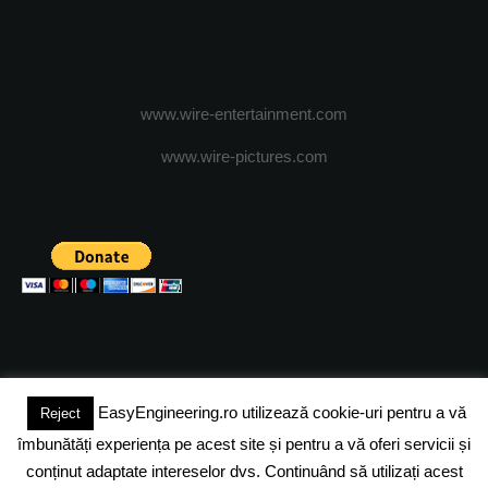
www.wire-entertainment.com
www.wire-pictures.com
EasyEngineering.ro utilizează cookie-uri pentru a vă
Reject
(c) 2024 - FineEngineeringMagazine. All rights reserved.
îmbunătăți experiența pe acest site și pentru a vă oferi servicii și
DESPRE NOI
ADVERTISING
JOBS
DESPRE COOKIES
conținut adaptate intereselor dvs. Continuând să utilizați acest