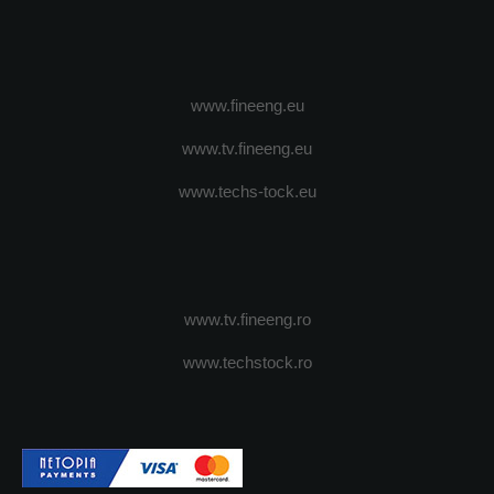
www.fineeng.eu
www.tv.fineeng.eu
www.techs-tock.eu
www.tv.fineeng.ro
www.techstock.ro