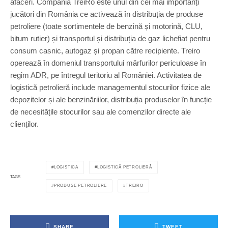
afaceri. Compania TreiRo este unul din cei mai importanți
jucători din România ce activează în distribuția de produse
petroliere (toate sortimentele de benzină și motorină, CLU,
bitum rutier) și transportul și distribuția de gaz lichefiat pentru
consum casnic, autogaz și propan către recipiente. Treiro
operează în domeniul transportului mărfurilor periculoase în
regim ADR, pe întregul teritoriu al României. Activitatea de
logistică petrolieră include managementul stocurilor fizice ale
depozitelor și ale benzinăriilor, distribuția produselor în funcție
de necesitățile stocurilor sau ale comenzilor directe ale
clienților.
LOGISTICA
LOGISTICĂ PETROLIERĂ
TAGS
PRODUSE PETROLIERE
TREIRO
SHARE
TWEET