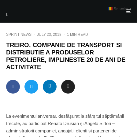
Romanian
▼
SPRINT NEWS
·
JULY 23, 2018
·
1 MIN READ
TREIRO, COMPANIE DE TRANSPORT SI
DISTRIBUTIE A PRODUSELOR
PETROLIERE, IMPLINESTE 20 DE ANI DE
ACTIVITATE
La evenimentul aniversar, desfășurat la sfârșitul săptămânii
trecute, au participat Renato Drusian și Angelo Sirtori –
administratorii companiei, angajați, clienți și parteneri de