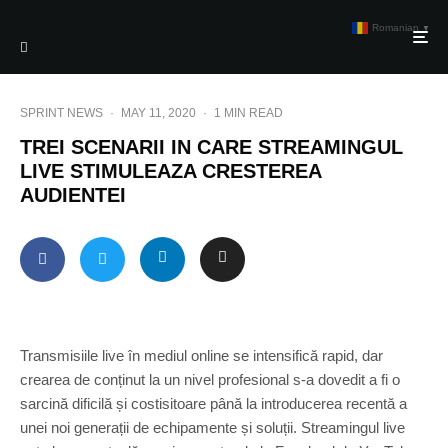
Romanian
▼
SPRINT NEWS
·
MAY 11, 2020
·
1 MIN READ
TREI SCENARII IN CARE STREAMINGUL
LIVE STIMULEAZA CRESTEREA
AUDIENTEI
Transmisiile live în mediul online se intensifică rapid, dar
crearea de conținut la un nivel profesional s-a dovedit a fi o
sarcină dificilă și costisitoare până la introducerea recentă a
unei noi generații de echipamente și soluții. Streamingul live