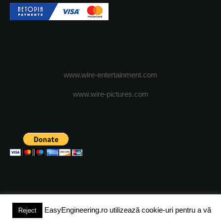
www.wire-entertainment.com
www.wire-pictures.com
EasyEngineering.ro utilizează cookie-uri pentru a vă
Reject
(c) 2024 - FineEngineeringMagazine. All rights reserved.