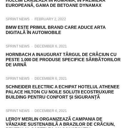
HOLCIM LANSEAZÃ ÎN ROMÂNIA, ÎN PREMIERÃ
EUROPEANÃ, GAMA DE BETOANE DYNAMAX
SPRINT NEWS
·
FEBRUARY 2, 2022
BMW ESTE PRIMUL BRAND CARE ADUCE ARTA
DIGITALÃ ÎN AUTOMOBILE
SPRINT NEWS
·
DECEMBER 6, 2021
HORNBACH A INAUGURAT TÂRGUL DE CRÃCIUN CU
PESTE 1.000 DE PRODUSE SPECIFICE SÃRBÃTORILOR
DE IARNÃ
SPRINT NEWS
·
DECEMBER 6, 2021
SCHNEIDER ELECTRIC A ECHIPAT HOTELUL ATHENEE
PALACE HILTON CU NOILE SOLUȚII ECOSTRUXURE
BUILDING PENTRU CONFORT ȘI SIGURANȚÃ
SPRINT NEWS
·
DECEMBER 6, 2021
LEROY MERLIN ORGANIZEAZÃ CAMPANIA DE
VÂNZARE SUSTENABILÃ A BRAZILOR DE CRÃCIUN,