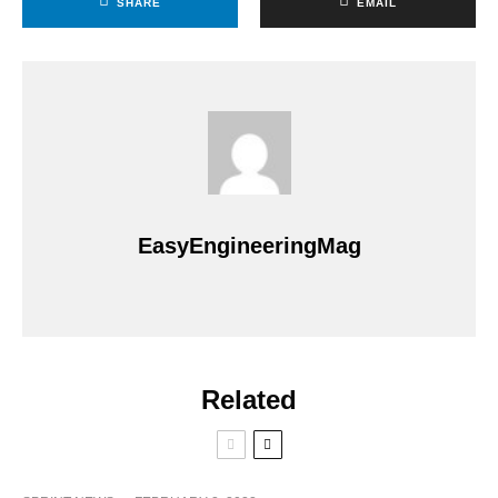
SHARE
EMAIL
EasyEngineeringMag
Related