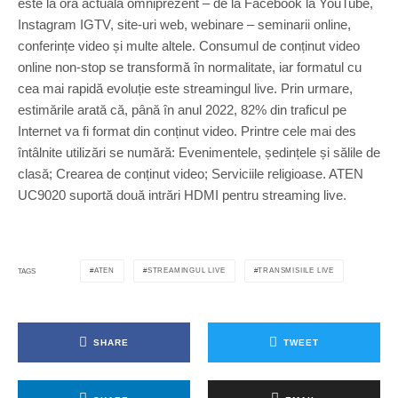
este la ora actuală omniprezent – de la Facebook la YouTube,
Instagram IGTV, site-uri web, webinare – seminarii online,
conferințe video și multe altele. Consumul de conținut video
online non-stop se transformă în normalitate, iar formatul cu
cea mai rapidă evoluție este streamingul live. Prin urmare,
estimările arată că, până în anul 2022, 82% din traficul pe
Internet va fi format din conținut video. Printre cele mai des
întâlnite utilizări se numără: Evenimentele, ședințele și sălile de
clasă; Crearea de conținut video; Serviciile religioase. ATEN
UC9020 suportă două intrări HDMI pentru streaming live.
ATEN
STREAMINGUL LIVE
TRANSMISIILE LIVE
TAGS
SHARE
TWEET