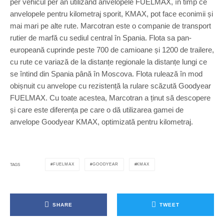
per vehicul per an utilizând anvelopele FUELMAX, în timp ce
anvelopele pentru kilometraj sporit, KMAX, pot face econimii și
mai mari pe alte rute. Marcotran este o companie de transport
rutier de marfă cu sediul central în Spania. Flota sa pan-
europeană cuprinde peste 700 de camioane și 1200 de trailere,
cu rute ce variază de la distanțe regionale la distanțe lungi ce
se întind din Spania până în Moscova. Flota rulează în mod
obișnuit cu anvelope cu rezistență la rulare scăzută Goodyear
FUELMAX. Cu toate acestea, Marcotran a ținut să descopere
și care este diferența pe care o dă utilizarea gamei de
anvelope Goodyear KMAX, optimizată pentru kilometraj.
FUELMAX
GOODYEAR
KMAX
TAGS
SHARE
TWEET