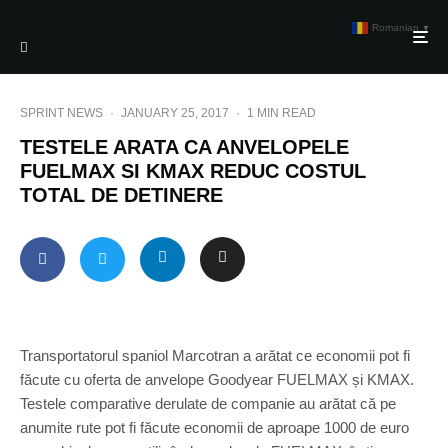
Romanian
▼
SPRINT NEWS
·
JANUARY 25, 2017
·
1 MIN READ
TESTELE ARATA CA ANVELOPELE
FUELMAX SI KMAX REDUC COSTUL
TOTAL DE DETINERE
Transportatorul spaniol Marcotran a arătat ce economii pot fi
făcute cu oferta de anvelope Goodyear FUELMAX și KMAX.
Testele comparative derulate de companie au arătat că pe
anumite rute pot fi făcute economii de aproape 1000 de euro