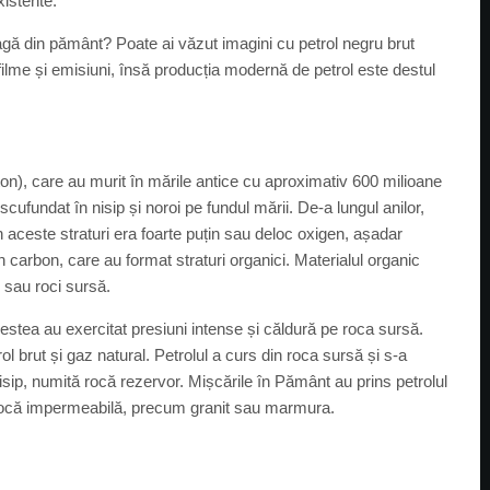
xistente.
gă din pământ? Poate ai văzut imagini cu petrol negru brut
filme și emisiuni, însă producția modernă de petrol este destul
cton), care au murit în mările antice cu aproximativ 600 milioane
ufundat în nisip și noroi pe fundul mării. De-a lungul anilor,
aceste straturi era foarte puțin sau deloc oxigen, așadar
arbon, care au format straturi organici. Materialul organic
 sau roci sursă.
stea au exercitat presiuni intense și căldură pe roca sursă.
ol brut și gaz natural. Petrolul a curs din roca sursă și s-a
sip, numită rocă rezervor. Mișcările în Pământ au prins petrolul
de rocă impermeabilă, precum granit sau marmura.