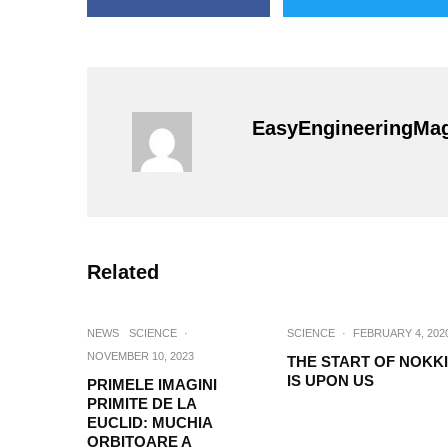
EasyEngineeringMa
Related
NEWS
SCIENCE
·
SCIENCE
·
FEBRUARY 4, 202
NOVEMBER 10, 2023
THE START OF NOKKI
IS UPON US
PRIMELE IMAGINI
PRIMITE DE LA
EUCLID: MUCHIA
ORBITOARE A