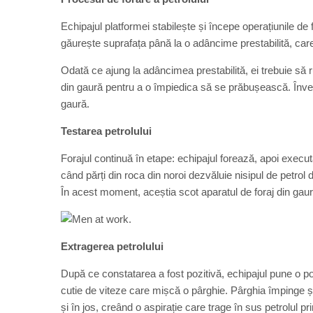
Echipajul platformei stabilește și începe operațiunile de
găurește suprafața până la o adâncime prestabilită, care
Odată ce ajung la adâncimea prestabilită, ei trebuie să r
din gaură pentru a o împiedica să se prăbușească. Înveliș
gaură.
Testarea petrolului
Forajul continuă în etape: echipajul forează, apoi execut
când părți din roca din noroi dezvăluie nisipul de petrol d
În acest moment, aceștia scot aparatul de foraj din gaur
Extragerea petrolului
După ce constatarea a fost pozitivă, echipajul pune o 
cutie de viteze care mișcă o pârghie. Pârghia împinge și 
și în jos, creând o aspirație care trage în sus petrolul pr