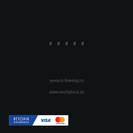
www.tv.fineeng.ro
www.techstock.ro