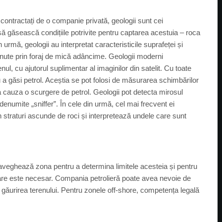
contractați de o companie privată, geologii sunt cei
 să găsească condițiile potrivite pentru captarea acestuia – roca
 urmă, geologii au interpretat caracteristicile suprafeței și
ținute prin foraj de mică adâncime. Geologii moderni
l, cu ajutorul suplimentar al imaginilor din satelit. Cu toate
u a găsi petrol. Aceștia se pot folosi de măsurarea schimbărilor
a cauza o scurgere de petrol. Geologii pot detecta mirosul
 denumite „sniffer”. În cele din urmă, cel mai frecvent ei
 straturi ascunde de roci și interpretează undele care sunt
raveghează zona pentru a determina limitele acesteia și pentru
 care este necesar. Compania petrolieră poate avea nevoie de
de găurirea terenului. Pentru zonele off-shore, competența legală