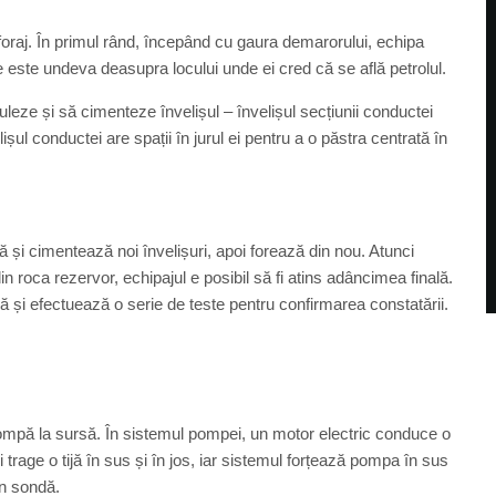
 foraj. În primul rând, începând cu gaura demarorului, echipa
 este undeva deasupra locului unde ei cred că se află petrolul.
uleze și să cimenteze învelișul – învelișul secțiunii conductei
ul conductei are spații în jurul ei pentru a o păstra centrată în
ă și cimentează noi învelișuri, apoi forează din nou. Atunci
in roca rezervor, echipajul e posibil să fi atins adâncimea finală.
ă și efectuează o serie de teste pentru confirmarea constatării.
pompă la sursă. În sistemul pompei, un motor electric conduce o
trage o tijă în sus și în jos, iar sistemul forțează pompa în sus
in sondă.