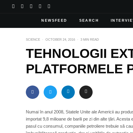
NEWSFEED
SEARCH
INTERVI
SCIENCE
·
OCTOBER 24, 2016
·
3 MIN READ
TEHNOLOGII EX
PLATFORMELE 
Numai în anul 2008, Statele Unite ale Americii au produs 
importat 9,8 milioane de barili pe zi din alte țări. Acesta
pasul cu consumul, companiile petroliere trebuie să ca