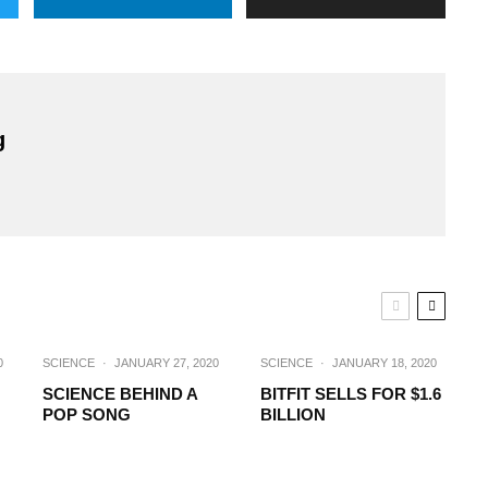
g
0
SCIENCE
·
JANUARY 27, 2020
SCIENCE
·
JANUARY 18, 2020
SCIENCE BEHIND A
BITFIT SELLS FOR $1.6
POP SONG
BILLION