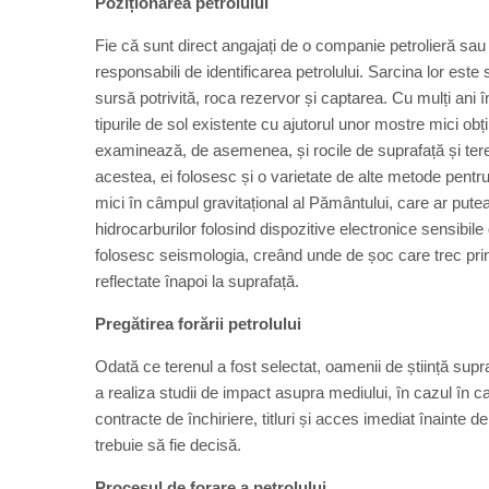
Poziționarea petrolului
Fie că sunt direct angajați de o companie petrolieră sau 
responsabili de identificarea petrolului. Sarcina lor este
sursă potrivită, roca rezervor și captarea. Cu mulți ani în
tipurile de sol existente cu ajutorul unor mostre mici ob
examinează, de asemenea, și rocile de suprafață și terenu
acestea, ei folosesc și o varietate de alte metode pentr
mici în câmpul gravitațional al Pământului, care ar pute
hidrocarburilor folosind dispozitive electronice sensibile
folosesc seismologia, creând unde de șoc care trec prin
reflectate înapoi la suprafață.
Pregătirea forării petrolului
Odată ce terenul a fost selectat, oamenii de știință sup
a realiza studii de impact asupra mediului, în cazul în
contracte de închiriere, titluri și acces imediat înainte 
trebuie să fie decisă.
Procesul de forare a petrolului