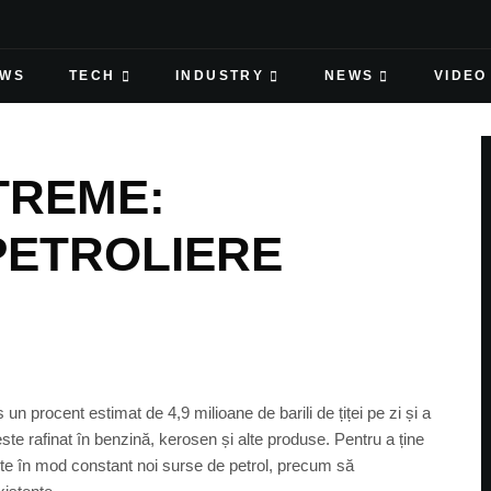
EWS
TECH
INDUSTRY
NEWS
VIDEO
TREME:
PETROLIERE
un procent estimat de 4,9 milioane de barili de țiței pe zi și a
 este rafinat în benzină, kerosen și alte produse. Pentru a ține
ute în mod constant noi surse de petrol, precum să