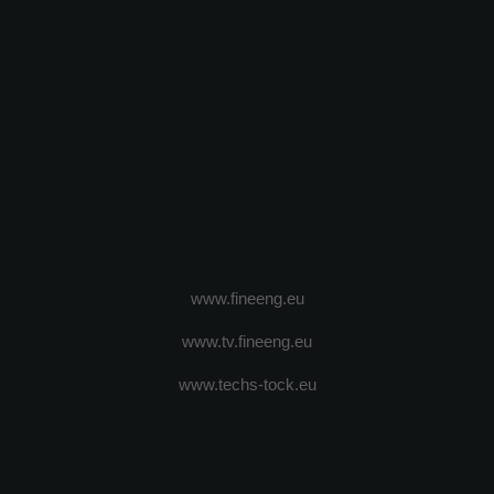
www.fineeng.eu
www.tv.fineeng.eu
www.techs-tock.eu