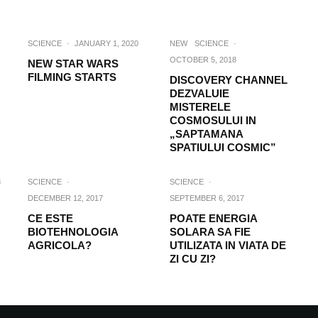
SCIENCE
·
JANUARY 1, 2020
NEW
SCIENCE
·
OCTOBER 5, 2018
NEW STAR WARS
FILMING STARTS
DISCOVERY CHANNEL
DEZVALUIE
MISTERELE
COSMOSULUI IN
„SAPTAMANA
SPATIULUI COSMIC”
8
SCIENCE
·
SCIENCE
·
DECEMBER 12, 2017
SEPTEMBER 6, 2017
CE ESTE
POATE ENERGIA
BIOTEHNOLOGIA
SOLARA SA FIE
AGRICOLA?
UTILIZATA IN VIATA DE
ZI CU ZI?