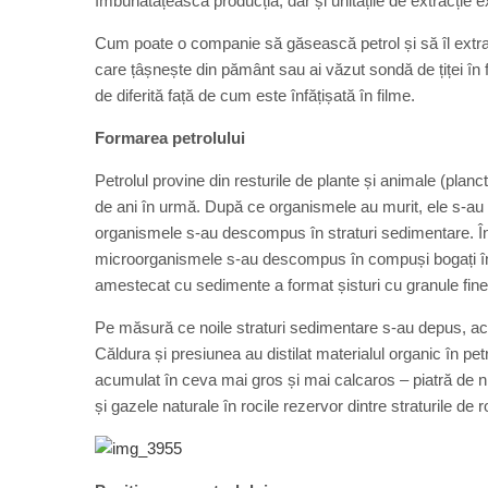
îmbunătățească producția, dar și unitățile de extracție e
Cum poate o companie să găsească petrol și să îl extra
care țâșnește din pământ sau ai văzut sondă de țiței în 
de diferită față de cum este înfățișată în filme.
Formarea petrolului
Petrolul provine din resturile de plante și animale (plan
de ani în urmă. După ce organismele au murit, ele s-au sc
organismele s-au descompus în straturi sedimentare. În 
microorganismele s-au descompus în compuși bogați în c
amestecat cu sedimente a format șisturi cu granule fine
Pe măsură ce noile straturi sedimentare s-au depus, ace
Căldura și presiunea au distilat materialul organic în petr
acumulat în ceva mai gros și mai calcaros – piatră de ni
și gazele naturale în rocile rezervor dintre straturile 