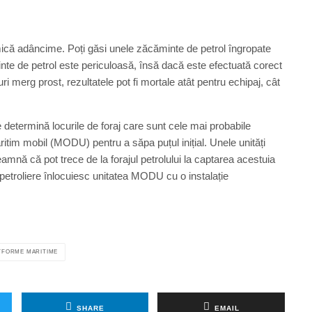
 mică adâncime. Poți găsi unele zăcăminte de petrol îngropate
te de petrol este periculoasă, însă dacă este efectuată corect
ruri merg prost, rezultatele pot fi mortale atât pentru echipaj, cât
 determină locurile de foraj care sunt cele mai probabile
ritim mobil (MODU) pentru a săpa puțul inițial. Unele unități
eamnă că pot trece de la forajul petrolului la captarea acestuia
 petroliere înlocuiesc unitatea MODU cu o instalație
TFORME MARITIME
SHARE
EMAIL