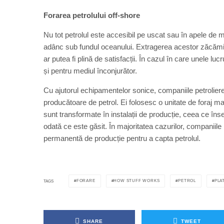
Forarea petrolului off-shore
Nu tot petrolul este accesibil pe uscat sau în apele de
adânc sub fundul oceanului. Extragerea acestor zăcămin
ar putea fi plină de satisfacții. În cazul în care unele luc
și pentru mediul înconjurător.
Cu ajutorul echipamentelor sonice, companiile petroliere
producătoare de petrol. Ei folosesc o unitate de foraj ma
sunt transformate în instalații de producție, ceea ce îns
odată ce este găsit. În majoritatea cazurilor, companiile
permanentă de producție pentru a capta petrolul.
FORARE
HOW STUFF WORKS
PETROL
PLA
TAGS
SHARE
TWEET