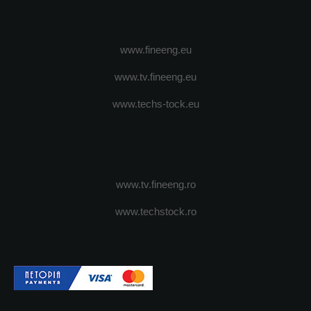
www.fineeng.eu
www.tv.fineeng.eu
www.techs-tock.eu
www.tv.fineeng.ro
www.techstock.ro