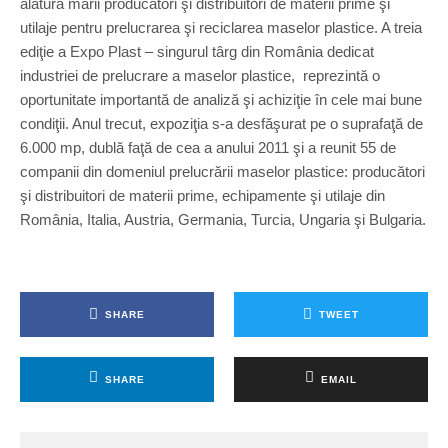
alătură marii producători şi distribuitori de materii prime şi
utilaje pentru prelucrarea şi reciclarea maselor plastice. A treia
ediţie a Expo Plast – singurul târg din România dedicat
industriei de prelucrare a maselor plastice, reprezintă o
oportunitate importantă de analiză şi achiziţie în cele mai bune
condiţii. Anul trecut, expoziţia s-a desfăşurat pe o suprafaţă de
6.000 mp, dublă faţă de cea a anului 2011 şi a reunit 55 de
companii din domeniul prelucrării maselor plastice: producători
şi distribuitori de materii prime, echipamente şi utilaje din
România, Italia, Austria, Germania, Turcia, Ungaria şi Bulgaria.
SHARE
TWEET
SHARE
EMAIL