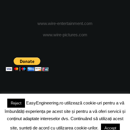
www.wire-entertainment.com
www.wire-pictures.com
EasyEngineering.ro utilizează cookie-uri pentru a vă
Reject
(c) 2024 - FineEngineeringMagazine. All rights reserved.
îmbunătăți experiența pe acest site și pentru a vă oferi servicii și
DESPRE NOI
ADVERTISING
JOBS
DESPRE COOKIES
conținut adaptate intereselor dvs. Continuând să utilizați acest
site, sunteți de acord cu utilizarea cookie-urilor.
Accept
POLITICA DE CONFIDENTIALITATE
TERMENI SI CONDITII