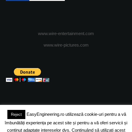
www.wire-entertainment.com
www.wire-pictures.com
EasyEngineering.ro utilizează cookie-uri pentru a vă
Reject
(c) 2024 - FineEngineeringMagazine. All rights reserved.
îmbunătăți experiența pe acest site și pentru a vă oferi servicii și
DESPRE NOI
ADVERTISING
JOBS
DESPRE COOKIES
conținut adaptate intereselor dvs. Continuând să utilizați acest