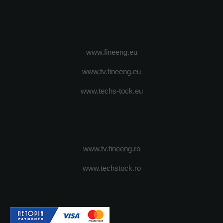
www.fineeng.eu
www.tv.fineeng.eu
www.techs-tock.eu
www.tv.fineeng.ro
www.techstock.ro