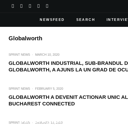
NEWSFEED
SEARCH
INTERVI
Globalworth
SPRINT NEWS
·
MARCH 10, 2020
GLOBALWORTH INDUSTRIAL, SUB-BRANDUL DE 
GLOBALWORTH, A AJUNS LA UN GRAD DE OC
SPRINT NEWS
·
FEBRUARY 5, 2020
GLOBALWORTH A DEVENIT ACTIONAR UNIC AL
BUCHAREST CONNECTED
SPRINT NEWS
·
GLOBALWORTH A DEVENIT ACTI
SPRINT NEWS
·
JANUARY 15, 2020