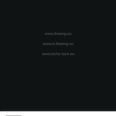
www.fineeng.eu
www.tv.fineeng.eu
www.techs-tock.eu
(c) 2024 - FineEngineeringMagazine. All rights reserved.
DESPRE N