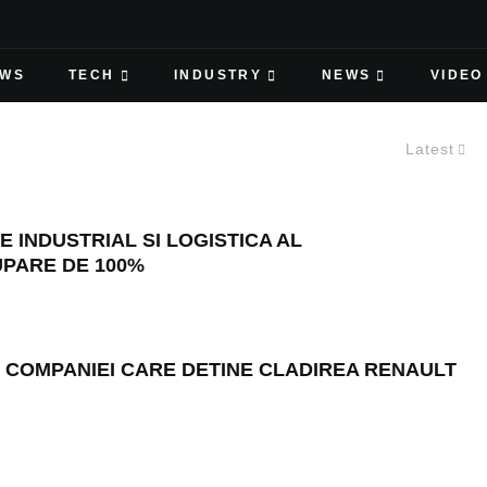
EWS
TECH
INDUSTRY
NEWS
VIDEO
Latest
INDUSTRIAL SI LOGISTICA AL
UPARE DE 100%
 COMPANIEI CARE DETINE CLADIREA RENAULT
FEBRUARY 4, 2020
ONAR UNIC AL COMPANIEI CARE