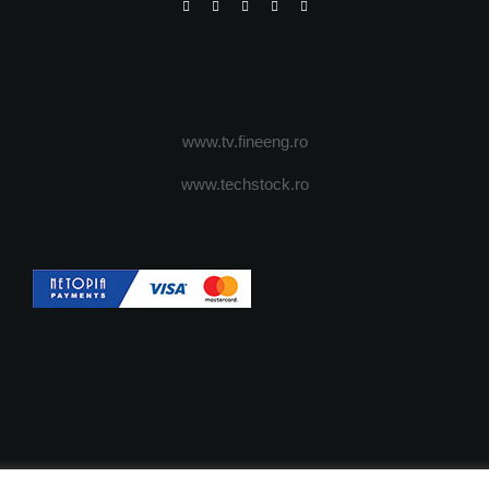
www.tv.fineeng.ro
www.techstock.ro
OI
ADVERTISING
JOBS
DESPRE COOKIES
POLIT