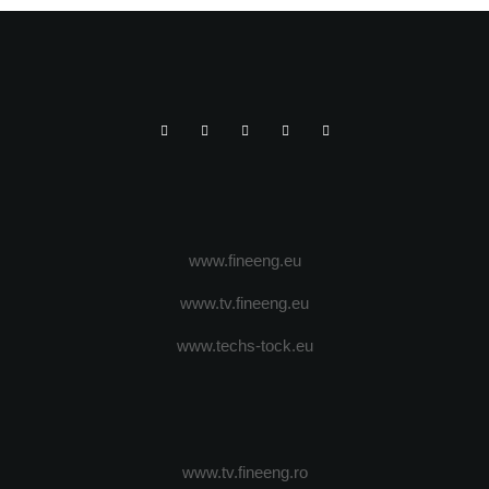
www.fineeng.eu
www.tv.fineeng.eu
www.techs-tock.eu
www.tv.fineeng.ro