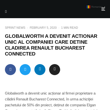
Romanian
▼
SPRINT NEWS
·
FEBRUARY 5, 2020
·
1 MIN READ
GLOBALWORTH A DEVENIT ACTIONAR
UNIC AL COMPANIEI CARE DETINE
CLADIREA RENAULT BUCHAREST
CONNECTED
Globalworth a devenit unic acționar al firmei proprietare a
clădirii Renault Bucharest Connected, în urma achiziţiei
pachetului de 50% din proiect, deținut de compania Elgan