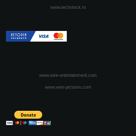
www.techstock.ro
www.wire-entertainment.com
www.wire-pictures.com