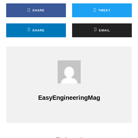
SHARE
TWEET
SHARE
EMAIL
EasyEngineeringMag