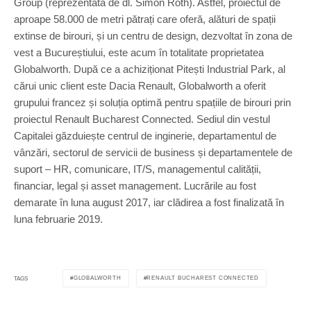
Group (reprezentată de dl. Simon Roth). Astfel, proiectul de
aproape 58.000 de metri pătrați care oferă, alături de spații
extinse de birouri, și un centru de design, dezvoltat în zona de
vest a Bucureștiului, este acum în totalitate proprietatea
Globalworth. După ce a achiziționat Pitești Industrial Park, al
cărui unic client este Dacia Renault, Globalworth a oferit
grupului francez și soluția optimă pentru spațiile de birouri prin
proiectul Renault Bucharest Connected. Sediul din vestul
Capitalei găzduiește centrul de inginerie, departamentul de
vânzări, sectorul de servicii de business și departamentele de
suport – HR, comunicare, IT/S, managementul calității,
financiar, legal și asset management. Lucrările au fost
demarate în luna august 2017, iar clădirea a fost finalizată în
luna februarie 2019.
GLOBALWORTH
RENAULT BUCHAREST CONNECTED
TAGS