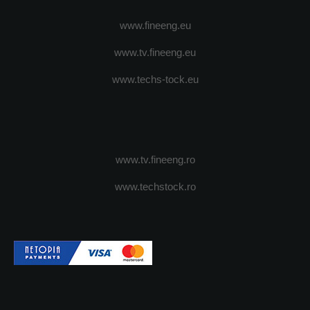
www.fineeng.eu
www.tv.fineeng.eu
www.techs-tock.eu
www.tv.fineeng.ro
www.techstock.ro