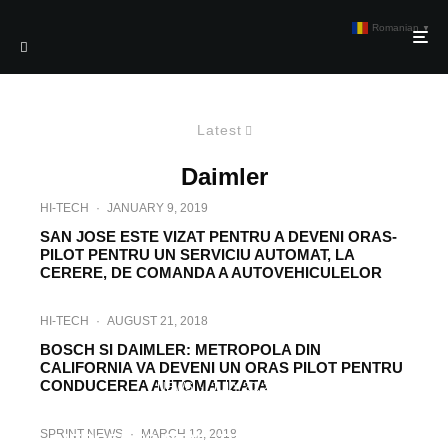
Romanian
▼
Latest
Daimler
HI-TECH
·
JANUARY 9, 2019
SAN JOSE ESTE VIZAT PENTRU A DEVENI ORAS-
PILOT PENTRU UN SERVICIU AUTOMAT, LA
CERERE, DE COMANDA A AUTOVEHICULELOR
HI-TECH
·
AUGUST 21, 2018
BOSCH SI DAIMLER: METROPOLA DIN
CALIFORNIA VA DEVENI UN ORAS PILOT PENTRU
CONDUCEREA AUTOMATIZATA
NEWS
·
JULY 20, 2018
FUTURELAB: CUM DEZVOLTA
SPRINT NEWS
·
MARCH 12, 2018
MERCEDES-BENZ TRUCKS CAMIONUL