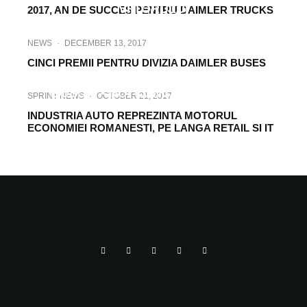
VIITORULUI
2017, AN DE SUCCES PENTRU DAIMLER TRUCKS
NEWS
·
DECEMBER 13, 2017
CINCI PREMII PENTRU DIVIZIA DAIMLER BUSES
TECH
·
DECEMBER 10, 2017
BOSCH – NOI CONCEPTE PENTRU
SPRINT NEWS
·
OCTOBER 21, 2017
MOBILITATE
INDUSTRIA AUTO REPREZINTA MOTORUL
ECONOMIEI ROMANESTI, PE LANGA RETAIL SI IT