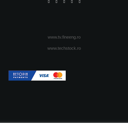
www.tv.fineeng.ro
www.techstock.ro
OI
ADVERTISING
JOBS
DESPRE COOKIES
POLIT