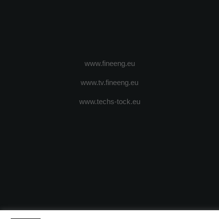
www.fineeng.eu
www.tv.fineeng.eu
www.techs-tock.eu
(c) 2024 - FineEngineeringMagazine. All rights reserved.
DESPRE N