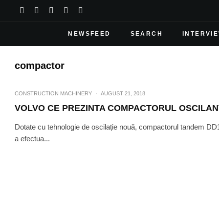
NEWSFEED
SEARCH
INTERVI
compactor
CONSTRUCTION MACHINERY
·
AUGUST 21, 2018
VOLVO CE PREZINTA COMPACTORUL OSCILANT
Dotate cu tehnologie de oscilație nouă, compactorul tandem DD1
a efectua...