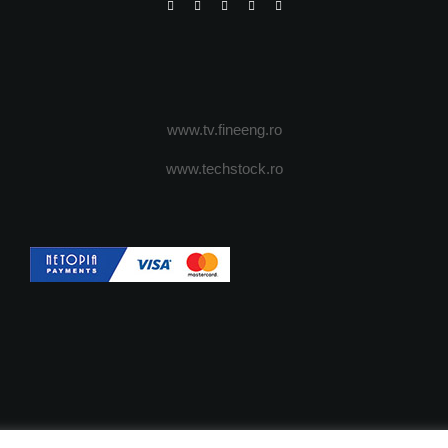
www.tv.fineeng.ro
www.techstock.ro
OI
ADVERTISING
JOBS
DESPRE COOKIES
POLIT