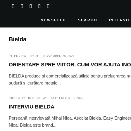
NEWSFEED
SEARCH
INTERVI
Bielda
INTERVIEW
TECH
·
NOVEMBER 25, 2022
ORIENTARE SPRE VIITOR. CUM VOR AJUTA INOVA
BIELDA produce și comercializează utilaje pentru prelucrarea met
sudură și curățare metale...
INDUSTRY
INTERVIEW
·
SEPTEMBER 15, 2022
INTERVIU BIELDA
Persoană intervievată Mihai Nica, Asociat Bielda. Easy Engineerin
Nica: Bielda este brand...