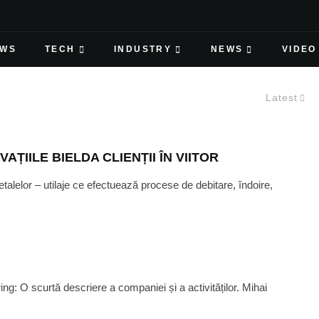
EWS
TECH
INDUSTRY
NEWS
VIDEO
Latest
ȚIILE BIELDA CLIENȚII ÎN VIITOR
alelor – utilaje ce efectuează procese de debitare, îndoire,
g: O scurtă descriere a companiei și a activităților. Mihai