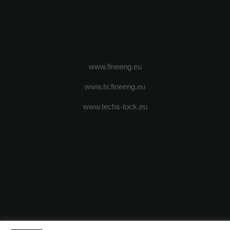
www.fineeng.eu
www.tv.fineeng.eu
www.techs-tock.eu
(c) 2024 - FineEngineeringMagazine. All rights reserved.
DESPRE N