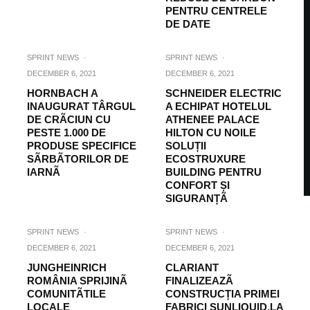
PENTRU CENTRELE
DE DATE
SPRINT NEWS
·
SPRINT NEWS
·
DECEMBER 6, 2021
DECEMBER 6, 2021
HORNBACH A
SCHNEIDER ELECTRIC
INAUGURAT TÂRGUL
A ECHIPAT HOTELUL
DE CRÃCIUN CU
ATHENEE PALACE
PESTE 1.000 DE
HILTON CU NOILE
PRODUSE SPECIFICE
SOLUȚII
SÃRBÃTORILOR DE
ECOSTRUXURE
IARNÃ
BUILDING PENTRU
CONFORT ȘI
SIGURANȚÃ
SPRINT NEWS
·
SPRINT NEWS
·
DECEMBER 6, 2021
DECEMBER 6, 2021
JUNGHEINRICH
CLARIANT
ROMÂNIA SPRIJINÃ
FINALIZEAZÃ
COMUNITÃTILE
CONSTRUCȚIA PRIMEI
LOCALE
FABRICI SUNLIQUID,LA