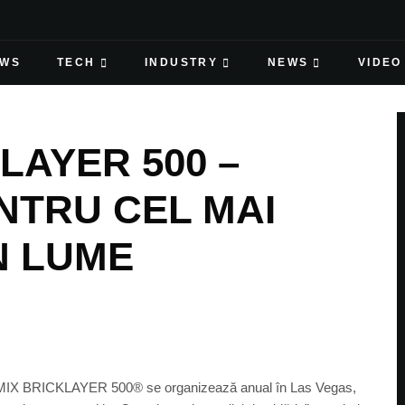
EWS
TECH
INDUSTRY
NEWS
VIDEO
LAYER 500 –
TRU CEL MAI
N LUME
C MIX BRICKLAYER 500® se organizează anual în Las Vegas,