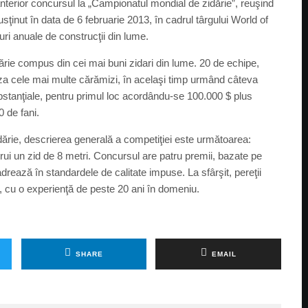
erior concursul la „Campionatul mondial de zidărie”, reuşind
ţinut în data de 6 februarie 2013, în cadrul târgului World of
ri anuale de construcţii din lume.
 compus din cei mai buni zidari din lume. 20 de echipe,
şeza cele mai multe cărămizi, în acelaşi timp urmând câteva
substanţiale, pentru primul loc acordându-se 100.000 $ plus
0 de fani.
zidărie, descrierea generală a competiţiei este următoarea:
trui un zid de 8 metri. Concursul are patru premii, bazate pe
ează în standardele de calitate impuse. La sfârşit, pereţii
ie, cu o experienţă de peste 20 ani în domeniu.
SHARE
EMAIL