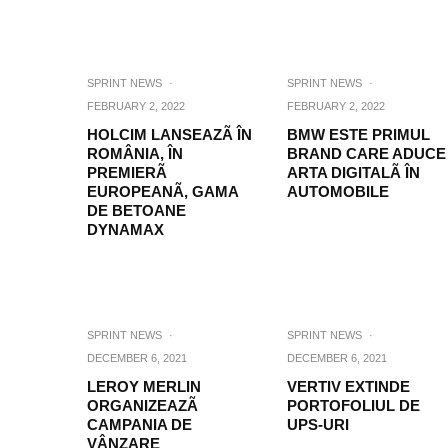
SPRINT NEWS
·
SPRINT NEWS
·
FEBRUARY 2, 2022
FEBRUARY 2, 2022
HOLCIM LANSEAZÃ ÎN
BMW ESTE PRIMUL
ROMÂNIA, ÎN
BRAND CARE ADUCE
PREMIERÃ
ARTA DIGITALÃ ÎN
EUROPEANÃ, GAMA
AUTOMOBILE
DE BETOANE
DYNAMAX
SPRINT NEWS
·
SPRINT NEWS
·
DECEMBER 6, 2021
DECEMBER 6, 2021
LEROY MERLIN
VERTIV EXTINDE
ORGANIZEAZÃ
PORTOFOLIUL DE
CAMPANIA DE
UPS-URI
VÂNZARE