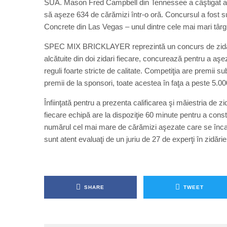
SUA. Mason Fred Campbell din Tennessee a câştigat ant
să aşeze 634 de cărămizi într-o oră. Concursul a fost sus
Concrete din Las Vegas – unul dintre cele mai mari târgu
SPEC MIX BRICKLAYER reprezintă un concurs de zidărie
alcătuite din doi zidari fiecare, concurează pentru a a
reguli foarte stricte de calitate. Competiţia are premii 
premii de la sponsori, toate acestea în faţa a peste 5.00
Înfiinţată pentru a prezenta calificarea şi măiestria de 
fiecare echipă are la dispoziţie 60 minute pentru a cons
numărul cel mai mare de cărămizi aşezate care se încadr
sunt atent evaluaţi de un juriu de 27 de experţi în zidăr
SHARE
TWEET